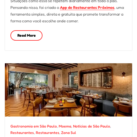
Situações como essa se repetem diariamente em todo o país.
Pensando nisso, foi criado o
App de Restaurantes Próximos
, uma
ferramenta simples, direta e gratuita que promete transformar a
forma como você escolhe onde comer.
Read More
Gastronomia em São Paulo
,
Moema
,
Notícias de São Paulo
,
Restaurantes
,
Restaurantes
,
Zona Sul