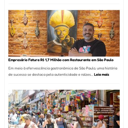
São
Paul
Regi
Mais
de
513
Mil
Nova
Empr
em
Empresário Fatura R$ 1,7 Milhão com Restaurante em São Paulo
12
Em meio à efervescência gastronômica de São Paulo, uma história
Mese
:
de sucesso se destaca pela autenticidade e raízes…
Leia mais
Segu
Empresário
Fund
Fatura
Sead
R$
1,7
Milhão
com
Restaurant
em