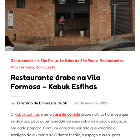
Gastronomia em São Paulo
,
Notícias de São Paulo
,
Restaurantes
,
Vila Formosa
,
Zona Leste
Restaurante árabe na Vila
Formosa – Kabuk Esfihas
by
Diretório de Empresas de SP
22 de maio de 2025
O
Kabuk Esfihas
é uma
casa de comida
árabe na Vila Formosa que
se destaca pela autenticidade de seus sabores e pela dedicação
em cada preparo. Com um cardápio variado que valoriza a
tradição da culinária do Oriente Médio, o espaço é ideal para