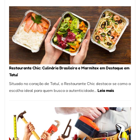
de
Feridas
em
São
Paulo
com
Laserterapi
Restaurante Chic: Culinária Brasileira e Marmitex em Destaque em
Tatuí
Situado no coração de Tatuí, o Restaurante Chic destaca-se como a
:
escolha ideal para quem busca a autenticidade…
Leia mais
Restaurante
Chic:
Culinária
Brasileira
e
Marmitex
em