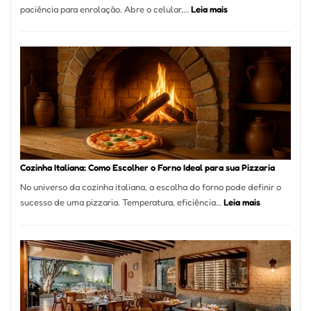
:
paciência para enrolação. Abre o celular,…
Leia mais
Está
Difícil
Encontrar
um
Bom
Lugar
para
Comer?
Este
Portal
Cozinha Italiana: Como Escolher o Forno Ideal para sua Pizzaria
Quer
No universo da cozinha italiana, a escolha do forno pode definir o
Resolver
:
sucesso de uma pizzaria. Temperatura, eficiência…
Leia mais
Isso
Cozinha
Italiana:
Como
Escolher
o
Forno
Ideal