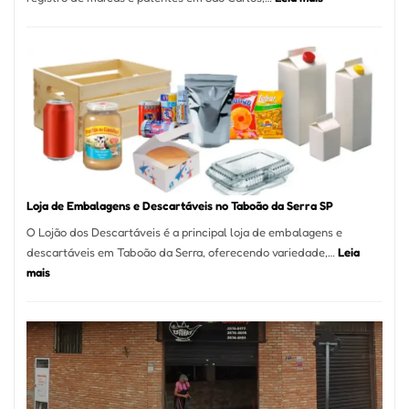
Registro
de
Marcas
INPI
–
São
Carlos
SP
Loja de Embalagens e Descartáveis no Taboão da Serra SP
O Lojão dos Descartáveis é a principal loja de embalagens e
descartáveis em Taboão da Serra, oferecendo variedade,…
Leia
:
mais
Loja
de
Embalagens
e
Descartáveis
no