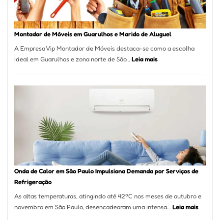
Destaque
em
Tatuí
Montador de Móveis em Guarulhos e Marido de Aluguel
A Empresa Vip Montador de Móveis destaca-se como a escolha
:
ideal em Guarulhos e zona norte de São…
Leia mais
Montador
de
Móveis
em
Guarulhos
e
Marido
de
Aluguel
Onda de Calor em São Paulo Impulsiona Demanda por Serviços de
Refrigeração
As altas temperaturas, atingindo até 42ºC nos meses de outubro e
:
novembro em São Paulo, desencadearam uma intensa…
Leia mais
Onda