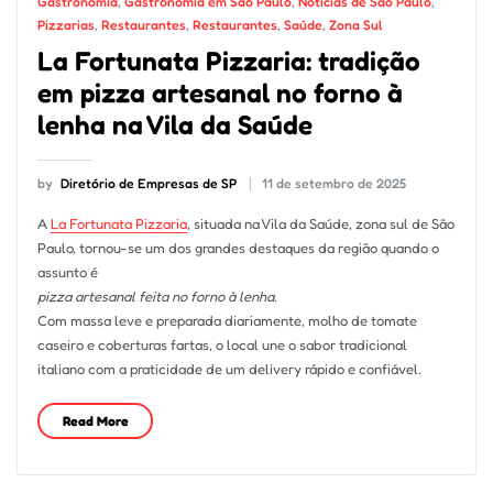
Gastronomia
,
Gastronomia em São Paulo
,
Notícias de São Paulo
,
Pizzarias
,
Restaurantes
,
Restaurantes
,
Saúde
,
Zona Sul
La Fortunata Pizzaria: tradição
em pizza artesanal no forno à
lenha na Vila da Saúde
by
Diretório de Empresas de SP
11 de setembro de 2025
A
La Fortunata Pizzaria
, situada na Vila da Saúde, zona sul de São
Paulo, tornou-se um dos grandes destaques da região quando o
assunto é
pizza artesanal feita no forno à lenha
.
Com massa leve e preparada diariamente, molho de tomate
caseiro e coberturas fartas, o local une o sabor tradicional
italiano com a praticidade de um delivery rápido e confiável.
Read More