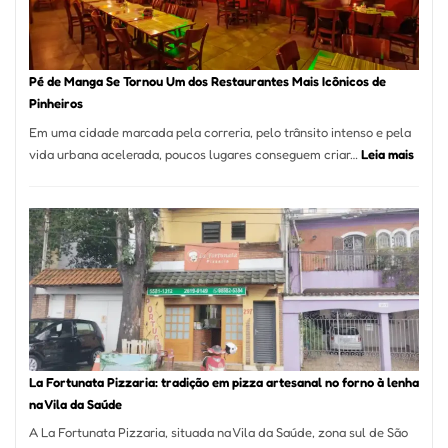
Pé de Manga Se Tornou Um dos Restaurantes Mais Icônicos de
Pinheiros
Em uma cidade marcada pela correria, pelo trânsito intenso e pela
:
vida urbana acelerada, poucos lugares conseguem criar…
Leia mais
Pé
de
Mang
Se
Torno
Um
dos
Resta
Mais
Icôni
La Fortunata Pizzaria: tradição em pizza artesanal no forno à lenha
de
na Vila da Saúde
Pinhe
A La Fortunata Pizzaria, situada na Vila da Saúde, zona sul de São