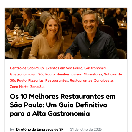
Centro de São Paulo
,
Eventos em São Paulo
,
Gastronomia
,
Gastronomia em São Paulo
,
Hamburguerias
,
Marmitaria
,
Notícias de
São Paulo
,
Pizzarias
,
Restaurantes
,
Restaurantes
,
Zona Leste
,
Zona Norte
,
Zona Sul
Os 10 Melhores Restaurantes em
São Paulo: Um Guia Definitivo
para a Alta Gastronomia
by
Diretório de Empresas de SP
31 de julho de 2025