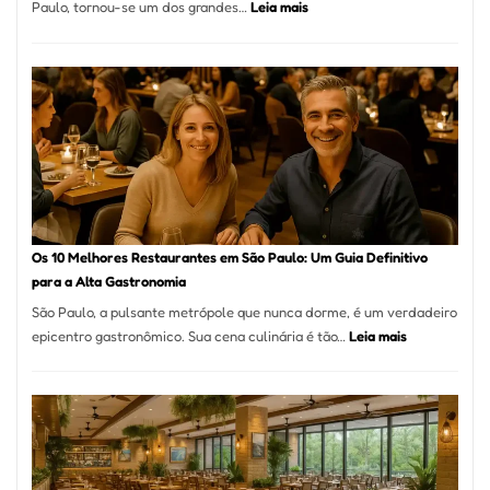
:
Paulo, tornou-se um dos grandes…
Leia mais
La
Fortunata
Pizzaria:
tradição
em
pizza
artesanal
no
forno
à
Os 10 Melhores Restaurantes em São Paulo: Um Guia Definitivo
lenha
para a Alta Gastronomia
na
São Paulo, a pulsante metrópole que nunca dorme, é um verdadeiro
Vila
:
epicentro gastronômico. Sua cena culinária é tão…
Leia mais
da
Os
Saúde
10
Melhores
Restaurante
em
São