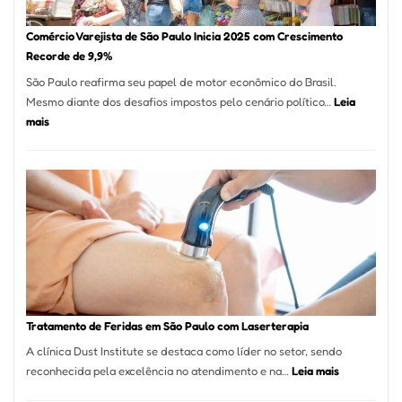
São
Paulo
Comércio Varejista de São Paulo Inicia 2025 com Crescimento
Recorde de 9,9%
São Paulo reafirma seu papel de motor econômico do Brasil.
Mesmo diante dos desafios impostos pelo cenário político…
Leia
:
mais
Comércio
Varejista
de
São
Paulo
Inicia
2025
com
Crescimento
Recorde
Tratamento de Feridas em São Paulo com Laserterapia
de
A clínica Dust Institute se destaca como líder no setor, sendo
9,9%
:
reconhecida pela excelência no atendimento e na…
Leia mais
Tratamento