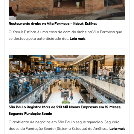
Taboão
da
Serra
SP
Restaurante árabe na Vila Formosa – Kabuk Esfihas
O Kabuk Esfihas é uma casa de comida árabe na Vila Formosa que
:
se destaca pela autenticidade de…
Leia mais
Restaurante
árabe
na
Vila
Formosa
–
Kabuk
Esfihas
São Paulo Registra Mais de 513 Mil Novas Empresas em 12 Meses,
Segundo Fundação Seade
O ambiente de negócios em São Paulo segue aquecido. Segundo
:
dados da Fundação Seade (Sistema Estadual de Análise…
Leia mais