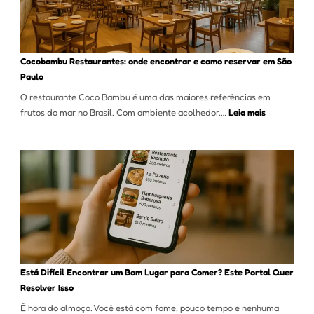
Paulo:
Um
Guia
Definitivo
Cocobambu Restaurantes: onde encontrar e como reservar em São
para
Paulo
a
O restaurante Coco Bambu é uma das maiores referências em
Alta
:
frutos do mar no Brasil. Com ambiente acolhedor,…
Leia mais
Gastronomia
Cocobambu
Restaurante
onde
encontrar
e
como
reservar
em
São
Paulo
Está Difícil Encontrar um Bom Lugar para Comer? Este Portal Quer
Resolver Isso
É hora do almoço. Você está com fome, pouco tempo e nenhuma