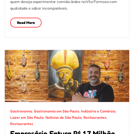
quem deseja experimentar comida árabe na Vila Formosa com
qualidade e sabor incomparáveis.
Read More
Gastronomia
,
Gastronomia em São Paulo
,
Indústria e Comércio
,
Lazer em São Paulo
,
Notícias de São Paulo
,
Restaurantes
,
Restaurantes
Empresário Fatura R$ 1,7 Milhão