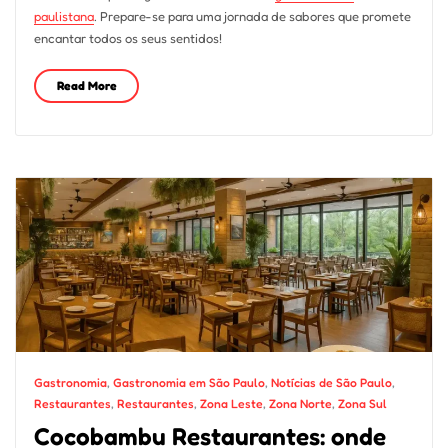
paulistana
. Prepare-se para uma jornada de sabores que promete
encantar todos os seus sentidos!
Read More
Gastronomia
,
Gastronomia em São Paulo
,
Notícias de São Paulo
,
Restaurantes
,
Restaurantes
,
Zona Leste
,
Zona Norte
,
Zona Sul
Cocobambu Restaurantes: onde