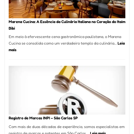
para
sua
Pizzaria
Marena Cucina: A Essência da Culinária Italiana no Coração do Itaim
Bibi
Em meio à efervescente cena gastronômica paulistana, o Marena
Cucina se consolida como um verdadeiro templo da culinária…
Leia
:
mais
Marena
Cucina:
A
Essência
da
Culinária
Italiana
no
Coração
do
Registro de Marcas INPI – São Carlos SP
Itaim
Com mais de duas décadas de experiência, somos especialistas em
Bibi
:
registro de marcas e patentes em São Carlos,…
Leia mais