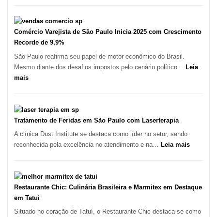
em
Fatura
12
R$
Meses,
1,7
Comércio Varejista de São Paulo Inicia 2025 com Crescimento
Segundo
Milhão
Recorde de 9,9%
Fundação
com
São Paulo reafirma seu papel de motor econômico do Brasil.
Seade
Restaurante
Mesmo diante dos desafios impostos pelo cenário político…
Leia
em
:
mais
São
Comércio
Paulo
Varejista
de
São
Tratamento de Feridas em São Paulo com Laserterapia
Paulo
A clínica Dust Institute se destaca como líder no setor, sendo
Inicia
:
reconhecida pela excelência no atendimento e na…
Leia mais
2025
Tratamen
com
de
Crescimento
Feridas
Recorde
em
Restaurante Chic: Culinária Brasileira e Marmitex em Destaque
de
São
em Tatuí
9,9%
Paulo
Situado no coração de Tatuí, o Restaurante Chic destaca-se como