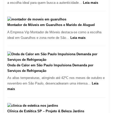
com
:
a escolha ideal para quem busca a autenticidade…
Leia mais
Lasertera
Restauran
Chic:
Culinária
Brasileira
Montador de Móveis em Guarulhos e Marido de Aluguel
e
A Empresa Vip Montador de Móveis destaca-se como a escolha
Marmitex
:
ideal em Guarulhos e zona norte de São…
Leia mais
em
Montador
Destaque
de
em
Móveis
Tatuí
em
Guarulhos
Onda de Calor em São Paulo Impulsiona Demanda por
e
Serviços de Refrigeração
Marido
As altas temperaturas, atingindo até 42ºC nos meses de outubro e
de
novembro em São Paulo, desencadearam uma intensa…
Leia
Aluguel
:
mais
Onda
de
Calor
em
Clínica de Estética SP – Projeto & Beleza Jardins