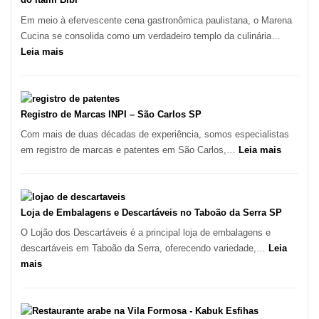
Forno
Em meio à efervescente cena gastronômica paulistana, o Marena
Ideal
Cucina se consolida como um verdadeiro templo da culinária…
para
:
Leia mais
sua
Marena
Pizzaria
Cucina:
A
Essência
Registro de Marcas INPI – São Carlos SP
da
Com mais de duas décadas de experiência, somos especialistas
Culinária
:
em registro de marcas e patentes em São Carlos,…
Leia mais
Italiana
Registro
no
de
Coração
Marcas
do
INPI
Loja de Embalagens e Descartáveis no Taboão da Serra SP
Itaim
–
O Lojão dos Descartáveis é a principal loja de embalagens e
Bibi
São
descartáveis em Taboão da Serra, oferecendo variedade,…
Leia
Carlos
:
mais
SP
Loja
de
Embalagens