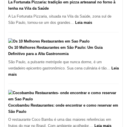
Se
La Fortunata Pizzaria: tradição em pizza artesanal no forno à
Tornou
lenha na Vila da Saúde
Um
A La Fortunata Pizzaria, situada na Vila da Saúde, zona sul de
dos
:
São Paulo, tornou-se um dos grandes…
Leia mais
Restaurantes
La
Mais
Fortunata
Icônicos
Pizzaria:
de
tradição
Os 10 Melhores Restaurantes em São Paulo: Um Guia
Pinheiros
em
Definitivo para a Alta Gastronomia
pizza
São Paulo, a pulsante metrópole que nunca dorme, é um
artesanal
verdadeiro epicentro gastronômico. Sua cena culinária é tão…
Leia
no
:
mais
forno
Os
à
10
lenha
Melhores
na
Restaurantes
Vila
em
Cocobambu Restaurantes: onde encontrar e como reservar em
da
São
São Paulo
Saúde
Paulo:
O restaurante Coco Bambu é uma das maiores referências em
Um
:
frutos do mar no Brasil. Com ambiente acolhedor,…
Leia mais