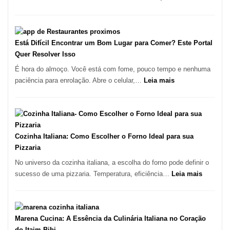
Guia
Cocoba
Definitivo
Restaura
para
onde
a
encontra
Está Difícil Encontrar um Bom Lugar para Comer? Este Portal
Alta
e
Quer Resolver Isso
Gastronomia
como
É hora do almoço. Você está com fome, pouco tempo e nenhuma
reservar
:
paciência para enrolação. Abre o celular,…
Leia mais
em
Está
São
Difícil
Paulo
Encontrar
um
Bom
Cozinha Italiana: Como Escolher o Forno Ideal para sua
Lugar
Pizzaria
para
No universo da cozinha italiana, a escolha do forno pode definir o
Comer?
:
sucesso de uma pizzaria. Temperatura, eficiência…
Leia mais
Este
Cozinha
Portal
Italiana:
Quer
Como
Resolver
Escolher
Marena Cucina: A Essência da Culinária Italiana no Coração
Isso
o
do Itaim Bibi