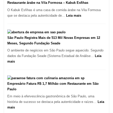
e
Restaurante árabe na Vila Formosa – Kabuk Esfihas
Descartáveis
O Kabuk Esfihas é uma casa de comida árabe na Vila Formosa
no
:
que se destaca pela autenticidade de…
Leia mais
Taboão
Restaurante
da
árabe
Serra
na
SP
Vila
São Paulo Registra Mais de 513 Mil Novas Empresas em 12
Formosa
Meses, Segundo Fundação Seade
–
O ambiente de negócios em São Paulo segue aquecido. Segundo
Kabuk
dados da Fundação Seade (Sistema Estadual de Análise…
Leia
Esfihas
:
mais
São
Paulo
Registra
Mais
Empresário Fatura R$ 1,7 Milhão com Restaurante em São
de
Paulo
513
Em meio à efervescência gastronômica de São Paulo, uma
Mil
história de sucesso se destaca pela autenticidade e raízes…
Leia
Novas
:
mais
Empresas
Empresário