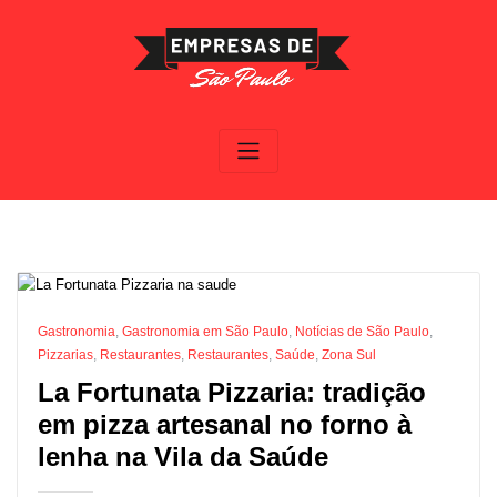
Skip
to
content
Gastronomia
,
Gastronomia em São Paulo
,
Notícias de São Paulo
,
Pizzarias
,
Restaurantes
,
Restaurantes
,
Saúde
,
Zona Sul
La Fortunata Pizzaria: tradição
em pizza artesanal no forno à
lenha na Vila da Saúde