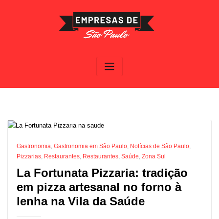
Skip
to
content
Gastronomia
,
Gastronomia em São Paulo
,
Notícias de São Paulo
,
Pizzarias
,
Restaurantes
,
Restaurantes
,
Saúde
,
Zona Sul
La Fortunata Pizzaria: tradição
em pizza artesanal no forno à
lenha na Vila da Saúde