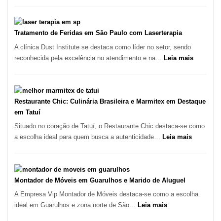
Paulo
Varejista
de
São
Tratamento de Feridas em São Paulo com Laserterapia
Paulo
A clínica Dust Institute se destaca como líder no setor, sendo
Inicia
:
reconhecida pela excelência no atendimento e na…
Leia mais
2025
Tratamen
com
de
Crescimento
Feridas
Recorde
em
Restaurante Chic: Culinária Brasileira e Marmitex em Destaque
de
São
em Tatuí
9,9%
Paulo
Situado no coração de Tatuí, o Restaurante Chic destaca-se como
com
:
a escolha ideal para quem busca a autenticidade…
Leia mais
Lasertera
Restauran
Chic:
Culinária
Brasileira
Montador de Móveis em Guarulhos e Marido de Aluguel
e
A Empresa Vip Montador de Móveis destaca-se como a escolha
Marmitex
:
ideal em Guarulhos e zona norte de São…
Leia mais
em
Montador