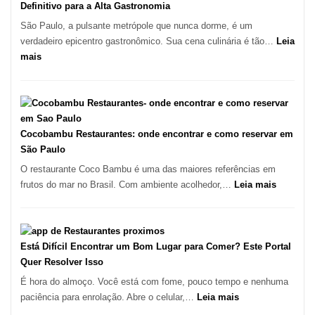
Pinheiros
em
Definitivo para a Alta Gastronomia
pizza
São Paulo, a pulsante metrópole que nunca dorme, é um
artesanal
verdadeiro epicentro gastronômico. Sua cena culinária é tão…
Leia
no
:
mais
forno
Os
à
10
lenha
Melhores
na
Restaurantes
Vila
em
Cocobambu Restaurantes: onde encontrar e como reservar em
da
São
São Paulo
Saúde
Paulo:
O restaurante Coco Bambu é uma das maiores referências em
Um
:
frutos do mar no Brasil. Com ambiente acolhedor,…
Leia mais
Guia
Cocoba
Definitivo
Restaura
para
onde
a
encontra
Está Difícil Encontrar um Bom Lugar para Comer? Este Portal
Alta
e
Quer Resolver Isso
Gastronomia
como
É hora do almoço. Você está com fome, pouco tempo e nenhuma
reservar
:
paciência para enrolação. Abre o celular,…
Leia mais
em
Está