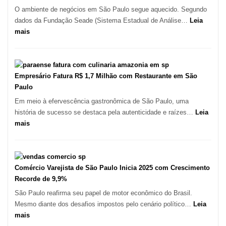
–
O ambiente de negócios em São Paulo segue aquecido. Segundo
Kabuk
dados da Fundação Seade (Sistema Estadual de Análise…
Leia
Esfihas
:
mais
São
Paulo
Registra
Mais
Empresário Fatura R$ 1,7 Milhão com Restaurante em São
de
Paulo
513
Em meio à efervescência gastronômica de São Paulo, uma
Mil
história de sucesso se destaca pela autenticidade e raízes…
Leia
Novas
:
mais
Empresas
Empresário
em
Fatura
12
R$
Meses,
1,7
Comércio Varejista de São Paulo Inicia 2025 com Crescimento
Segundo
Milhão
Recorde de 9,9%
Fundação
com
São Paulo reafirma seu papel de motor econômico do Brasil.
Seade
Restaurante
Mesmo diante dos desafios impostos pelo cenário político…
Leia
em
:
mais
São
Comércio