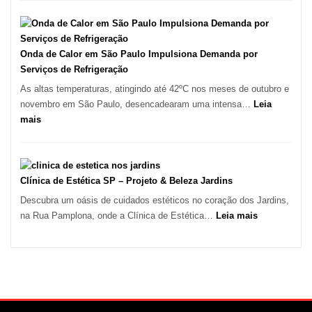
Destaque
de
em
Móveis
Tatuí
em
Guarulhos
Onda de Calor em São Paulo Impulsiona Demanda por
e
Serviços de Refrigeração
Marido
As altas temperaturas, atingindo até 42ºC nos meses de outubro e
de
novembro em São Paulo, desencadearam uma intensa…
Leia
Aluguel
:
mais
Onda
de
Calor
em
Clínica de Estética SP – Projeto & Beleza Jardins
São
Descubra um oásis de cuidados estéticos no coração dos Jardins,
Paulo
:
na Rua Pamplona, onde a Clínica de Estética…
Leia mais
Impulsiona
Clínica
Demanda
de
por
Estética
Serviços
SP
de
–
Refrigeração
Projeto