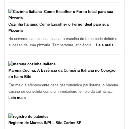
São
Difícil
Paulo
Encontrar
um
Bom
Cozinha Italiana: Como Escolher o Forno Ideal para sua
Lugar
Pizzaria
para
No universo da cozinha italiana, a escolha do forno pode definir o
Comer?
:
sucesso de uma pizzaria. Temperatura, eficiência…
Leia mais
Este
Cozinha
Portal
Italiana:
Quer
Como
Resolver
Escolher
Marena Cucina: A Essência da Culinária Italiana no Coração
Isso
o
do Itaim Bibi
Forno
Em meio à efervescente cena gastronômica paulistana, o Marena
Ideal
Cucina se consolida como um verdadeiro templo da culinária…
para
:
Leia mais
sua
Marena
Pizzaria
Cucina:
A
Essência
Registro de Marcas INPI – São Carlos SP