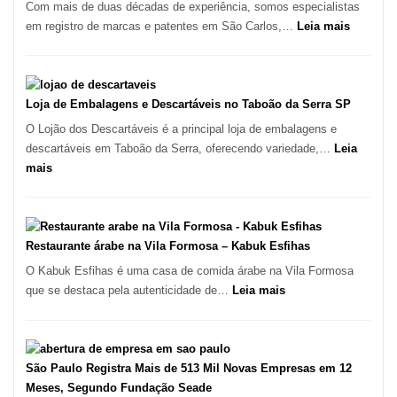
da
Com mais de duas décadas de experiência, somos especialistas
Culinária
:
em registro de marcas e patentes em São Carlos,…
Leia mais
Italiana
Registro
no
de
Coração
Marcas
do
INPI
Loja de Embalagens e Descartáveis no Taboão da Serra SP
Itaim
–
O Lojão dos Descartáveis é a principal loja de embalagens e
Bibi
São
descartáveis em Taboão da Serra, oferecendo variedade,…
Leia
Carlos
:
mais
SP
Loja
de
Embalagens
e
Restaurante árabe na Vila Formosa – Kabuk Esfihas
Descartáveis
O Kabuk Esfihas é uma casa de comida árabe na Vila Formosa
no
:
que se destaca pela autenticidade de…
Leia mais
Taboão
Restaurante
da
árabe
Serra
na
SP
Vila
São Paulo Registra Mais de 513 Mil Novas Empresas em 12
Formosa
Meses, Segundo Fundação Seade