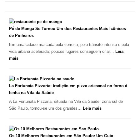
Pé de Manga Se Tornou Um dos Restaurantes Mais Icônicos
de Pinheiros
Em uma cidade marcada pela correria, pelo trânsito intenso e pela
vida urbana acelerada, poucos lugares conseguem criar…
Leia
:
mais
Pé
de
Manga
Se
La Fortunata Pizzaria: tradição em pizza artesanal no forno à
Tornou
lenha na Vila da Saúde
Um
A La Fortunata Pizzaria, situada na Vila da Saúde, zona sul de
dos
:
São Paulo, tornou-se um dos grandes…
Leia mais
Restaurantes
La
Mais
Fortunata
Icônicos
Pizzaria:
de
tradição
Os 10 Melhores Restaurantes em São Paulo: Um Guia