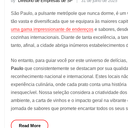
by
Diretório de Empresas de SP
31 de julho de 2025
São Paulo, a pulsante metrópole que nunca dorme, é um v
tão vasta e diversificada que se equipara às maiores cap
uma gama impressionante de endereços
e sabores, desde 
cozinhas internacionais. Diante de tanta excelência, a tar
tanto, afinal, a cidade abriga inúmeros estabelecimentos
No entanto, para guiar você por este universo de delíci
Paulo
que consistentemente se destacam por sua qualida
reconhecimento nacional e internacional. Estes locais nã
experiência culinária, onde cada prato conta uma históri
inesquecível. Nossa seleção considera a criatividade dos
ambiente, a carta de vinhos e o impacto geral na vibrant
jornada de sabores que promete encantar todos os seus s
Read More