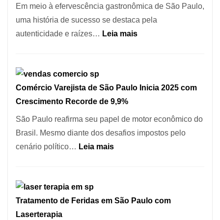
513
Em meio à efervescência gastronômica de São Paulo,
Mil
uma história de sucesso se destaca pela
Novas
:
autenticidade e raízes…
Leia mais
Empresas
Empresário
em
Fatura
12
R$
Meses,
Comércio Varejista de São Paulo Inicia 2025 com
1,7
Segundo
Crescimento Recorde de 9,9%
Milhão
Fundação
com
São Paulo reafirma seu papel de motor econômico do
Seade
Restaurante
Brasil. Mesmo diante dos desafios impostos pelo
em
:
cenário político…
Leia mais
São
Comércio
Paulo
Varejista
de
Tratamento de Feridas em São Paulo com
São
Laserterapia
Paulo