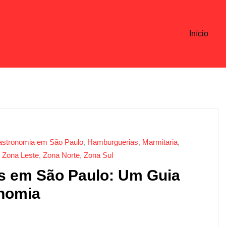
Início
stronomia em São Paulo
,
Hamburguerias
,
Marmitaria
,
,
Zona Leste
,
Zona Norte
,
Zona Sul
s em São Paulo: Um Guia
onomia