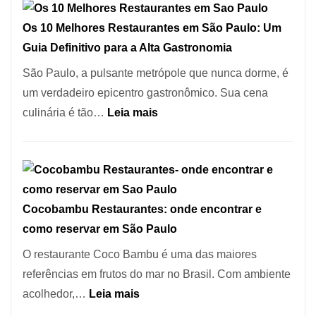
de
Pizzaria:
Pinheiros
Os 10 Melhores Restaurantes em São Paulo: Um
tradição
Guia Definitivo para a Alta Gastronomia
em
pizza
São Paulo, a pulsante metrópole que nunca dorme, é
artesanal
um verdadeiro epicentro gastronômico. Sua cena
no
:
culinária é tão…
Leia mais
forno
Os
à
10
lenha
Melhores
na
Restaurantes
Vila
Cocobambu Restaurantes: onde encontrar e
em
da
como reservar em São Paulo
São
Saúde
Paulo:
O restaurante Coco Bambu é uma das maiores
Um
referências em frutos do mar no Brasil. Com ambiente
Guia
:
acolhedor,…
Leia mais
Definitivo
Cocobambu