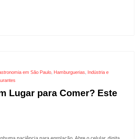
stronomia em São Paulo
,
Hamburguerias
,
Indústria e
urantes
om Lugar para Comer? Este
huma paciência para enrolação. Abre o celular, digita