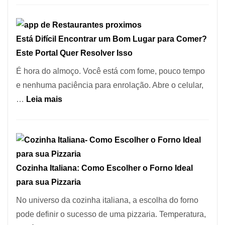
para
Restaurantes:
a
onde
Alta
Está Difícil Encontrar um Bom Lugar para Comer?
encontrar
Gastronomia
Este Portal Quer Resolver Isso
e
como
É hora do almoço. Você está com fome, pouco tempo
reservar
e nenhuma paciência para enrolação. Abre o celular,
em
:
…
Leia mais
São
Está
Paulo
Difícil
Encontrar
um
Cozinha Italiana: Como Escolher o Forno Ideal
Bom
para sua Pizzaria
Lugar
para
No universo da cozinha italiana, a escolha do forno
Comer?
pode definir o sucesso de uma pizzaria. Temperatura,