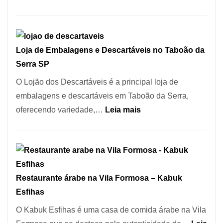
no
Registro
Coração
de
do
Marcas
Itaim
Loja de Embalagens e Descartáveis no Taboão da
INPI
Bibi
Serra SP
–
São
O Lojão dos Descartáveis é a principal loja de
Carlos
embalagens e descartáveis em Taboão da Serra,
SP
:
oferecendo variedade,…
Leia mais
Loja
de
Embalagens
e
Restaurante árabe na Vila Formosa – Kabuk
Descartáveis
Esfihas
no
Taboão
O Kabuk Esfihas é uma casa de comida árabe na Vila
da