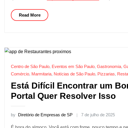
Read More
Centro de São Paulo
,
Eventos em São Paulo
,
Gastronomia
,
Ga
Comércio
,
Marmitaria
,
Notícias de São Paulo
,
Pizzarias
,
Resta
Está Difícil Encontrar um B
Portal Quer Resolver Isso
by
Diretório de Empresas de SP
7 de julho de 2025
É hora do almoço. Você está com fome, pouco tempo e nen