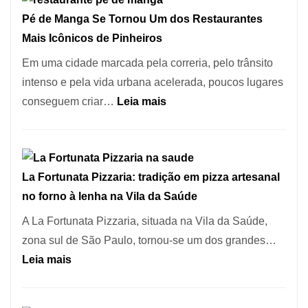
Pé de Manga Se Tornou Um dos Restaurantes
Mais Icônicos de Pinheiros
Em uma cidade marcada pela correria, pelo trânsito
intenso e pela vida urbana acelerada, poucos lugares
:
conseguem criar…
Leia mais
Pé
de
Manga
La Fortunata Pizzaria: tradição em pizza artesanal
Se
no forno à lenha na Vila da Saúde
Tornou
Um
A La Fortunata Pizzaria, situada na Vila da Saúde,
dos
zona sul de São Paulo, tornou-se um dos grandes…
Restaurantes
:
Leia mais
Mais
La
Icônicos
Fortunata