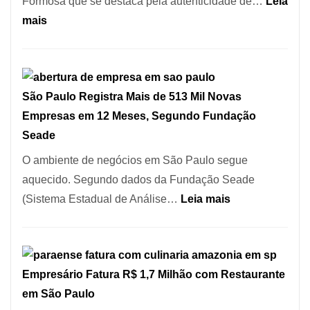
Formosa que se destaca pela autenticidade de…
Leia
Serra
:
mais
SP
Restaurante
árabe
na
São Paulo Registra Mais de 513 Mil Novas
Vila
Empresas em 12 Meses, Segundo Fundação
Formosa
Seade
–
Kabuk
O ambiente de negócios em São Paulo segue
Esfihas
aquecido. Segundo dados da Fundação Seade
:
(Sistema Estadual de Análise…
Leia mais
São
Paulo
Registra
Empresário Fatura R$ 1,7 Milhão com Restaurante
Mais
em São Paulo
de