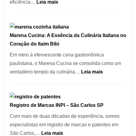
Este
:
eficiência…
Leia mais
Portal
Cozinha
Quer
Italiana:
Resolver
Como
Isso
Marena Cucina: A Essência da Culinária Italiana no
Escolher
Coração do Itaim Bibi
o
Forno
Em meio à efervescente cena gastronômica
Ideal
paulistana, o Marena Cucina se consolida como um
para
:
verdadeiro templo da culinária…
Leia mais
sua
Marena
Pizzaria
Cucina:
A
Registro de Marcas INPI – São Carlos SP
Essência
da
Com mais de duas décadas de experiência, somos
Culinária
especialistas em registro de marcas e patentes em
Italiana
:
São Carlos,…
Leia mais