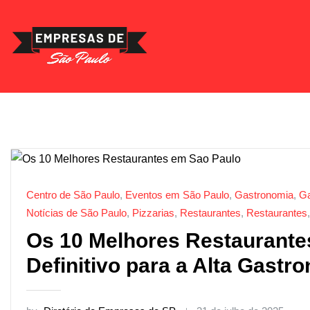
Skip
to
content
Centro de São Paulo
,
Eventos em São Paulo
,
Gastronomia
,
Ga
Notícias de São Paulo
,
Pizzarias
,
Restaurantes
,
Restaurantes
Os 10 Melhores Restaurante
Definitivo para a Alta Gastr