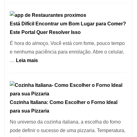
para
Restaurantes:
a
onde
Alta
Está Difícil Encontrar um Bom Lugar para Comer?
encontrar
Gastronomia
Este Portal Quer Resolver Isso
e
como
É hora do almoço. Você está com fome, pouco tempo
reservar
e nenhuma paciência para enrolação. Abre o celular,
em
:
…
Leia mais
São
Está
Paulo
Difícil
Encontrar
um
Cozinha Italiana: Como Escolher o Forno Ideal
Bom
para sua Pizzaria
Lugar
para
No universo da cozinha italiana, a escolha do forno
Comer?
pode definir o sucesso de uma pizzaria. Temperatura,