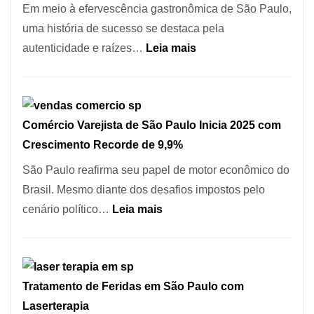
513
Em meio à efervescência gastronômica de São Paulo,
Mil
uma história de sucesso se destaca pela
Novas
:
autenticidade e raízes…
Leia mais
Empresas
Empresário
em
Fatura
12
R$
Meses,
Comércio Varejista de São Paulo Inicia 2025 com
1,7
Segundo
Crescimento Recorde de 9,9%
Milhão
Fundação
com
São Paulo reafirma seu papel de motor econômico do
Seade
Restaurante
Brasil. Mesmo diante dos desafios impostos pelo
em
:
cenário político…
Leia mais
São
Comércio
Paulo
Varejista
de
Tratamento de Feridas em São Paulo com
São
Laserterapia
Paulo