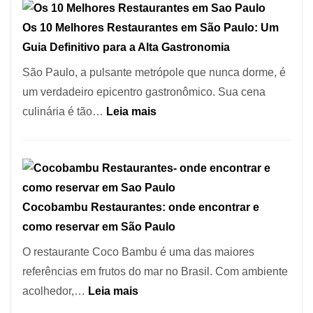
de
Pizzaria:
Pinheiros
Os 10 Melhores Restaurantes em São Paulo: Um
tradição
Guia Definitivo para a Alta Gastronomia
em
pizza
São Paulo, a pulsante metrópole que nunca dorme, é
artesanal
um verdadeiro epicentro gastronômico. Sua cena
no
:
culinária é tão…
Leia mais
forno
Os
à
10
lenha
Melhores
na
Restaurantes
Vila
Cocobambu Restaurantes: onde encontrar e
em
da
como reservar em São Paulo
São
Saúde
Paulo:
O restaurante Coco Bambu é uma das maiores
Um
referências em frutos do mar no Brasil. Com ambiente
Guia
:
acolhedor,…
Leia mais
Definitivo
Cocobambu