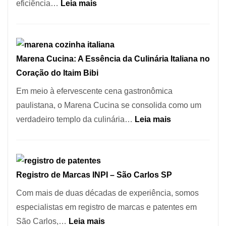
Este
:
eficiência…
Leia mais
Portal
Cozinha
Quer
Italiana:
Resolver
Como
Isso
Marena Cucina: A Essência da Culinária Italiana no
Escolher
Coração do Itaim Bibi
o
Forno
Em meio à efervescente cena gastronômica
Ideal
paulistana, o Marena Cucina se consolida como um
para
:
verdadeiro templo da culinária…
Leia mais
sua
Marena
Pizzaria
Cucina:
A
Registro de Marcas INPI – São Carlos SP
Essência
da
Com mais de duas décadas de experiência, somos
Culinária
especialistas em registro de marcas e patentes em
Italiana
:
São Carlos,…
Leia mais