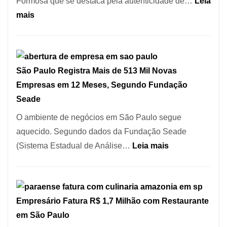
Formosa que se destaca pela autenticidade de…
Leia
Serra
:
mais
SP
Restaurante
árabe
na
São Paulo Registra Mais de 513 Mil Novas
Vila
Empresas em 12 Meses, Segundo Fundação
Formosa
Seade
–
Kabuk
O ambiente de negócios em São Paulo segue
Esfihas
aquecido. Segundo dados da Fundação Seade
:
(Sistema Estadual de Análise…
Leia mais
São
Paulo
Registra
Empresário Fatura R$ 1,7 Milhão com Restaurante
Mais
em São Paulo
de