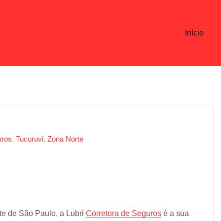
Início
uros
,
Tucuruvi
,
Zona Norte
te de São Paulo, a Lubri
Corretora de Seguros
é a sua