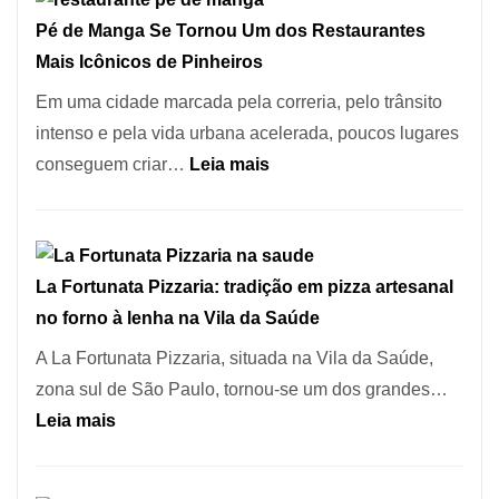
Pé de Manga Se Tornou Um dos Restaurantes
Mais Icônicos de Pinheiros
Em uma cidade marcada pela correria, pelo trânsito
intenso e pela vida urbana acelerada, poucos lugares
:
conseguem criar…
Leia mais
Pé
de
Manga
La Fortunata Pizzaria: tradição em pizza artesanal
Se
no forno à lenha na Vila da Saúde
Tornou
Um
A La Fortunata Pizzaria, situada na Vila da Saúde,
dos
zona sul de São Paulo, tornou-se um dos grandes…
Restaurantes
:
Leia mais
Mais
La
Icônicos
Fortunata