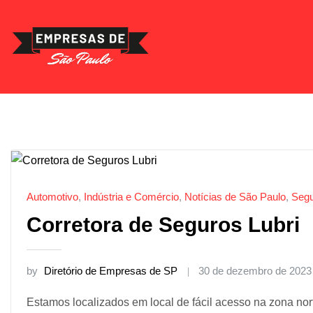
Skip
to
content
Automotivo
,
Indústria e Comércio
,
Notícias de São Paulo
,
Seg
Corretora de Seguros Lubri
by
Diretório de Empresas de SP
30 de dezembro de 2023
Estamos localizados em local de fácil acesso na zona nor