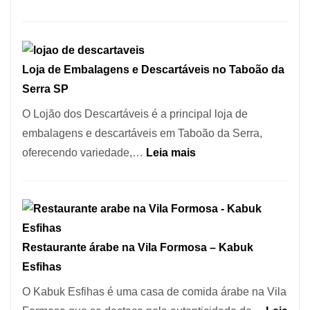
no
Registro
Coração
de
do
Marcas
Itaim
Loja de Embalagens e Descartáveis no Taboão da
INPI
Bibi
Serra SP
–
São
O Lojão dos Descartáveis é a principal loja de
Carlos
embalagens e descartáveis em Taboão da Serra,
SP
:
oferecendo variedade,…
Leia mais
Loja
de
Embalagens
e
Restaurante árabe na Vila Formosa – Kabuk
Descartáveis
Esfihas
no
Taboão
O Kabuk Esfihas é uma casa de comida árabe na Vila
da