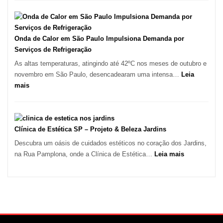
Destaque
de
em
Móveis
Tatuí
em
Guarulhos
Onda de Calor em São Paulo Impulsiona Demanda por
e
Serviços de Refrigeração
Marido
As altas temperaturas, atingindo até 42ºC nos meses de outubro e
de
novembro em São Paulo, desencadearam uma intensa…
Leia
Aluguel
:
mais
Onda
de
Calor
em
Clínica de Estética SP – Projeto & Beleza Jardins
São
Descubra um oásis de cuidados estéticos no coração dos Jardins,
Paulo
:
na Rua Pamplona, onde a Clínica de Estética…
Leia mais
Impulsiona
Clínica
Demanda
de
por
Estética
Serviços
SP
de
–
Refrigeração
Projeto