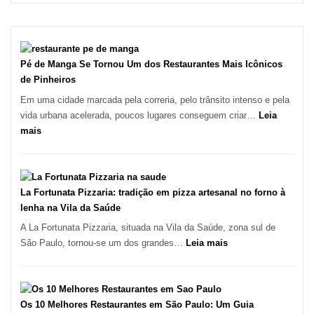
Pé de Manga Se Tornou Um dos Restaurantes Mais Icônicos
de Pinheiros
Em uma cidade marcada pela correria, pelo trânsito intenso e pela
vida urbana acelerada, poucos lugares conseguem criar…
Leia
:
mais
Pé
de
Manga
Se
La Fortunata Pizzaria: tradição em pizza artesanal no forno à
Tornou
lenha na Vila da Saúde
Um
A La Fortunata Pizzaria, situada na Vila da Saúde, zona sul de
dos
:
São Paulo, tornou-se um dos grandes…
Leia mais
Restaurantes
La
Mais
Fortunata
Icônicos
Pizzaria:
de
tradição
Os 10 Melhores Restaurantes em São Paulo: Um Guia