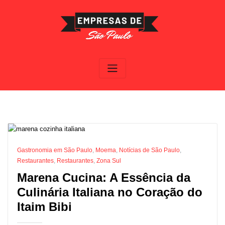
Skip
to
content
Gastronomia em São Paulo
,
Moema
,
Notícias de São Paulo
,
Restaurantes
,
Restaurantes
,
Zona Sul
Marena Cucina: A Essência da
Culinária Italiana no Coração do
Itaim Bibi