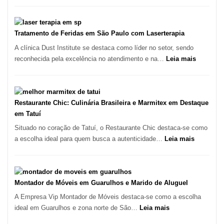
Paulo
Varejista
de
São
Tratamento de Feridas em São Paulo com Laserterapia
Paulo
A clínica Dust Institute se destaca como líder no setor, sendo
Inicia
:
reconhecida pela excelência no atendimento e na…
Leia mais
2025
Tratamen
com
de
Crescimento
Feridas
Recorde
em
Restaurante Chic: Culinária Brasileira e Marmitex em Destaque
de
São
em Tatuí
9,9%
Paulo
Situado no coração de Tatuí, o Restaurante Chic destaca-se como
com
:
a escolha ideal para quem busca a autenticidade…
Leia mais
Lasertera
Restauran
Chic:
Culinária
Brasileira
Montador de Móveis em Guarulhos e Marido de Aluguel
e
A Empresa Vip Montador de Móveis destaca-se como a escolha
Marmitex
:
ideal em Guarulhos e zona norte de São…
Leia mais
em
Montador