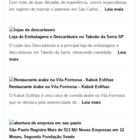
da
Com mais de duas décadas de experiência, somos especialistas
Culinária
:
em registro de marcas e patentes em São Carlos,…
Leia mais
Italiana
Registro
no
de
Coração
Marcas
do
INPI
Loja de Embalagens e Descartáveis no Taboão da Serra SP
Itaim
–
O Lojão dos Descartáveis é a principal loja de embalagens e
Bibi
São
descartáveis em Taboão da Serra, oferecendo variedade,…
Leia
Carlos
:
mais
SP
Loja
de
Embalagens
e
Restaurante árabe na Vila Formosa – Kabuk Esfihas
Descartáveis
O Kabuk Esfihas é uma casa de comida árabe na Vila Formosa
no
:
que se destaca pela autenticidade de…
Leia mais
Taboão
Restaurante
da
árabe
Serra
na
SP
Vila
São Paulo Registra Mais de 513 Mil Novas Empresas em 12
Formosa
Meses, Segundo Fundação Seade