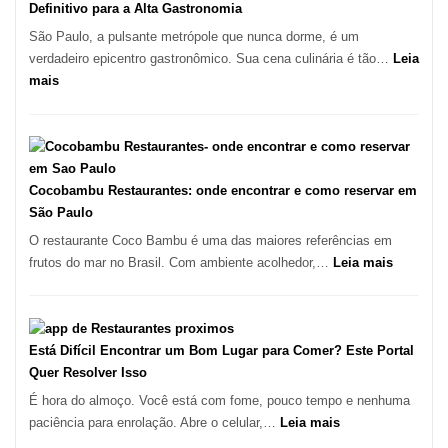
Pinheiros
em
Definitivo para a Alta Gastronomia
pizza
São Paulo, a pulsante metrópole que nunca dorme, é um
artesanal
verdadeiro epicentro gastronômico. Sua cena culinária é tão…
Leia
no
:
mais
forno
Os
à
10
lenha
Melhores
na
Restaurantes
Vila
em
Cocobambu Restaurantes: onde encontrar e como reservar em
da
São
São Paulo
Saúde
Paulo:
O restaurante Coco Bambu é uma das maiores referências em
Um
:
frutos do mar no Brasil. Com ambiente acolhedor,…
Leia mais
Guia
Cocoba
Definitivo
Restaura
para
onde
a
encontra
Está Difícil Encontrar um Bom Lugar para Comer? Este Portal
Alta
e
Quer Resolver Isso
Gastronomia
como
É hora do almoço. Você está com fome, pouco tempo e nenhuma
reservar
:
paciência para enrolação. Abre o celular,…
Leia mais
em
Está