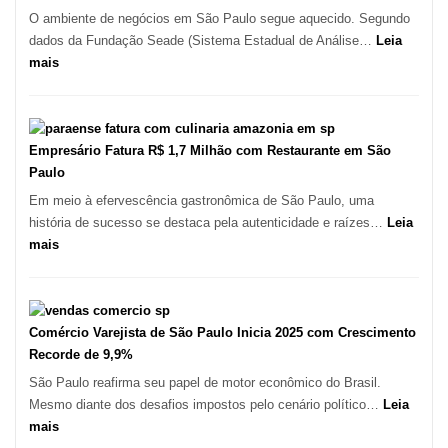
–
O ambiente de negócios em São Paulo segue aquecido. Segundo
Kabuk
dados da Fundação Seade (Sistema Estadual de Análise…
Leia
Esfihas
:
mais
São
Paulo
Registra
Mais
Empresário Fatura R$ 1,7 Milhão com Restaurante em São
de
Paulo
513
Em meio à efervescência gastronômica de São Paulo, uma
Mil
história de sucesso se destaca pela autenticidade e raízes…
Leia
Novas
:
mais
Empresas
Empresário
em
Fatura
12
R$
Meses,
1,7
Comércio Varejista de São Paulo Inicia 2025 com Crescimento
Segundo
Milhão
Recorde de 9,9%
Fundação
com
São Paulo reafirma seu papel de motor econômico do Brasil.
Seade
Restaurante
Mesmo diante dos desafios impostos pelo cenário político…
Leia
em
:
mais
São
Comércio