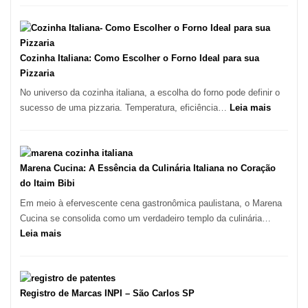
São
Difícil
Paulo
Encontrar
um
Bom
Cozinha Italiana: Como Escolher o Forno Ideal para sua
Lugar
Pizzaria
para
No universo da cozinha italiana, a escolha do forno pode definir o
Comer?
:
sucesso de uma pizzaria. Temperatura, eficiência…
Leia mais
Este
Cozinha
Portal
Italiana:
Quer
Como
Resolver
Escolher
Marena Cucina: A Essência da Culinária Italiana no Coração
Isso
o
do Itaim Bibi
Forno
Em meio à efervescente cena gastronômica paulistana, o Marena
Ideal
Cucina se consolida como um verdadeiro templo da culinária…
para
:
Leia mais
sua
Marena
Pizzaria
Cucina:
A
Essência
Registro de Marcas INPI – São Carlos SP