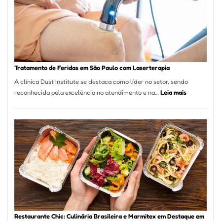
Paulo
Inicia
2025
com
Crescimento
Recorde
Tratamento de Feridas em São Paulo com Laserterapia
de
A clínica Dust Institute se destaca como líder no setor, sendo
9,9%
:
reconhecida pela excelência no atendimento e na…
Leia mais
Tratamento
de
Feridas
em
São
Paulo
com
Laserterapi
Restaurante Chic: Culinária Brasileira e Marmitex em Destaque em