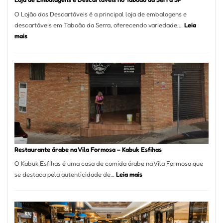
O Lojão dos Descartáveis é a principal loja de embalagens e
descartáveis em Taboão da Serra, oferecendo variedade,…
Leia
:
mais
Loja
de
Embalagens
e
Descartáveis
no
Taboão
da
Serra
SP
Restaurante árabe na Vila Formosa – Kabuk Esfihas
O Kabuk Esfihas é uma casa de comida árabe na Vila Formosa que
:
se destaca pela autenticidade de…
Leia mais
Restaurante
árabe
na
Vila