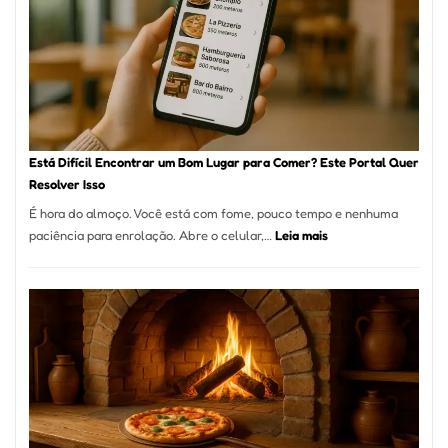
encontrar
e
como
reservar
em
São
Paulo
Está Difícil Encontrar um Bom Lugar para Comer? Este Portal Quer
Resolver Isso
É hora do almoço. Você está com fome, pouco tempo e nenhuma
:
paciência para enrolação. Abre o celular,…
Leia mais
Está
Difícil
Encontrar
um
Bom
Lugar
para
Comer?
Este