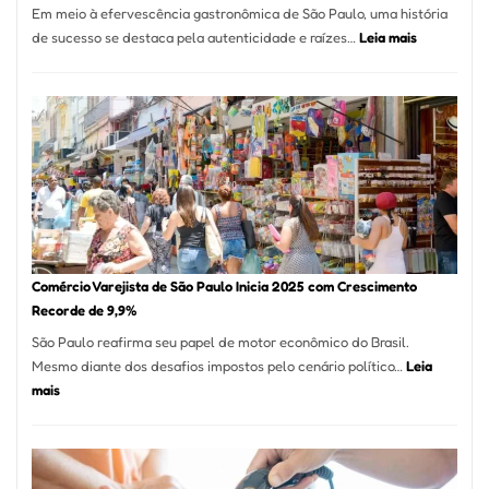
Em meio à efervescência gastronômica de São Paulo, uma história
Mese
:
de sucesso se destaca pela autenticidade e raízes…
Leia mais
Segu
Empresário
Fund
Fatura
Sead
R$
1,7
Milhão
com
Restaurant
em
São
Paulo
Comércio Varejista de São Paulo Inicia 2025 com Crescimento
Recorde de 9,9%
São Paulo reafirma seu papel de motor econômico do Brasil.
Mesmo diante dos desafios impostos pelo cenário político…
Leia
:
mais
Comércio
Varejista
de
São