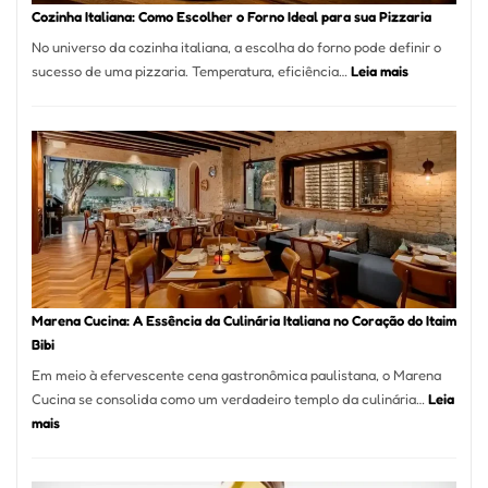
Portal
Cozinha Italiana: Como Escolher o Forno Ideal para sua Pizzaria
Quer
No universo da cozinha italiana, a escolha do forno pode definir o
Resolver
:
sucesso de uma pizzaria. Temperatura, eficiência…
Leia mais
Isso
Cozinha
Italiana:
Como
Escolher
o
Forno
Ideal
para
sua
Pizzaria
Marena Cucina: A Essência da Culinária Italiana no Coração do Itaim
Bibi
Em meio à efervescente cena gastronômica paulistana, o Marena
Cucina se consolida como um verdadeiro templo da culinária…
Leia
:
mais
Marena
Cucina: