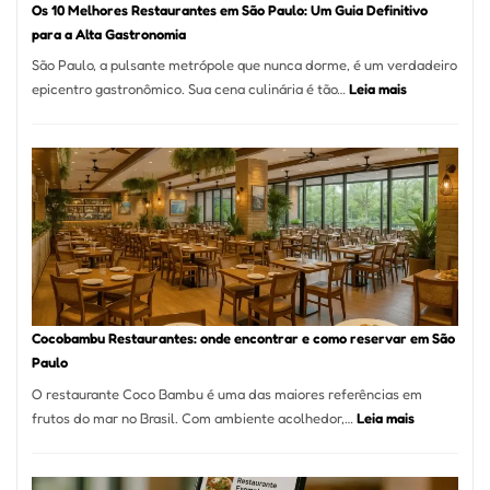
Os 10 Melhores Restaurantes em São Paulo: Um Guia Definitivo
lenha
para a Alta Gastronomia
na
São Paulo, a pulsante metrópole que nunca dorme, é um verdadeiro
Vila
:
epicentro gastronômico. Sua cena culinária é tão…
Leia mais
da
Os
Saúde
10
Melhores
Restaurante
em
São
Paulo:
Um
Guia
Definitivo
Cocobambu Restaurantes: onde encontrar e como reservar em São
para
Paulo
a
O restaurante Coco Bambu é uma das maiores referências em
Alta
:
frutos do mar no Brasil. Com ambiente acolhedor,…
Leia mais
Gastronomia
Cocobambu
Restaurante
onde