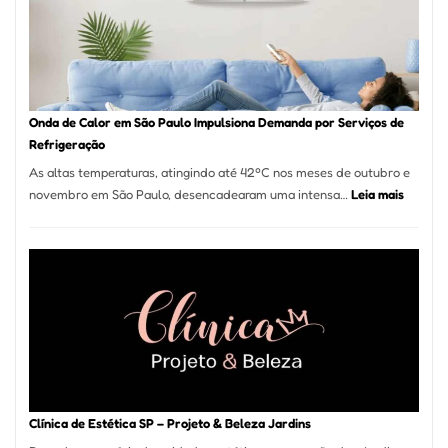
Guarulhos
e
Marido
de
Aluguel
Onda de Calor em São Paulo Impulsiona Demanda por Serviços de
Refrigeração
As altas temperaturas, atingindo até 42ºC nos meses de outubro e
:
novembro em São Paulo, desencadearam uma intensa…
Leia mais
Onda
de
Calor
em
São
Paulo
Impulsi
Deman
por
Serviço
Clínica de Estética SP – Projeto & Beleza Jardins
de