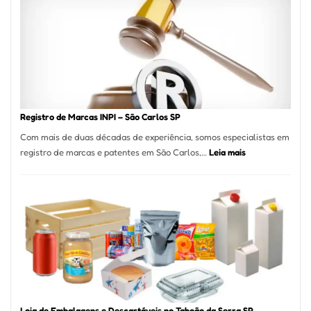
A
Essência
da
Culinária
Italiana
no
Coração
do
Registro de Marcas INPI – São Carlos SP
Itaim
Com mais de duas décadas de experiência, somos especialistas em
Bibi
:
registro de marcas e patentes em São Carlos,…
Leia mais
Registro
de
Marcas
INPI
–
São
Carlos
SP
Loja de Embalagens e Descartáveis no Taboão da Serra SP