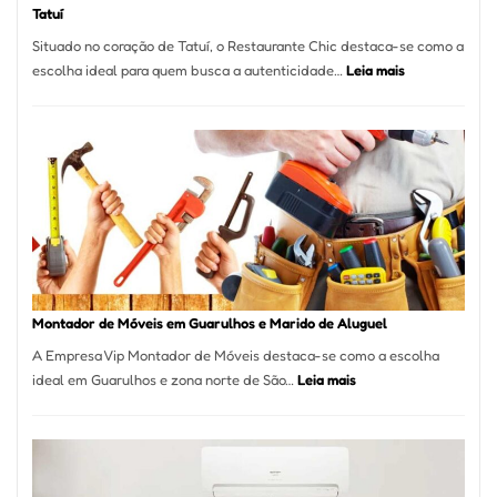
Tatuí
Situado no coração de Tatuí, o Restaurante Chic destaca-se como a
:
escolha ideal para quem busca a autenticidade…
Leia mais
Restaurante
Chic:
Culinária
Brasileira
e
Marmitex
em
Destaque
em
Tatuí
Montador de Móveis em Guarulhos e Marido de Aluguel
A Empresa Vip Montador de Móveis destaca-se como a escolha
:
ideal em Guarulhos e zona norte de São…
Leia mais
Montador
de
Móveis
em