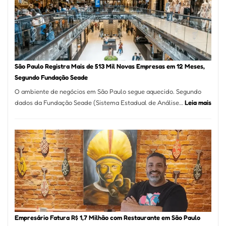
Formosa
–
Kabuk
Esfihas
São Paulo Registra Mais de 513 Mil Novas Empresas em 12 Meses,
Segundo Fundação Seade
O ambiente de negócios em São Paulo segue aquecido. Segundo
:
dados da Fundação Seade (Sistema Estadual de Análise…
Leia mais
São
Paul
Regi
Mais
de
513
Mil
Nova
Empr
em
Empresário Fatura R$ 1,7 Milhão com Restaurante em São Paulo
12