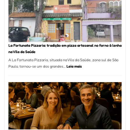
Se
Torno
Um
dos
Resta
Mais
Icôni
La Fortunata Pizzaria: tradição em pizza artesanal no forno à lenha
de
na Vila da Saúde
Pinhe
A La Fortunata Pizzaria, situada na Vila da Saúde, zona sul de São
:
Paulo, tornou-se um dos grandes…
Leia mais
La
Fortunata
Pizzaria:
tradição
em
pizza
artesanal
no
forno
à