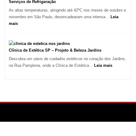
e
Serviços de Refrigeração
Marido
As altas temperaturas, atingindo até 42ºC nos meses de outubro e
de
novembro em São Paulo, desencadearam uma intensa…
Leia
Aluguel
:
mais
Onda
de
Calor
em
Clínica de Estética SP – Projeto & Beleza Jardins
São
Descubra um oásis de cuidados estéticos no coração dos Jardins,
Paulo
:
na Rua Pamplona, onde a Clínica de Estética…
Leia mais
Impulsiona
Clínica
Demanda
de
por
Estética
Serviços
SP
de
–
Refrigeração
Projeto
&
Beleza
Jardins