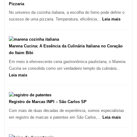
Lugar
Pizzaria
para
No universo da cozinha italiana, a escolha do forno pode definir o
Comer?
:
sucesso de uma pizzaria. Temperatura, eficiência…
Leia mais
Este
Cozinha
Portal
Italiana:
Quer
Como
Resolver
Escolher
Marena Cucina: A Essência da Culinária Italiana no Coração
Isso
o
do Itaim Bibi
Forno
Em meio à efervescente cena gastronômica paulistana, o Marena
Ideal
Cucina se consolida como um verdadeiro templo da culinária…
para
:
Leia mais
sua
Marena
Pizzaria
Cucina:
A
Essência
Registro de Marcas INPI – São Carlos SP
da
Com mais de duas décadas de experiência, somos especialistas
Culinária
:
em registro de marcas e patentes em São Carlos,…
Leia mais
Italiana
Registro
no
de
Coração