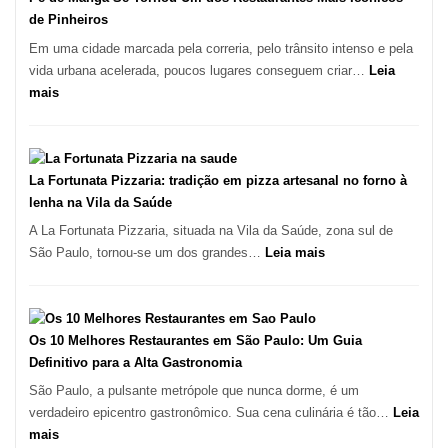
de Pinheiros
Em uma cidade marcada pela correria, pelo trânsito intenso e pela
vida urbana acelerada, poucos lugares conseguem criar…
Leia
:
mais
Pé
de
Manga
Se
La Fortunata Pizzaria: tradição em pizza artesanal no forno à
Tornou
lenha na Vila da Saúde
Um
A La Fortunata Pizzaria, situada na Vila da Saúde, zona sul de
dos
:
São Paulo, tornou-se um dos grandes…
Leia mais
Restaurantes
La
Mais
Fortunata
Icônicos
Pizzaria:
de
tradição
Os 10 Melhores Restaurantes em São Paulo: Um Guia
Pinheiros
em
Definitivo para a Alta Gastronomia
pizza
São Paulo, a pulsante metrópole que nunca dorme, é um
artesanal
verdadeiro epicentro gastronômico. Sua cena culinária é tão…
Leia
no
:
mais