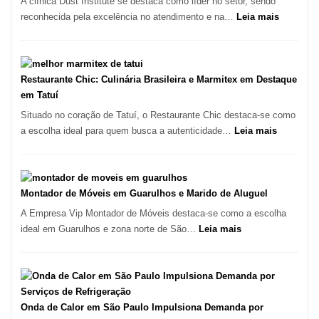
A clínica Dust Institute se destaca como líder no setor, sendo
Inicia
:
reconhecida pela excelência no atendimento e na…
Leia mais
2025
Tratamen
com
de
Crescimento
Feridas
Recorde
em
Restaurante Chic: Culinária Brasileira e Marmitex em Destaque
de
São
em Tatuí
9,9%
Paulo
Situado no coração de Tatuí, o Restaurante Chic destaca-se como
com
:
a escolha ideal para quem busca a autenticidade…
Leia mais
Lasertera
Restauran
Chic:
Culinária
Brasileira
Montador de Móveis em Guarulhos e Marido de Aluguel
e
A Empresa Vip Montador de Móveis destaca-se como a escolha
Marmitex
:
ideal em Guarulhos e zona norte de São…
Leia mais
em
Montador
Destaque
de
em
Móveis
Tatuí
em
Guarulhos
Onda de Calor em São Paulo Impulsiona Demanda por