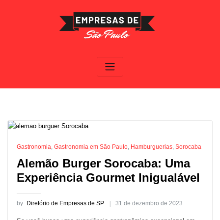
Skip
to
content
Gastronomia
,
Gastronomia em São Paulo
,
Hamburguerias
,
Sorocaba
Alemão Burger Sorocaba: Uma
Experiência Gourmet Inigualável
by
Diretório de Empresas de SP
31 de dezembro de 2023