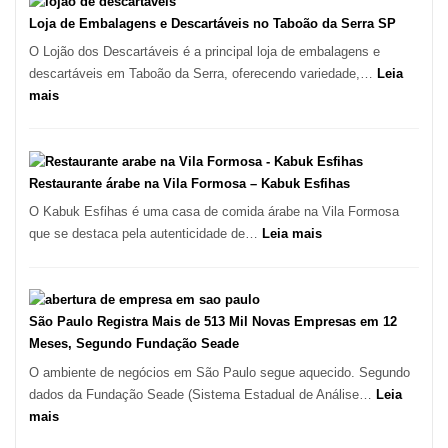
Marcas
do
INPI
Loja de Embalagens e Descartáveis no Taboão da Serra SP
Itaim
–
O Lojão dos Descartáveis é a principal loja de embalagens e
Bibi
São
descartáveis em Taboão da Serra, oferecendo variedade,…
Leia
Carlos
:
mais
SP
Loja
de
Embalagens
e
Restaurante árabe na Vila Formosa – Kabuk Esfihas
Descartáveis
O Kabuk Esfihas é uma casa de comida árabe na Vila Formosa
no
:
que se destaca pela autenticidade de…
Leia mais
Taboão
Restaurante
da
árabe
Serra
na
SP
Vila
São Paulo Registra Mais de 513 Mil Novas Empresas em 12
Formosa
Meses, Segundo Fundação Seade
–
O ambiente de negócios em São Paulo segue aquecido. Segundo
Kabuk
dados da Fundação Seade (Sistema Estadual de Análise…
Leia
Esfihas
:
mais
São