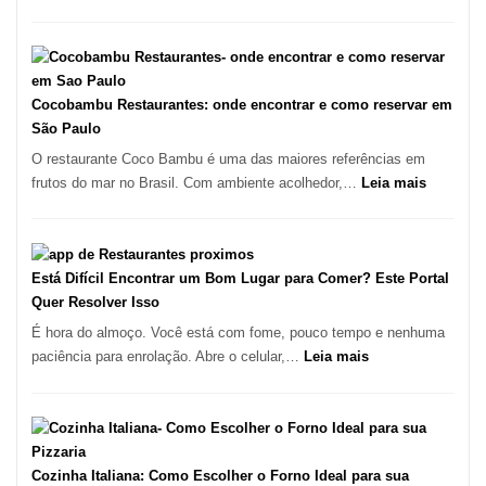
forno
Os
à
10
lenha
Melhores
na
Restaurantes
Vila
em
Cocobambu Restaurantes: onde encontrar e como reservar em
da
São
São Paulo
Saúde
Paulo:
O restaurante Coco Bambu é uma das maiores referências em
Um
:
frutos do mar no Brasil. Com ambiente acolhedor,…
Leia mais
Guia
Cocoba
Definitivo
Restaura
para
onde
a
encontra
Está Difícil Encontrar um Bom Lugar para Comer? Este Portal
Alta
e
Quer Resolver Isso
Gastronomia
como
É hora do almoço. Você está com fome, pouco tempo e nenhuma
reservar
:
paciência para enrolação. Abre o celular,…
Leia mais
em
Está
São
Difícil
Paulo
Encontrar
um
Bom
Cozinha Italiana: Como Escolher o Forno Ideal para sua