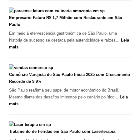
Paulo
Registra
Mais
Empresário Fatura R$ 1,7 Milhão com Restaurante em São
de
Paulo
513
Em meio à efervescência gastronômica de São Paulo, uma
Mil
história de sucesso se destaca pela autenticidade e raízes…
Leia
Novas
:
mais
Empresas
Empresário
em
Fatura
12
R$
Meses,
1,7
Comércio Varejista de São Paulo Inicia 2025 com Crescimento
Segundo
Milhão
Recorde de 9,9%
Fundação
com
São Paulo reafirma seu papel de motor econômico do Brasil.
Seade
Restaurante
Mesmo diante dos desafios impostos pelo cenário político…
Leia
em
:
mais
São
Comércio
Paulo
Varejista
de
São
Tratamento de Feridas em São Paulo com Laserterapia
Paulo