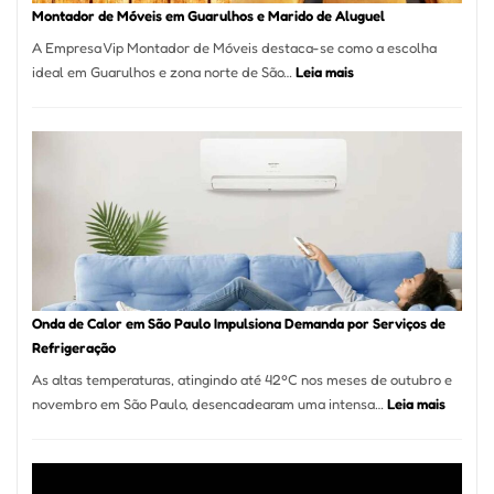
Tatuí
Montador de Móveis em Guarulhos e Marido de Aluguel
A Empresa Vip Montador de Móveis destaca-se como a escolha
:
ideal em Guarulhos e zona norte de São…
Leia mais
Montador
de
Móveis
em
Guarulhos
e
Marido
de
Aluguel
Onda de Calor em São Paulo Impulsiona Demanda por Serviços de
Refrigeração
As altas temperaturas, atingindo até 42ºC nos meses de outubro e
:
novembro em São Paulo, desencadearam uma intensa…
Leia mais
Onda
de
Calor