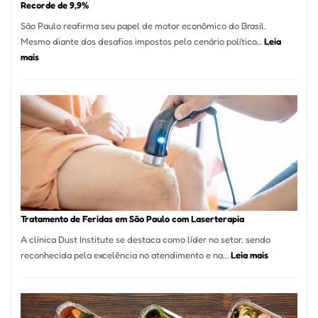
Recorde de 9,9%
São Paulo reafirma seu papel de motor econômico do Brasil.
Mesmo diante dos desafios impostos pelo cenário político…
Leia
:
mais
Comércio
Varejista
de
São
Paulo
Inicia
2025
com
Crescimento
Recorde
Tratamento de Feridas em São Paulo com Laserterapia
de
A clínica Dust Institute se destaca como líder no setor, sendo
9,9%
:
reconhecida pela excelência no atendimento e na…
Leia mais
Tratamento
de
Feridas
em