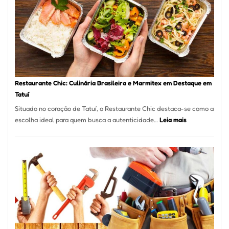
São
Paulo
com
Laserterapi
Restaurante Chic: Culinária Brasileira e Marmitex em Destaque em
Tatuí
Situado no coração de Tatuí, o Restaurante Chic destaca-se como a
:
escolha ideal para quem busca a autenticidade…
Leia mais
Restaurante
Chic:
Culinária
Brasileira
e
Marmitex
em
Destaque
em