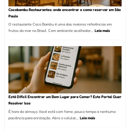
Guia
Definitivo
Cocobambu Restaurantes: onde encontrar e como reservar em São
para
Paulo
a
O restaurante Coco Bambu é uma das maiores referências em
Alta
:
frutos do mar no Brasil. Com ambiente acolhedor,…
Leia mais
Gastronomia
Cocobambu
Restaurante
onde
encontrar
e
como
reservar
em
São
Paulo
Está Difícil Encontrar um Bom Lugar para Comer? Este Portal Quer
Resolver Isso
É hora do almoço. Você está com fome, pouco tempo e nenhuma
:
paciência para enrolação. Abre o celular,…
Leia mais
Está