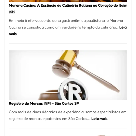
Pizzaria
Marena Cucina: A Essência da Culinária Italiana no Coração do Itaim
Bibi
Em meio à efervescente cena gastronômica paulistana, o Marena
Cucina se consolida como um verdadeiro templo da culinária…
Leia
:
mais
Marena
Cucina:
A
Essência
da
Culinária
Italiana
no
Coração
do
Registro de Marcas INPI – São Carlos SP
Itaim
Com mais de duas décadas de experiência, somos especialistas em
Bibi
:
registro de marcas e patentes em São Carlos,…
Leia mais
Registro
de