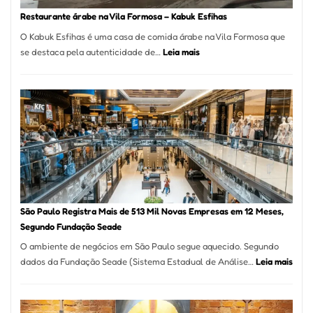
SP
Restaurante árabe na Vila Formosa – Kabuk Esfihas
O Kabuk Esfihas é uma casa de comida árabe na Vila Formosa que
:
se destaca pela autenticidade de…
Leia mais
Restaurante
árabe
na
Vila
Formosa
–
Kabuk
Esfihas
São Paulo Registra Mais de 513 Mil Novas Empresas em 12 Meses,
Segundo Fundação Seade
O ambiente de negócios em São Paulo segue aquecido. Segundo
:
dados da Fundação Seade (Sistema Estadual de Análise…
Leia mais
São
Paul
Regi