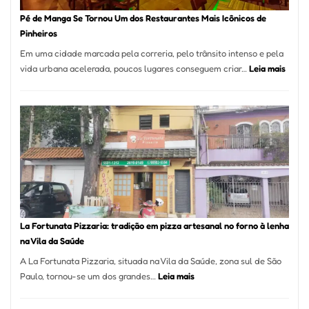
Pé de Manga Se Tornou Um dos Restaurantes Mais Icônicos de
Pinheiros
Em uma cidade marcada pela correria, pelo trânsito intenso e pela
:
vida urbana acelerada, poucos lugares conseguem criar…
Leia mais
Pé
de
Mang
Se
Torno
Um
dos
Resta
Mais
Icôni
La Fortunata Pizzaria: tradição em pizza artesanal no forno à lenha
de
na Vila da Saúde
Pinhe
A La Fortunata Pizzaria, situada na Vila da Saúde, zona sul de São
:
Paulo, tornou-se um dos grandes…
Leia mais
La
Fortunata