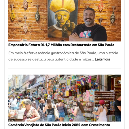
Mais
de
513
Mil
Nova
Empr
em
Empresário Fatura R$ 1,7 Milhão com Restaurante em São Paulo
12
Em meio à efervescência gastronômica de São Paulo, uma história
Mese
:
de sucesso se destaca pela autenticidade e raízes…
Leia mais
Segu
Empresário
Fund
Fatura
Sead
R$
1,7
Milhão
com
Restaurant
em
São
Paulo
Comércio Varejista de São Paulo Inicia 2025 com Crescimento