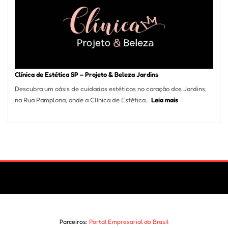
em
São
Paulo
Impulsi
Deman
por
Serviço
Clínica de Estética SP – Projeto & Beleza Jardins
de
Descubra um oásis de cuidados estéticos no coração dos Jardins,
Refrige
:
na Rua Pamplona, onde a Clínica de Estética…
Leia mais
Clínica
de
Estética
SP
–
Projeto
&
Beleza
Jardins
Parceiros:
Portal Empresarial do Brasil