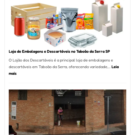
Marcas
INPI
–
São
Carlos
SP
Loja de Embalagens e Descartáveis no Taboão da Serra SP
O Lojão dos Descartáveis é a principal loja de embalagens e
descartáveis em Taboão da Serra, oferecendo variedade,…
Leia
:
mais
Loja
de
Embalagens
e
Descartáveis
no
Taboão
da
Serra