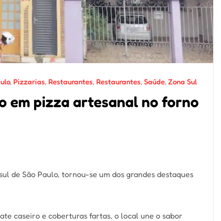
ulo
,
Pizzarias
,
Restaurantes
,
Restaurantes
,
Saúde
,
Zona Sul
ão em pizza artesanal no forno
a sul de São Paulo, tornou-se um dos grandes destaques
e caseiro e coberturas fartas, o local une o sabor