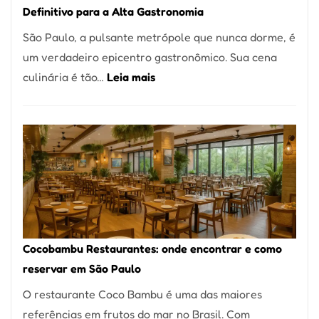
Definitivo para a Alta Gastronomia
à
São Paulo, a pulsante metrópole que nunca dorme, é
lenha
um verdadeiro epicentro gastronômico. Sua cena
na
:
culinária é tão…
Leia mais
Vila
Os
da
10
Saúde
Melhores
Restaurantes
em
São
Paulo:
Um
Cocobambu Restaurantes: onde encontrar e como
Guia
reservar em São Paulo
Definitivo
O restaurante Coco Bambu é uma das maiores
para
referências em frutos do mar no Brasil. Com
a