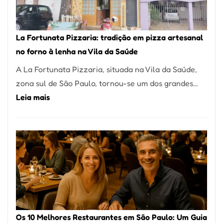
Um
dos
Restaurantes
La Fortunata Pizzaria: tradição em pizza artesanal
Mais
no forno à lenha na Vila da Saúde
Icônicos
A La Fortunata Pizzaria, situada na Vila da Saúde,
de
zona sul de São Paulo, tornou-se um dos grandes…
Pinheiros
:
Leia mais
La
Fortunata
Pizzaria:
tradição
em
pizza
artesanal
no
Os 10 Melhores Restaurantes em São Paulo: Um Guia
forno