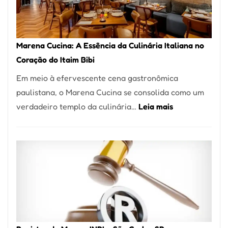
Forno
Ideal
para
Marena Cucina: A Essência da Culinária Italiana no
sua
Coração do Itaim Bibi
Pizzaria
Em meio à efervescente cena gastronômica
paulistana, o Marena Cucina se consolida como um
:
verdadeiro templo da culinária…
Leia mais
Marena
Cucina:
A
Essência
da
Culinária
Italiana
no