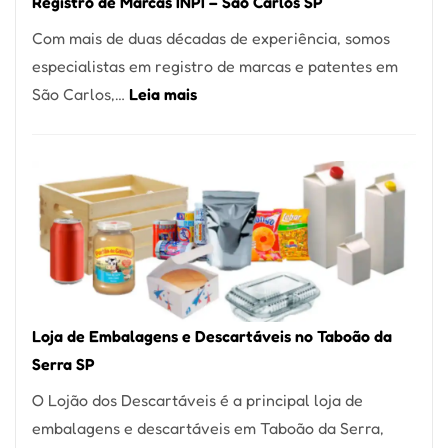
Registro de Marcas INPI – São Carlos SP
Coração
Com mais de duas décadas de experiência, somos
do
especialistas em registro de marcas e patentes em
Itaim
:
São Carlos,…
Leia mais
Bibi
Registro
de
Marcas
INPI
–
São
Carlos
SP
Loja de Embalagens e Descartáveis no Taboão da
Serra SP
O Lojão dos Descartáveis é a principal loja de
embalagens e descartáveis em Taboão da Serra,