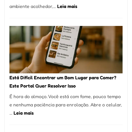
:
ambiente acolhedor,…
Leia mais
Alta
Cocobambu
Gastronomia
Restaurantes:
onde
encontrar
e
como
reservar
em
Está Difícil Encontrar um Bom Lugar para Comer?
São
Este Portal Quer Resolver Isso
Paulo
É hora do almoço. Você está com fome, pouco tempo
e nenhuma paciência para enrolação. Abre o celular,
:
…
Leia mais
Está
Difícil