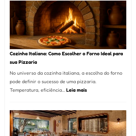
Encontrar
um
Bom
Lugar
para
Comer?
Cozinha Italiana: Como Escolher o Forno Ideal para
Este
sua Pizzaria
Portal
No universo da cozinha italiana, a escolha do forno
Quer
pode definir o sucesso de uma pizzaria.
Resolver
:
Temperatura, eficiência…
Leia mais
Isso
Cozinha
Italiana:
Como
Escolher
o