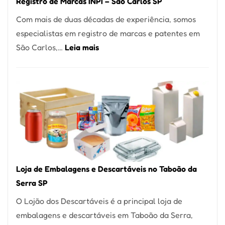
Registro de Marcas INPI – São Carlos SP
Coração
Com mais de duas décadas de experiência, somos
do
especialistas em registro de marcas e patentes em
Itaim
:
São Carlos,…
Leia mais
Bibi
Registro
de
Marcas
INPI
–
São
Carlos
SP
Loja de Embalagens e Descartáveis no Taboão da
Serra SP
O Lojão dos Descartáveis é a principal loja de
embalagens e descartáveis em Taboão da Serra,