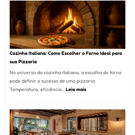
Encontrar
um
Bom
Lugar
para
Comer?
Cozinha Italiana: Como Escolher o Forno Ideal para
Este
sua Pizzaria
Portal
No universo da cozinha italiana, a escolha do forno
Quer
pode definir o sucesso de uma pizzaria.
Resolver
:
Temperatura, eficiência…
Leia mais
Isso
Cozinha
Italiana:
Como
Escolher
o