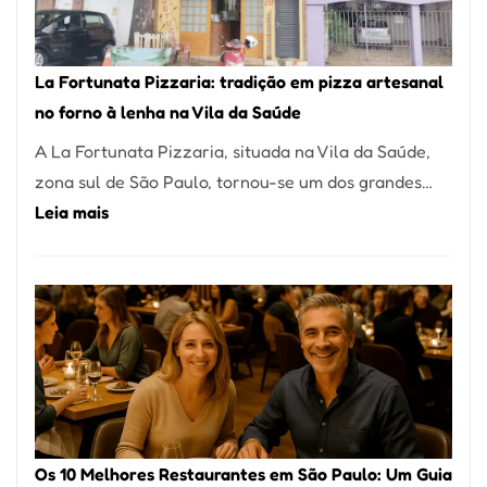
Um
dos
Restaurantes
La Fortunata Pizzaria: tradição em pizza artesanal
Mais
no forno à lenha na Vila da Saúde
Icônicos
A La Fortunata Pizzaria, situada na Vila da Saúde,
de
zona sul de São Paulo, tornou-se um dos grandes…
Pinheiros
:
Leia mais
La
Fortunata
Pizzaria:
tradição
em
pizza
artesanal
no
Os 10 Melhores Restaurantes em São Paulo: Um Guia
forno