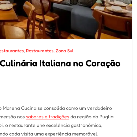
estaurantes
,
Restaurantes
,
Zona Sul
Culinária Italiana no Coração
 o Marena Cucina se consolida como um verdadeiro
imersão nos
sabores e tradições
da região da Puglia.
bi, o restaurante une excelência gastronômica,
ando cada visita uma experiência memorável.