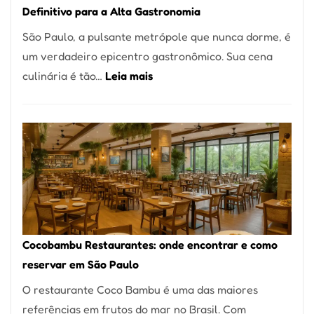
Definitivo para a Alta Gastronomia
à
São Paulo, a pulsante metrópole que nunca dorme, é
lenha
um verdadeiro epicentro gastronômico. Sua cena
na
:
culinária é tão…
Leia mais
Vila
Os
da
10
Saúde
Melhores
Restaurantes
em
São
Paulo:
Um
Cocobambu Restaurantes: onde encontrar e como
Guia
reservar em São Paulo
Definitivo
O restaurante Coco Bambu é uma das maiores
para
referências em frutos do mar no Brasil. Com
a