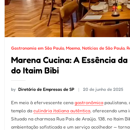
Gastronomia em São Paulo
,
Moema
,
Notícias de São Paulo
,
R
Marena Cucina: A Essência da 
do Itaim Bibi
by
Diretório de Empresas de SP
20 de junho de 2025
Em meio à efervescente cena
gastronômica
paulistana,
templo da
culinária italiana autêntica
, oferecendo uma 
Situado na charmosa Rua Pais de Araújo, 138, no Itaim Bi
ambientação sofisticada e um serviço acolhedor — torn