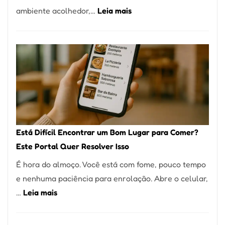
:
ambiente acolhedor,…
Leia mais
Alta
Cocobambu
Gastronomia
Restaurantes:
onde
encontrar
e
como
reservar
em
Está Difícil Encontrar um Bom Lugar para Comer?
São
Este Portal Quer Resolver Isso
Paulo
É hora do almoço. Você está com fome, pouco tempo
e nenhuma paciência para enrolação. Abre o celular,
:
…
Leia mais
Está
Difícil