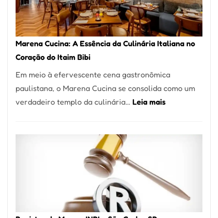
Forno
Ideal
para
Marena Cucina: A Essência da Culinária Italiana no
sua
Coração do Itaim Bibi
Pizzaria
Em meio à efervescente cena gastronômica
paulistana, o Marena Cucina se consolida como um
:
verdadeiro templo da culinária…
Leia mais
Marena
Cucina:
A
Essência
da
Culinária
Italiana
no