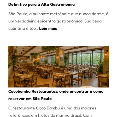
Definitivo para a Alta Gastronomia
à
São Paulo, a pulsante metrópole que nunca dorme, é
lenha
um verdadeiro epicentro gastronômico. Sua cena
na
:
culinária é tão…
Leia mais
Vila
Os
da
10
Saúde
Melhores
Restaurantes
em
São
Paulo:
Um
Cocobambu Restaurantes: onde encontrar e como
Guia
reservar em São Paulo
Definitivo
O restaurante Coco Bambu é uma das maiores
para
referências em frutos do mar no Brasil. Com
a