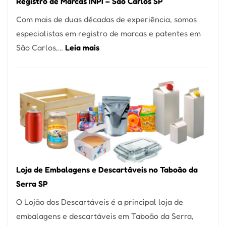
Registro de Marcas INPI – São Carlos SP
Coração
Com mais de duas décadas de experiência, somos
do
especialistas em registro de marcas e patentes em
Itaim
:
São Carlos,…
Leia mais
Bibi
Registro
de
Marcas
INPI
–
São
Carlos
SP
Loja de Embalagens e Descartáveis no Taboão da
Serra SP
O Lojão dos Descartáveis é a principal loja de
embalagens e descartáveis em Taboão da Serra,