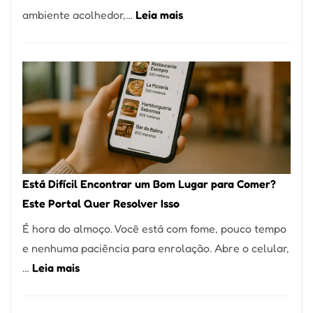
:
ambiente acolhedor,…
Leia mais
Alta
Cocobambu
Gastronomia
Restaurantes:
onde
encontrar
e
como
reservar
em
Está Difícil Encontrar um Bom Lugar para Comer?
São
Este Portal Quer Resolver Isso
Paulo
É hora do almoço. Você está com fome, pouco tempo
e nenhuma paciência para enrolação. Abre o celular,
:
…
Leia mais
Está
Difícil