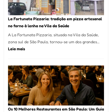
Um
dos
Restaurantes
La Fortunata Pizzaria: tradição em pizza artesanal
Mais
no forno à lenha na Vila da Saúde
Icônicos
A La Fortunata Pizzaria, situada na Vila da Saúde,
de
zona sul de São Paulo, tornou-se um dos grandes…
Pinheiros
:
Leia mais
La
Fortunata
Pizzaria:
tradição
em
pizza
artesanal
no
Os 10 Melhores Restaurantes em São Paulo: Um Guia
forno