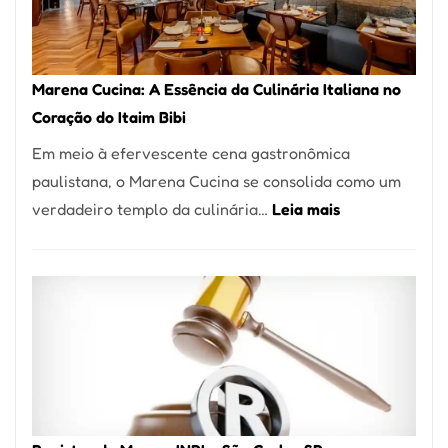
Forno
Ideal
para
Marena Cucina: A Essência da Culinária Italiana no
sua
Coração do Itaim Bibi
Pizzaria
Em meio à efervescente cena gastronômica
paulistana, o Marena Cucina se consolida como um
:
verdadeiro templo da culinária…
Leia mais
Marena
Cucina:
A
Essência
da
Culinária
Italiana
no