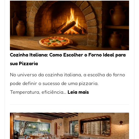
Encontrar
um
Bom
Lugar
para
Comer?
Cozinha Italiana: Como Escolher o Forno Ideal para
Este
sua Pizzaria
Portal
No universo da cozinha italiana, a escolha do forno
Quer
pode definir o sucesso de uma pizzaria.
Resolver
:
Temperatura, eficiência…
Leia mais
Isso
Cozinha
Italiana:
Como
Escolher
o