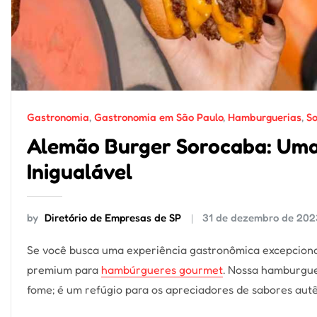
Gastronomia
,
Gastronomia em São Paulo
,
Hamburguerias
,
S
Alemão Burger Sorocaba: Uma
Inigualável
by
Diretório de Empresas de SP
31 de dezembro de 202
Se você busca uma experiência gastronômica excepciona
premium para
hambúrgueres gourmet
. Nossa hamburgue
fome; é um refúgio para os apreciadores de sabores autê