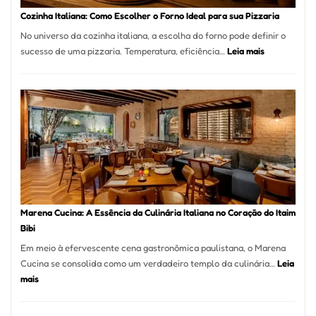
Portal
Cozinha Italiana: Como Escolher o Forno Ideal para sua Pizzaria
Quer
No universo da cozinha italiana, a escolha do forno pode definir o
Resolver
:
sucesso de uma pizzaria. Temperatura, eficiência…
Leia mais
Isso
Cozinha
Italiana:
Como
Escolher
o
Forno
Ideal
para
sua
Pizzaria
Marena Cucina: A Essência da Culinária Italiana no Coração do Itaim
Bibi
Em meio à efervescente cena gastronômica paulistana, o Marena
Cucina se consolida como um verdadeiro templo da culinária…
Leia
:
mais
Marena
Cucina: