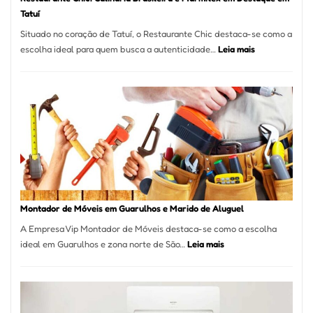
Tatuí
Situado no coração de Tatuí, o Restaurante Chic destaca-se como a
:
escolha ideal para quem busca a autenticidade…
Leia mais
Restaurante
Chic:
Culinária
Brasileira
e
Marmitex
em
Destaque
em
Tatuí
Montador de Móveis em Guarulhos e Marido de Aluguel
A Empresa Vip Montador de Móveis destaca-se como a escolha
:
ideal em Guarulhos e zona norte de São…
Leia mais
Montador
de
Móveis
em