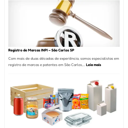
A
Essência
da
Culinária
Italiana
no
Coração
do
Registro de Marcas INPI – São Carlos SP
Itaim
Com mais de duas décadas de experiência, somos especialistas em
Bibi
:
registro de marcas e patentes em São Carlos,…
Leia mais
Registro
de
Marcas
INPI
–
São
Carlos
SP