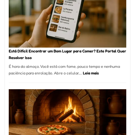
onde
encontrar
e
como
reservar
em
São
Paulo
Está Difícil Encontrar um Bom Lugar para Comer? Este Portal Quer
Resolver Isso
É hora do almoço. Você está com fome, pouco tempo e nenhuma
:
paciência para enrolação. Abre o celular,…
Leia mais
Está
Difícil
Encontrar
um
Bom
Lugar
para
Comer?
Este