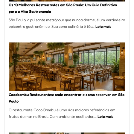
à
Os 10 Melhores Restaurantes em São Paulo: Um Guia Definitivo
lenha
para a Alta Gastronomia
na
São Paulo, a pulsante metrópole que nunca dorme, é um verdadeiro
Vila
:
epicentro gastronômico. Sua cena culinária é tão…
Leia mais
da
Os
Saúde
10
Melhores
Restaurante
em
São
Paulo:
Um
Guia
Definitivo
Cocobambu Restaurantes: onde encontrar e como reservar em São
para
Paulo
a
O restaurante Coco Bambu é uma das maiores referências em
Alta
:
frutos do mar no Brasil. Com ambiente acolhedor,…
Leia mais
Gastronomia
Cocobambu
Restaurante