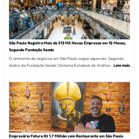
Formosa
–
Kabuk
Esfihas
São Paulo Registra Mais de 513 Mil Novas Empresas em 12 Meses,
Segundo Fundação Seade
O ambiente de negócios em São Paulo segue aquecido. Segundo
:
dados da Fundação Seade (Sistema Estadual de Análise…
Leia mais
São
Paul
Regi
Mais
de
513
Mil
Nova
Empr
em
Empresário Fatura R$ 1,7 Milhão com Restaurante em São Paulo