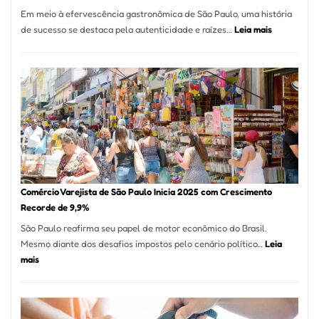
12
Em meio à efervescência gastronômica de São Paulo, uma história
Mese
:
de sucesso se destaca pela autenticidade e raízes…
Leia mais
Segu
Empresário
Fund
Fatura
Sead
R$
1,7
Milhão
com
Restaurant
em
São
Paulo
Comércio Varejista de São Paulo Inicia 2025 com Crescimento
Recorde de 9,9%
São Paulo reafirma seu papel de motor econômico do Brasil.
Mesmo diante dos desafios impostos pelo cenário político…
Leia
:
mais
Comércio
Varejista
de