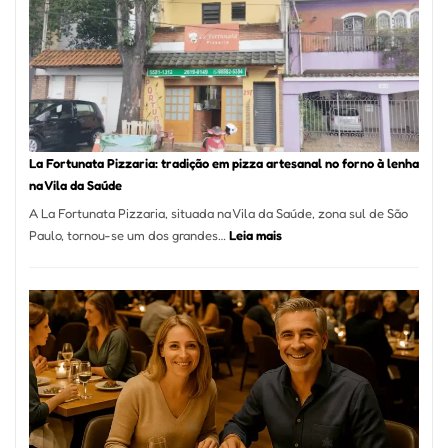
Se
Torno
Um
dos
Resta
Mais
Icôni
La Fortunata Pizzaria: tradição em pizza artesanal no forno à lenha
de
na Vila da Saúde
Pinhe
A La Fortunata Pizzaria, situada na Vila da Saúde, zona sul de São
:
Paulo, tornou-se um dos grandes…
Leia mais
La
Fortunata
Pizzaria:
tradição
em
pizza
artesanal
no
forno