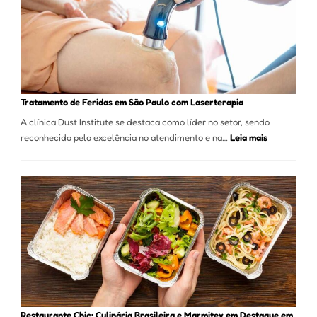
São
Paulo
Inicia
2025
com
Crescimento
Recorde
Tratamento de Feridas em São Paulo com Laserterapia
de
A clínica Dust Institute se destaca como líder no setor, sendo
9,9%
:
reconhecida pela excelência no atendimento e na…
Leia mais
Tratamento
de
Feridas
em
São
Paulo
com
Laserterapi
Restaurante Chic: Culinária Brasileira e Marmitex em Destaque em