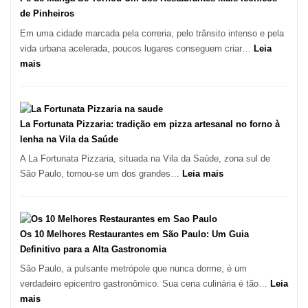
de Pinheiros
Em uma cidade marcada pela correria, pelo trânsito intenso e pela
vida urbana acelerada, poucos lugares conseguem criar…
Leia
:
mais
Pé
de
Manga
Se
La Fortunata Pizzaria: tradição em pizza artesanal no forno à
Tornou
lenha na Vila da Saúde
Um
A La Fortunata Pizzaria, situada na Vila da Saúde, zona sul de
dos
:
São Paulo, tornou-se um dos grandes…
Leia mais
Restaurantes
La
Mais
Fortunata
Icônicos
Pizzaria:
de
tradição
Os 10 Melhores Restaurantes em São Paulo: Um Guia
Pinheiros
em
Definitivo para a Alta Gastronomia
pizza
São Paulo, a pulsante metrópole que nunca dorme, é um
artesanal
verdadeiro epicentro gastronômico. Sua cena culinária é tão…
Leia
no
:
mais