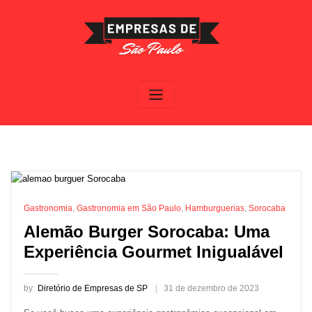
Skip
to
content
Gastronomia
,
Gastronomia em São Paulo
,
Hamburguerias
,
Sorocaba
Alemão Burger Sorocaba: Uma
Experiência Gourmet Inigualável
by
Diretório de Empresas de SP
31 de dezembro de 2023