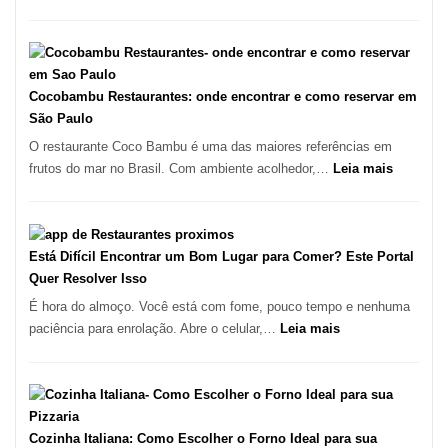
forno
Os
à
10
lenha
Melhores
na
Restaurantes
Vila
em
Cocobambu Restaurantes: onde encontrar e como reservar em
da
São
São Paulo
Saúde
Paulo:
O restaurante Coco Bambu é uma das maiores referências em
Um
:
frutos do mar no Brasil. Com ambiente acolhedor,…
Leia mais
Guia
Cocoba
Definitivo
Restaura
para
onde
a
encontra
Está Difícil Encontrar um Bom Lugar para Comer? Este Portal
Alta
e
Quer Resolver Isso
Gastronomia
como
É hora do almoço. Você está com fome, pouco tempo e nenhuma
reservar
:
paciência para enrolação. Abre o celular,…
Leia mais
em
Está
São
Difícil
Paulo
Encontrar
um
Bom
Cozinha Italiana: Como Escolher o Forno Ideal para sua