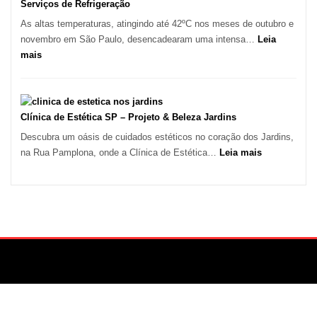
e
Serviços de Refrigeração
Marido
As altas temperaturas, atingindo até 42ºC nos meses de outubro e
de
novembro em São Paulo, desencadearam uma intensa…
Leia
Aluguel
:
mais
Onda
de
Calor
em
Clínica de Estética SP – Projeto & Beleza Jardins
São
Descubra um oásis de cuidados estéticos no coração dos Jardins,
Paulo
:
na Rua Pamplona, onde a Clínica de Estética…
Leia mais
Impulsiona
Clínica
Demanda
de
por
Estética
Serviços
SP
de
–
Refrigeração
Projeto
&
Beleza
Jardins