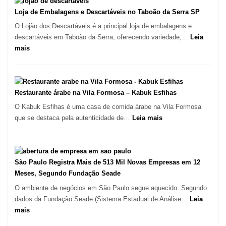
Marcas
do
INPI
Loja de Embalagens e Descartáveis no Taboão da Serra SP
Itaim
–
O Lojão dos Descartáveis é a principal loja de embalagens e
Bibi
São
descartáveis em Taboão da Serra, oferecendo variedade,…
Leia
Carlos
:
mais
SP
Loja
de
Embalagens
e
Restaurante árabe na Vila Formosa – Kabuk Esfihas
Descartáveis
O Kabuk Esfihas é uma casa de comida árabe na Vila Formosa
no
:
que se destaca pela autenticidade de…
Leia mais
Taboão
Restaurante
da
árabe
Serra
na
SP
Vila
São Paulo Registra Mais de 513 Mil Novas Empresas em 12
Formosa
Meses, Segundo Fundação Seade
–
O ambiente de negócios em São Paulo segue aquecido. Segundo
Kabuk
dados da Fundação Seade (Sistema Estadual de Análise…
Leia
Esfihas
:
mais
São