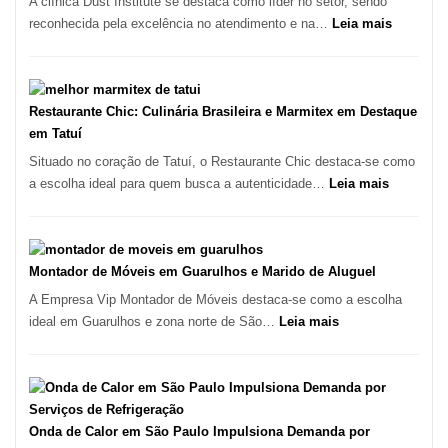
A clínica Dust Institute se destaca como líder no setor, sendo
Inicia
:
reconhecida pela excelência no atendimento e na…
Leia mais
2025
Tratamen
com
de
Crescimento
Feridas
Recorde
em
Restaurante Chic: Culinária Brasileira e Marmitex em Destaque
de
São
em Tatuí
9,9%
Paulo
Situado no coração de Tatuí, o Restaurante Chic destaca-se como
com
:
a escolha ideal para quem busca a autenticidade…
Leia mais
Lasertera
Restauran
Chic:
Culinária
Brasileira
Montador de Móveis em Guarulhos e Marido de Aluguel
e
A Empresa Vip Montador de Móveis destaca-se como a escolha
Marmitex
:
ideal em Guarulhos e zona norte de São…
Leia mais
em
Montador
Destaque
de
em
Móveis
Tatuí
em
Guarulhos
Onda de Calor em São Paulo Impulsiona Demanda por