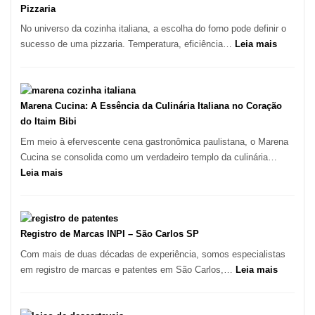
Lugar
Pizzaria
para
No universo da cozinha italiana, a escolha do forno pode definir o
Comer?
:
sucesso de uma pizzaria. Temperatura, eficiência…
Leia mais
Este
Cozinha
Portal
Italiana:
Quer
Como
Resolver
Escolher
Marena Cucina: A Essência da Culinária Italiana no Coração
Isso
o
do Itaim Bibi
Forno
Em meio à efervescente cena gastronômica paulistana, o Marena
Ideal
Cucina se consolida como um verdadeiro templo da culinária…
para
:
Leia mais
sua
Marena
Pizzaria
Cucina:
A
Essência
Registro de Marcas INPI – São Carlos SP
da
Com mais de duas décadas de experiência, somos especialistas
Culinária
:
em registro de marcas e patentes em São Carlos,…
Leia mais
Italiana
Registro
no
de
Coração