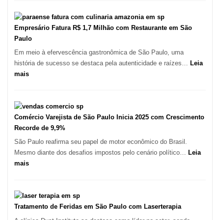
Paulo
Registra
Mais
Empresário Fatura R$ 1,7 Milhão com Restaurante em São
de
Paulo
513
Em meio à efervescência gastronômica de São Paulo, uma
Mil
história de sucesso se destaca pela autenticidade e raízes…
Leia
Novas
:
mais
Empresas
Empresário
em
Fatura
12
R$
Meses,
1,7
Comércio Varejista de São Paulo Inicia 2025 com Crescimento
Segundo
Milhão
Recorde de 9,9%
Fundação
com
São Paulo reafirma seu papel de motor econômico do Brasil.
Seade
Restaurante
Mesmo diante dos desafios impostos pelo cenário político…
Leia
em
:
mais
São
Comércio
Paulo
Varejista
de
São
Tratamento de Feridas em São Paulo com Laserterapia
Paulo