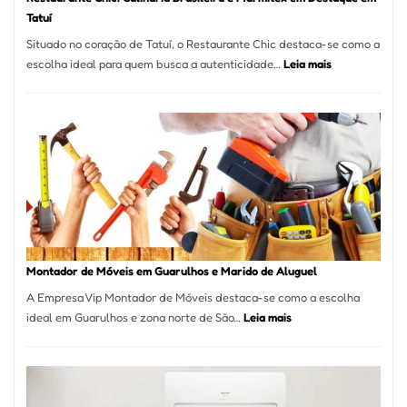
Tatuí
Situado no coração de Tatuí, o Restaurante Chic destaca-se como a
:
escolha ideal para quem busca a autenticidade…
Leia mais
Restaurante
Chic:
Culinária
Brasileira
e
Marmitex
em
Destaque
em
Tatuí
Montador de Móveis em Guarulhos e Marido de Aluguel
A Empresa Vip Montador de Móveis destaca-se como a escolha
:
ideal em Guarulhos e zona norte de São…
Leia mais
Montador
de
Móveis
em