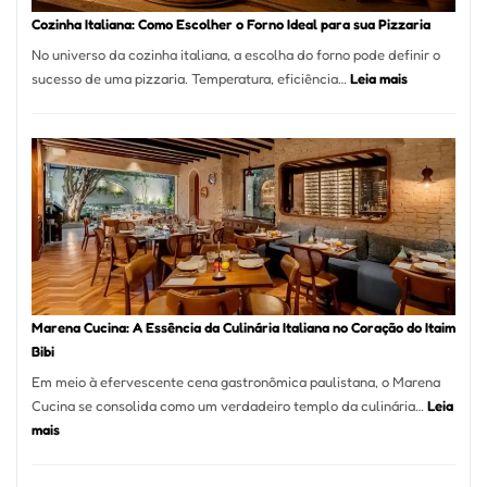
Portal
Cozinha Italiana: Como Escolher o Forno Ideal para sua Pizzaria
Quer
No universo da cozinha italiana, a escolha do forno pode definir o
Resolver
:
sucesso de uma pizzaria. Temperatura, eficiência…
Leia mais
Isso
Cozinha
Italiana:
Como
Escolher
o
Forno
Ideal
para
sua
Pizzaria
Marena Cucina: A Essência da Culinária Italiana no Coração do Itaim
Bibi
Em meio à efervescente cena gastronômica paulistana, o Marena
Cucina se consolida como um verdadeiro templo da culinária…
Leia
:
mais
Marena
Cucina: