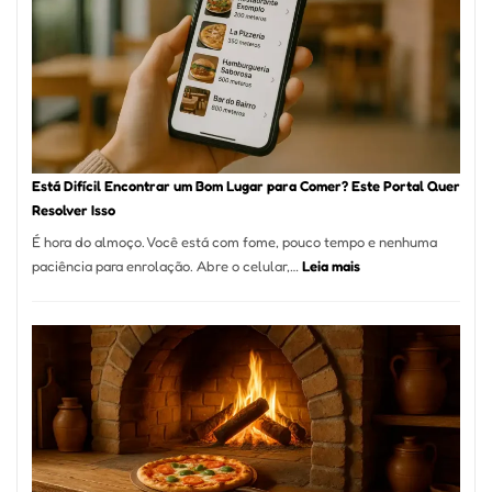
onde
encontrar
e
como
reservar
em
São
Paulo
Está Difícil Encontrar um Bom Lugar para Comer? Este Portal Quer
Resolver Isso
É hora do almoço. Você está com fome, pouco tempo e nenhuma
:
paciência para enrolação. Abre o celular,…
Leia mais
Está
Difícil
Encontrar
um
Bom
Lugar
para
Comer?
Este