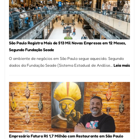
Formosa
–
Kabuk
Esfihas
São Paulo Registra Mais de 513 Mil Novas Empresas em 12 Meses,
Segundo Fundação Seade
O ambiente de negócios em São Paulo segue aquecido. Segundo
:
dados da Fundação Seade (Sistema Estadual de Análise…
Leia mais
São
Paul
Regi
Mais
de
513
Mil
Nova
Empr
em
Empresário Fatura R$ 1,7 Milhão com Restaurante em São Paulo