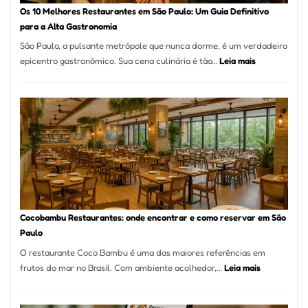
à
Os 10 Melhores Restaurantes em São Paulo: Um Guia Definitivo
lenha
para a Alta Gastronomia
na
São Paulo, a pulsante metrópole que nunca dorme, é um verdadeiro
Vila
:
epicentro gastronômico. Sua cena culinária é tão…
Leia mais
da
Os
Saúde
10
Melhores
Restaurante
em
São
Paulo:
Um
Guia
Definitivo
Cocobambu Restaurantes: onde encontrar e como reservar em São
para
Paulo
a
O restaurante Coco Bambu é uma das maiores referências em
Alta
:
frutos do mar no Brasil. Com ambiente acolhedor,…
Leia mais
Gastronomia
Cocobambu
Restaurante