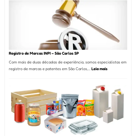
A
Essência
da
Culinária
Italiana
no
Coração
do
Registro de Marcas INPI – São Carlos SP
Itaim
Com mais de duas décadas de experiência, somos especialistas em
Bibi
:
registro de marcas e patentes em São Carlos,…
Leia mais
Registro
de
Marcas
INPI
–
São
Carlos
SP