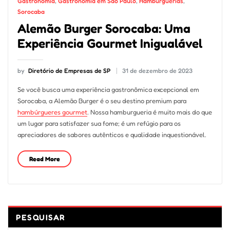
Gastronomia
,
Gastronomia em São Paulo
,
Hamburguerias
,
Sorocaba
Alemão Burger Sorocaba: Uma
Experiência Gourmet Inigualável
by
Diretório de Empresas de SP
31 de dezembro de 2023
Se você busca uma experiência gastronômica excepcional em
Sorocaba, a Alemão Burger é o seu destino premium para
hambúrgueres gourmet
. Nossa hamburgueria é muito mais do que
um lugar para satisfazer sua fome; é um refúgio para os
apreciadores de sabores autênticos e qualidade inquestionável.
Read More
PESQUISAR