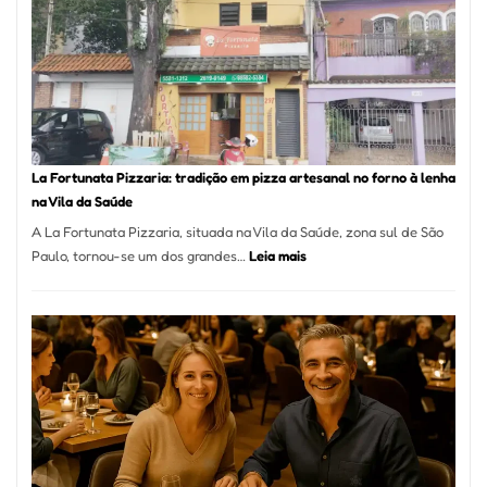
Se
Torno
Um
dos
Resta
Mais
Icôni
La Fortunata Pizzaria: tradição em pizza artesanal no forno à lenha
de
na Vila da Saúde
Pinhe
A La Fortunata Pizzaria, situada na Vila da Saúde, zona sul de São
:
Paulo, tornou-se um dos grandes…
Leia mais
La
Fortunata
Pizzaria:
tradição
em
pizza
artesanal
no
forno