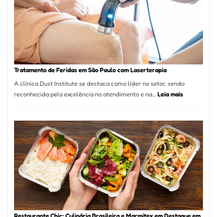
São
Paulo
Inicia
2025
com
Crescimento
Recorde
Tratamento de Feridas em São Paulo com Laserterapia
de
A clínica Dust Institute se destaca como líder no setor, sendo
9,9%
:
reconhecida pela excelência no atendimento e na…
Leia mais
Tratamento
de
Feridas
em
São
Paulo
com
Laserterapi
Restaurante Chic: Culinária Brasileira e Marmitex em Destaque em