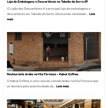
Loja de Embalagens e Descartáveis no Taboão da Serra SP
O Lojão dos Descartáveis é a principal loja de embalagens e
descartáveis em Taboão da Serra, oferecendo variedade,…
Leia
:
mais
Loja
de
Embalagens
e
Descartáveis
no
Taboão
da
Serra
SP
Restaurante árabe na Vila Formosa – Kabuk Esfihas
O Kabuk Esfihas é uma casa de comida árabe na Vila Formosa que
:
se destaca pela autenticidade de…
Leia mais
Restaurante
árabe
na
Vila