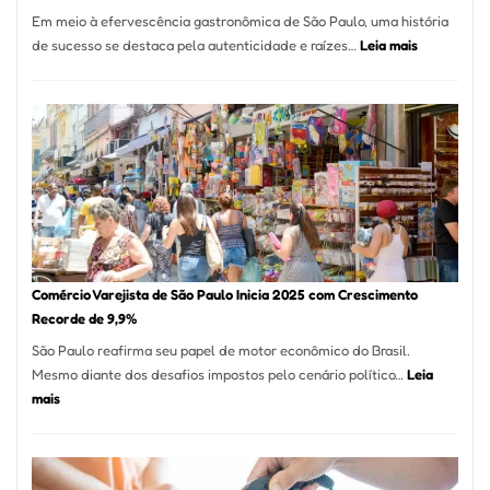
12
Em meio à efervescência gastronômica de São Paulo, uma história
Mese
:
de sucesso se destaca pela autenticidade e raízes…
Leia mais
Segu
Empresário
Fund
Fatura
Sead
R$
1,7
Milhão
com
Restaurant
em
São
Paulo
Comércio Varejista de São Paulo Inicia 2025 com Crescimento
Recorde de 9,9%
São Paulo reafirma seu papel de motor econômico do Brasil.
Mesmo diante dos desafios impostos pelo cenário político…
Leia
:
mais
Comércio
Varejista
de