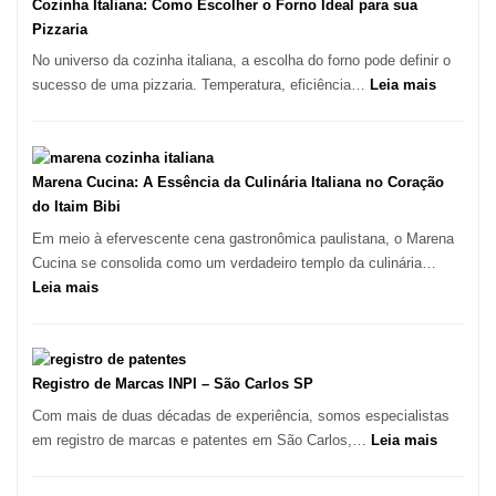
Bom
Cozinha Italiana: Como Escolher o Forno Ideal para sua
Lugar
Pizzaria
para
No universo da cozinha italiana, a escolha do forno pode definir o
Comer?
:
sucesso de uma pizzaria. Temperatura, eficiência…
Leia mais
Este
Cozinha
Portal
Italiana:
Quer
Como
Resolver
Escolher
Marena Cucina: A Essência da Culinária Italiana no Coração
Isso
o
do Itaim Bibi
Forno
Em meio à efervescente cena gastronômica paulistana, o Marena
Ideal
Cucina se consolida como um verdadeiro templo da culinária…
para
:
Leia mais
sua
Marena
Pizzaria
Cucina:
A
Essência
Registro de Marcas INPI – São Carlos SP
da
Com mais de duas décadas de experiência, somos especialistas
Culinária
:
em registro de marcas e patentes em São Carlos,…
Leia mais
Italiana
Registro
no
de