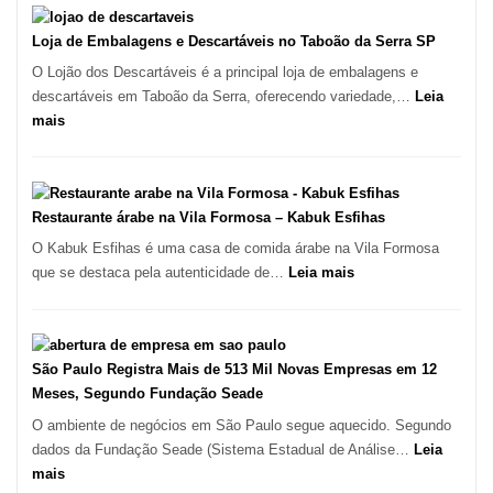
Coração
Marcas
do
INPI
Loja de Embalagens e Descartáveis no Taboão da Serra SP
Itaim
–
O Lojão dos Descartáveis é a principal loja de embalagens e
Bibi
São
descartáveis em Taboão da Serra, oferecendo variedade,…
Leia
Carlos
:
mais
SP
Loja
de
Embalagens
e
Restaurante árabe na Vila Formosa – Kabuk Esfihas
Descartáveis
O Kabuk Esfihas é uma casa de comida árabe na Vila Formosa
no
:
que se destaca pela autenticidade de…
Leia mais
Taboão
Restaurante
da
árabe
Serra
na
SP
Vila
São Paulo Registra Mais de 513 Mil Novas Empresas em 12
Formosa
Meses, Segundo Fundação Seade
–
O ambiente de negócios em São Paulo segue aquecido. Segundo
Kabuk
dados da Fundação Seade (Sistema Estadual de Análise…
Leia
Esfihas
:
mais