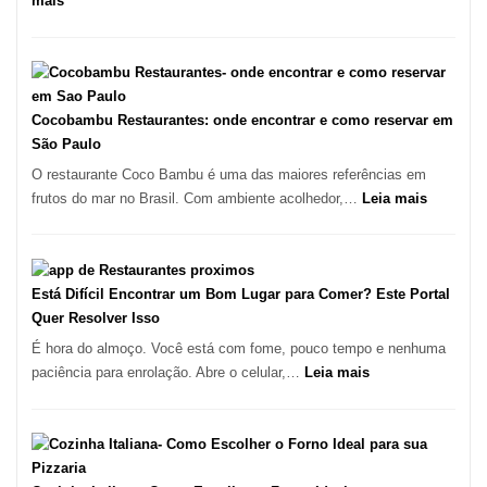
mais
forno
Os
à
10
lenha
Melhores
na
Restaurantes
Vila
em
Cocobambu Restaurantes: onde encontrar e como reservar em
da
São
São Paulo
Saúde
Paulo:
O restaurante Coco Bambu é uma das maiores referências em
Um
:
frutos do mar no Brasil. Com ambiente acolhedor,…
Leia mais
Guia
Cocoba
Definitivo
Restaura
para
onde
a
encontra
Está Difícil Encontrar um Bom Lugar para Comer? Este Portal
Alta
e
Quer Resolver Isso
Gastronomia
como
É hora do almoço. Você está com fome, pouco tempo e nenhuma
reservar
:
paciência para enrolação. Abre o celular,…
Leia mais
em
Está
São
Difícil
Paulo
Encontrar
um