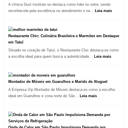
Paulo
A clínica Dust Institute se destaca como líder no setor, sendo
Inicia
:
reconhecida pela excelência no atendimento e na…
Leia mais
2025
Tratamen
com
de
Crescimento
Feridas
Recorde
em
Restaurante Chic: Culinária Brasileira e Marmitex em Destaque
de
São
em Tatuí
9,9%
Paulo
Situado no coração de Tatuí, o Restaurante Chic destaca-se como
com
:
a escolha ideal para quem busca a autenticidade…
Leia mais
Lasertera
Restauran
Chic:
Culinária
Brasileira
Montador de Móveis em Guarulhos e Marido de Aluguel
e
A Empresa Vip Montador de Móveis destaca-se como a escolha
Marmitex
:
ideal em Guarulhos e zona norte de São…
Leia mais
em
Montador
Destaque
de
em
Móveis
Tatuí
em
Guarulhos
Onda de Calor em São Paulo Impulsiona Demanda por