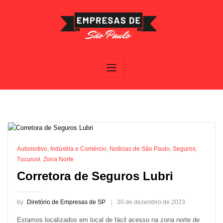
Skip
to
content
Automotivo
,
Indústria e Comércio
,
Notícias de São Paulo
,
Seguros
,
Tucuruvi
,
Zona Norte
Corretora de Seguros Lubri
by
Diretório de Empresas de SP
30 de dezembro de 2023
Estamos localizados em local de fácil acesso na zona norte de