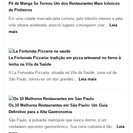
Pé de Manga Se Tornou Um dos Restaurantes Mais Icônicos
de Pinheiros
Em uma cidade marcada pela correria, pelo trânsito intenso e pela
vida urbana acelerada, poucos lugares conseguem criar…
Leia
:
mais
Pé
de
Manga
Se
La Fortunata Pizzaria: tradição em pizza artesanal no forno à
Tornou
lenha na Vila da Saúde
Um
A La Fortunata Pizzaria, situada na Vila da Saúde, zona sul de
dos
:
São Paulo, tornou-se um dos grandes…
Leia mais
Restaurantes
La
Mais
Fortunata
Icônicos
Pizzaria:
de
tradição
Os 10 Melhores Restaurantes em São Paulo: Um Guia
Pinheiros
em
Definitivo para a Alta Gastronomia
pizza
São Paulo, a pulsante metrópole que nunca dorme, é um
artesanal
verdadeiro epicentro gastronômico. Sua cena culinária é tão…
Leia
no
: