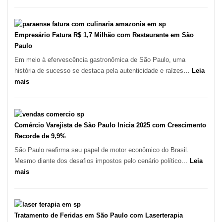
São
Paulo
Registra
Mais
Empresário Fatura R$ 1,7 Milhão com Restaurante em São
de
Paulo
513
Em meio à efervescência gastronômica de São Paulo, uma
Mil
história de sucesso se destaca pela autenticidade e raízes…
Leia
Novas
:
mais
Empresas
Empresário
em
Fatura
12
R$
Meses,
1,7
Comércio Varejista de São Paulo Inicia 2025 com Crescimento
Segundo
Milhão
Recorde de 9,9%
Fundação
com
São Paulo reafirma seu papel de motor econômico do Brasil.
Seade
Restaurante
Mesmo diante dos desafios impostos pelo cenário político…
Leia
em
:
mais
São
Comércio
Paulo
Varejista
de
São
Tratamento de Feridas em São Paulo com Laserterapia