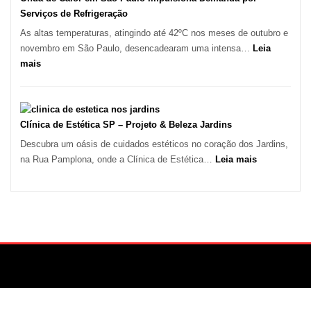
e
Serviços de Refrigeração
Marido
As altas temperaturas, atingindo até 42ºC nos meses de outubro e
de
novembro em São Paulo, desencadearam uma intensa…
Leia
Aluguel
:
mais
Onda
de
Calor
em
Clínica de Estética SP – Projeto & Beleza Jardins
São
Descubra um oásis de cuidados estéticos no coração dos Jardins,
Paulo
:
na Rua Pamplona, onde a Clínica de Estética…
Leia mais
Impulsiona
Clínica
Demanda
de
por
Estética
Serviços
SP
de
–
Refrigeração
Projeto
&
Beleza
Jardins