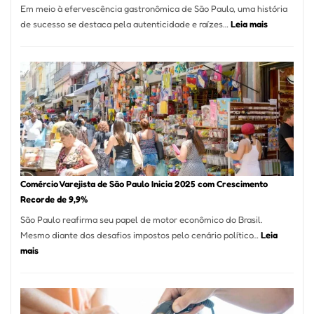
Em meio à efervescência gastronômica de São Paulo, uma história
Mese
:
de sucesso se destaca pela autenticidade e raízes…
Leia mais
Segu
Empresário
Fund
Fatura
Sead
R$
1,7
Milhão
com
Restaurant
em
São
Paulo
Comércio Varejista de São Paulo Inicia 2025 com Crescimento
Recorde de 9,9%
São Paulo reafirma seu papel de motor econômico do Brasil.
Mesmo diante dos desafios impostos pelo cenário político…
Leia
:
mais
Comércio
Varejista
de
São