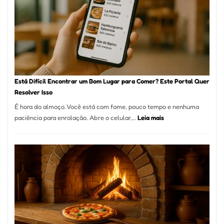
encontrar
e
como
reservar
em
São
Paulo
Está Difícil Encontrar um Bom Lugar para Comer? Este Portal Quer
Resolver Isso
É hora do almoço. Você está com fome, pouco tempo e nenhuma
:
paciência para enrolação. Abre o celular,…
Leia mais
Está
Difícil
Encontrar
um
Bom
Lugar
para
Comer?
Este