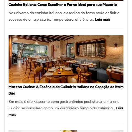
Portal
Cozinha Italiana: Como Escolher o Forno Ideal para sua Pizzaria
Quer
No universo da cozinha italiana, a escolha do forno pode definir o
Resolver
:
sucesso de uma pizzaria. Temperatura, eficiência…
Leia mais
Isso
Cozinha
Italiana:
Como
Escolher
o
Forno
Ideal
para
sua
Pizzaria
Marena Cucina: A Essência da Culinária Italiana no Coração do Itaim
Bibi
Em meio à efervescente cena gastronômica paulistana, o Marena
Cucina se consolida como um verdadeiro templo da culinária…
Leia
:
mais
Marena
Cucina: