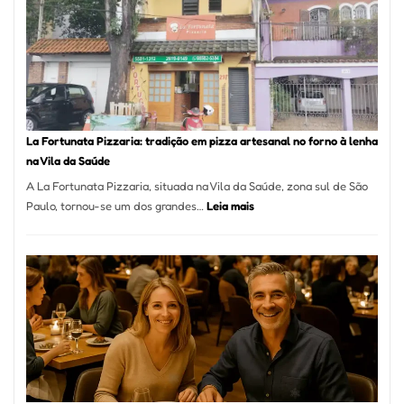
Se
Torno
Um
dos
Resta
Mais
Icôni
La Fortunata Pizzaria: tradição em pizza artesanal no forno à lenha
de
na Vila da Saúde
Pinhe
A La Fortunata Pizzaria, situada na Vila da Saúde, zona sul de São
:
Paulo, tornou-se um dos grandes…
Leia mais
La
Fortunata
Pizzaria:
tradição
em
pizza
artesanal
no
forno
à