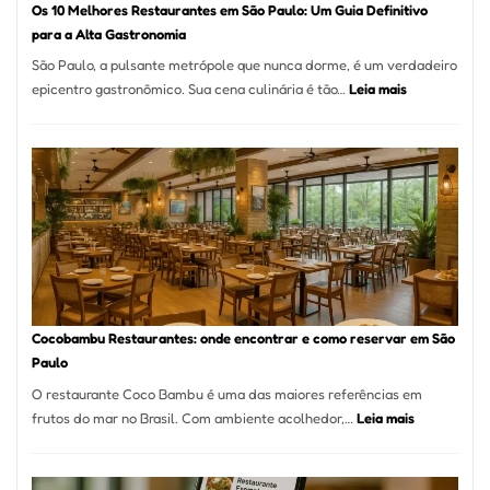
Os 10 Melhores Restaurantes em São Paulo: Um Guia Definitivo
lenha
para a Alta Gastronomia
na
São Paulo, a pulsante metrópole que nunca dorme, é um verdadeiro
Vila
:
epicentro gastronômico. Sua cena culinária é tão…
Leia mais
da
Os
Saúde
10
Melhores
Restaurante
em
São
Paulo:
Um
Guia
Definitivo
Cocobambu Restaurantes: onde encontrar e como reservar em São
para
Paulo
a
O restaurante Coco Bambu é uma das maiores referências em
Alta
:
frutos do mar no Brasil. Com ambiente acolhedor,…
Leia mais
Gastronomia
Cocobambu
Restaurante
onde