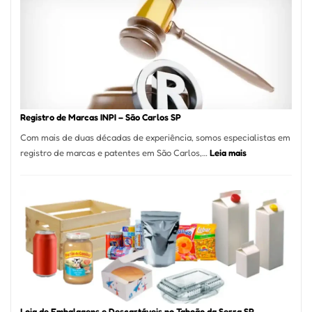
A
Essência
da
Culinária
Italiana
no
Coração
do
Registro de Marcas INPI – São Carlos SP
Itaim
Com mais de duas décadas de experiência, somos especialistas em
Bibi
:
registro de marcas e patentes em São Carlos,…
Leia mais
Registro
de
Marcas
INPI
–
São
Carlos
SP
Loja de Embalagens e Descartáveis no Taboão da Serra SP