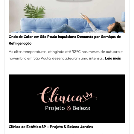
Guarulhos
e
Marido
de
Aluguel
Onda de Calor em São Paulo Impulsiona Demanda por Serviços de
Refrigeração
As altas temperaturas, atingindo até 42ºC nos meses de outubro e
:
novembro em São Paulo, desencadearam uma intensa…
Leia mais
Onda
de
Calor
em
São
Paulo
Impulsi
Deman
por
Serviço
Clínica de Estética SP – Projeto & Beleza Jardins
de