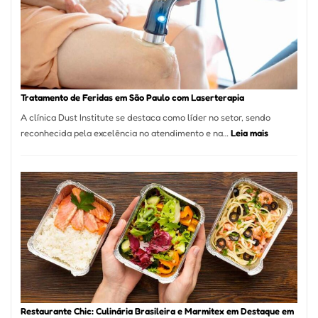
Paulo
Inicia
2025
com
Crescimento
Recorde
Tratamento de Feridas em São Paulo com Laserterapia
de
A clínica Dust Institute se destaca como líder no setor, sendo
9,9%
:
reconhecida pela excelência no atendimento e na…
Leia mais
Tratamento
de
Feridas
em
São
Paulo
com
Laserterapi
Restaurante Chic: Culinária Brasileira e Marmitex em Destaque em