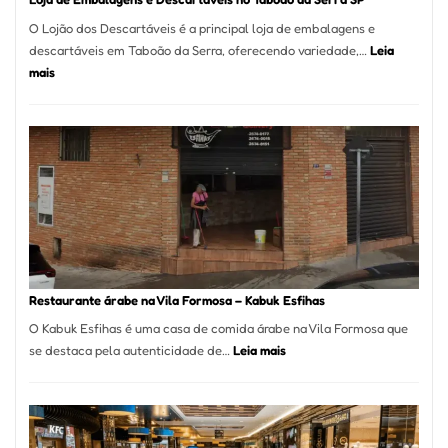
O Lojão dos Descartáveis é a principal loja de embalagens e
descartáveis em Taboão da Serra, oferecendo variedade,…
Leia
:
mais
Loja
de
Embalagens
e
Descartáveis
no
Taboão
da
Serra
SP
Restaurante árabe na Vila Formosa – Kabuk Esfihas
O Kabuk Esfihas é uma casa de comida árabe na Vila Formosa que
:
se destaca pela autenticidade de…
Leia mais
Restaurante
árabe
na
Vila