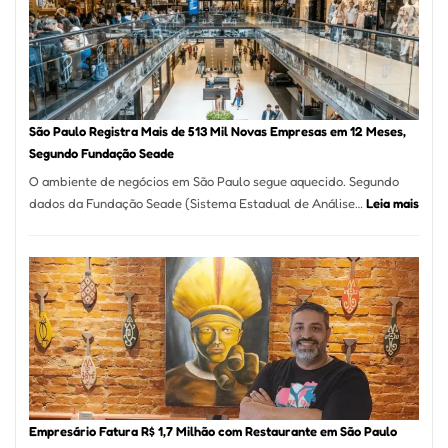
Formosa
–
Kabuk
Esfihas
São Paulo Registra Mais de 513 Mil Novas Empresas em 12 Meses,
Segundo Fundação Seade
O ambiente de negócios em São Paulo segue aquecido. Segundo
:
dados da Fundação Seade (Sistema Estadual de Análise…
Leia mais
São
Paul
Regi
Mais
de
513
Mil
Nova
Empr
em
Empresário Fatura R$ 1,7 Milhão com Restaurante em São Paulo
12