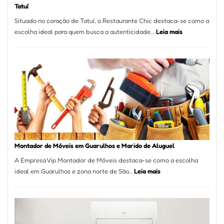
Tatuí
Situado no coração de Tatuí, o Restaurante Chic destaca-se como a
:
escolha ideal para quem busca a autenticidade…
Leia mais
Restaurante
Chic:
Culinária
Brasileira
e
Marmitex
em
Destaque
em
Tatuí
Montador de Móveis em Guarulhos e Marido de Aluguel
A Empresa Vip Montador de Móveis destaca-se como a escolha
:
ideal em Guarulhos e zona norte de São…
Leia mais
Montador
de
Móveis
em