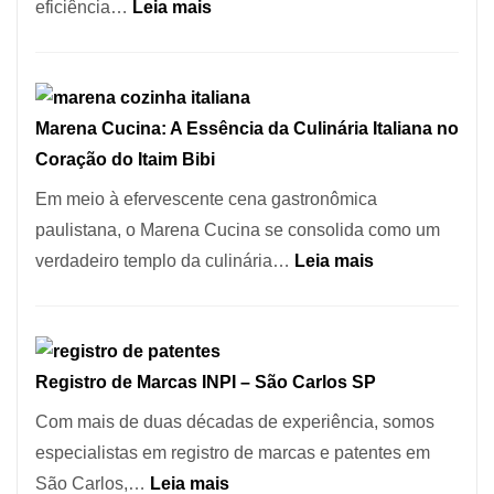
Este
:
eficiência…
Leia mais
Portal
Cozinha
Quer
Italiana:
Resolver
Como
Isso
Marena Cucina: A Essência da Culinária Italiana no
Escolher
Coração do Itaim Bibi
o
Forno
Em meio à efervescente cena gastronômica
Ideal
paulistana, o Marena Cucina se consolida como um
para
:
verdadeiro templo da culinária…
Leia mais
sua
Marena
Pizzaria
Cucina:
A
Registro de Marcas INPI – São Carlos SP
Essência
da
Com mais de duas décadas de experiência, somos
Culinária
especialistas em registro de marcas e patentes em
Italiana
:
São Carlos,…
Leia mais