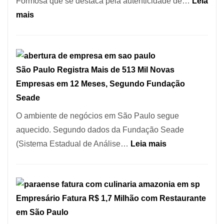
Formosa que se destaca pela autenticidade de…
Leia
Serra
:
mais
SP
Restaurante
árabe
na
São Paulo Registra Mais de 513 Mil Novas
Vila
Empresas em 12 Meses, Segundo Fundação
Formosa
Seade
–
Kabuk
O ambiente de negócios em São Paulo segue
Esfihas
aquecido. Segundo dados da Fundação Seade
:
(Sistema Estadual de Análise…
Leia mais
São
Paulo
Registra
Empresário Fatura R$ 1,7 Milhão com Restaurante
Mais
em São Paulo
de