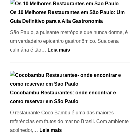
de
Pizzaria:
Pinheiros
Os 10 Melhores Restaurantes em São Paulo: Um
tradição
Guia Definitivo para a Alta Gastronomia
em
pizza
São Paulo, a pulsante metrópole que nunca dorme, é
artesanal
um verdadeiro epicentro gastronômico. Sua cena
no
:
culinária é tão…
Leia mais
forno
Os
à
10
lenha
Melhores
na
Restaurantes
Vila
Cocobambu Restaurantes: onde encontrar e
em
da
como reservar em São Paulo
São
Saúde
Paulo:
O restaurante Coco Bambu é uma das maiores
Um
referências em frutos do mar no Brasil. Com ambiente
Guia
:
acolhedor,…
Leia mais
Definitivo
Cocobambu