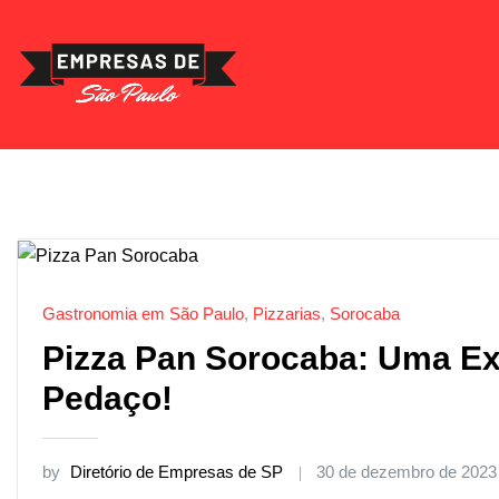
Skip
to
content
Gastronomia em São Paulo
,
Pizzarias
,
Sorocaba
Pizza Pan Sorocaba: Uma Ex
Pedaço!
by
Diretório de Empresas de SP
30 de dezembro de 2023