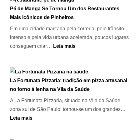
Pé de Manga Se Tornou Um dos Restaurantes
Mais Icônicos de Pinheiros
Em uma cidade marcada pela correria, pelo trânsito
intenso e pela vida urbana acelerada, poucos lugares
:
conseguem criar…
Leia mais
Pé
de
Manga
La Fortunata Pizzaria: tradição em pizza artesanal
Se
no forno à lenha na Vila da Saúde
Tornou
Um
A La Fortunata Pizzaria, situada na Vila da Saúde,
dos
zona sul de São Paulo, tornou-se um dos grandes…
Restaurantes
:
Leia mais
Mais
La
Icônicos
Fortunata