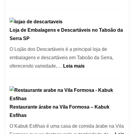
no
Registro
Coração
de
do
Marcas
Itaim
Loja de Embalagens e Descartáveis no Taboão da
INPI
Bibi
Serra SP
–
São
O Lojão dos Descartáveis é a principal loja de
Carlos
embalagens e descartáveis em Taboão da Serra,
SP
:
oferecendo variedade,…
Leia mais
Loja
de
Embalagens
e
Restaurante árabe na Vila Formosa – Kabuk
Descartáveis
Esfihas
no
Taboão
O Kabuk Esfihas é uma casa de comida árabe na Vila
da