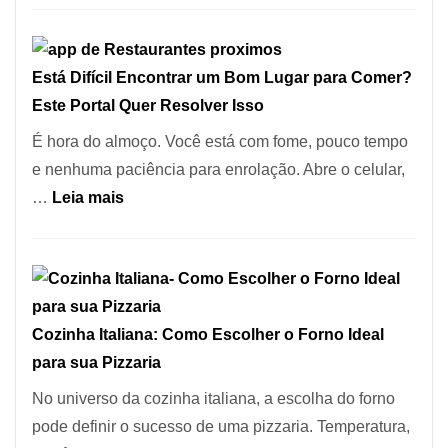
para
Restaurantes:
a
onde
Alta
Está Difícil Encontrar um Bom Lugar para Comer?
encontrar
Gastronomia
Este Portal Quer Resolver Isso
e
como
É hora do almoço. Você está com fome, pouco tempo
reservar
e nenhuma paciência para enrolação. Abre o celular,
em
:
…
Leia mais
São
Está
Paulo
Difícil
Encontrar
um
Cozinha Italiana: Como Escolher o Forno Ideal
Bom
para sua Pizzaria
Lugar
para
No universo da cozinha italiana, a escolha do forno
Comer?
pode definir o sucesso de uma pizzaria. Temperatura,