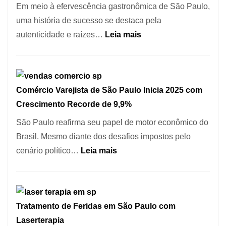
513
Em meio à efervescência gastronômica de São Paulo,
Mil
uma história de sucesso se destaca pela
Novas
:
autenticidade e raízes…
Leia mais
Empresas
Empresário
em
Fatura
12
R$
Meses,
Comércio Varejista de São Paulo Inicia 2025 com
1,7
Segundo
Crescimento Recorde de 9,9%
Milhão
Fundação
com
São Paulo reafirma seu papel de motor econômico do
Seade
Restaurante
Brasil. Mesmo diante dos desafios impostos pelo
em
:
cenário político…
Leia mais
São
Comércio
Paulo
Varejista
de
Tratamento de Feridas em São Paulo com
São
Laserterapia
Paulo