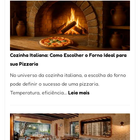
Encontrar
um
Bom
Lugar
para
Comer?
Cozinha Italiana: Como Escolher o Forno Ideal para
Este
sua Pizzaria
Portal
No universo da cozinha italiana, a escolha do forno
Quer
pode definir o sucesso de uma pizzaria.
Resolver
:
Temperatura, eficiência…
Leia mais
Isso
Cozinha
Italiana:
Como
Escolher
o