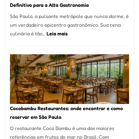
Definitivo para a Alta Gastronomia
à
São Paulo, a pulsante metrópole que nunca dorme, é
lenha
um verdadeiro epicentro gastronômico. Sua cena
na
:
culinária é tão…
Leia mais
Vila
Os
da
10
Saúde
Melhores
Restaurantes
em
São
Paulo:
Um
Cocobambu Restaurantes: onde encontrar e como
Guia
reservar em São Paulo
Definitivo
O restaurante Coco Bambu é uma das maiores
para
referências em frutos do mar no Brasil. Com
a