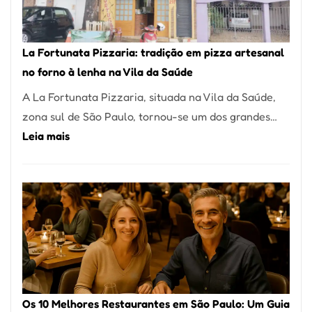
Um
dos
Restaurantes
La Fortunata Pizzaria: tradição em pizza artesanal
Mais
no forno à lenha na Vila da Saúde
Icônicos
A La Fortunata Pizzaria, situada na Vila da Saúde,
de
zona sul de São Paulo, tornou-se um dos grandes…
Pinheiros
:
Leia mais
La
Fortunata
Pizzaria:
tradição
em
pizza
artesanal
no
Os 10 Melhores Restaurantes em São Paulo: Um Guia
forno