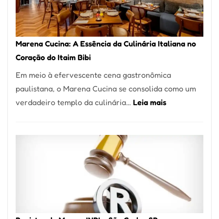
Forno
Ideal
para
Marena Cucina: A Essência da Culinária Italiana no
sua
Coração do Itaim Bibi
Pizzaria
Em meio à efervescente cena gastronômica
paulistana, o Marena Cucina se consolida como um
:
verdadeiro templo da culinária…
Leia mais
Marena
Cucina:
A
Essência
da
Culinária
Italiana
no