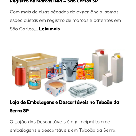
Registro de Marcas INPI – São Carlos SP
Coração
Com mais de duas décadas de experiência, somos
do
especialistas em registro de marcas e patentes em
Itaim
:
São Carlos,…
Leia mais
Bibi
Registro
de
Marcas
INPI
–
São
Carlos
SP
Loja de Embalagens e Descartáveis no Taboão da
Serra SP
O Lojão dos Descartáveis é a principal loja de
embalagens e descartáveis em Taboão da Serra,