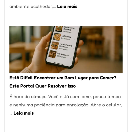
:
ambiente acolhedor,…
Leia mais
Alta
Cocobambu
Gastronomia
Restaurantes:
onde
encontrar
e
como
reservar
em
Está Difícil Encontrar um Bom Lugar para Comer?
São
Este Portal Quer Resolver Isso
Paulo
É hora do almoço. Você está com fome, pouco tempo
e nenhuma paciência para enrolação. Abre o celular,
:
…
Leia mais
Está
Difícil