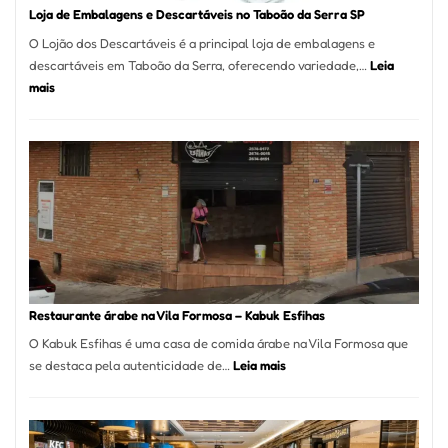
Loja de Embalagens e Descartáveis no Taboão da Serra SP
O Lojão dos Descartáveis é a principal loja de embalagens e
descartáveis em Taboão da Serra, oferecendo variedade,…
Leia
:
mais
Loja
de
Embalagens
e
Descartáveis
no
Taboão
da
Serra
SP
Restaurante árabe na Vila Formosa – Kabuk Esfihas
O Kabuk Esfihas é uma casa de comida árabe na Vila Formosa que
:
se destaca pela autenticidade de…
Leia mais
Restaurante
árabe
na