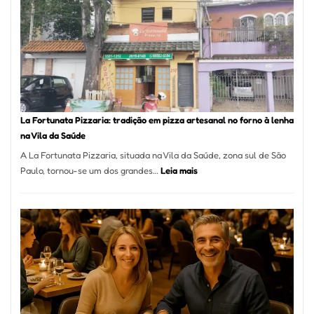
Mang
Se
Torno
Um
dos
Resta
Mais
Icôni
La Fortunata Pizzaria: tradição em pizza artesanal no forno à lenha
de
na Vila da Saúde
Pinhe
A La Fortunata Pizzaria, situada na Vila da Saúde, zona sul de São
:
Paulo, tornou-se um dos grandes…
Leia mais
La
Fortunata
Pizzaria:
tradição
em
pizza
artesanal
no
forno