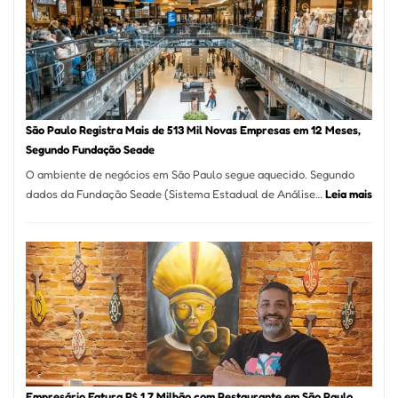
Vila
Formosa
–
Kabuk
Esfihas
São Paulo Registra Mais de 513 Mil Novas Empresas em 12 Meses,
Segundo Fundação Seade
O ambiente de negócios em São Paulo segue aquecido. Segundo
:
dados da Fundação Seade (Sistema Estadual de Análise…
Leia mais
São
Paul
Regi
Mais
de
513
Mil
Nova
Empr
em
Empresário Fatura R$ 1,7 Milhão com Restaurante em São Paulo