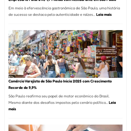
12
Em meio à efervescência gastronômica de São Paulo, uma história
Mese
:
de sucesso se destaca pela autenticidade e raízes…
Leia mais
Segu
Empresário
Fund
Fatura
Sead
R$
1,7
Milhão
com
Restaurant
em
São
Paulo
Comércio Varejista de São Paulo Inicia 2025 com Crescimento
Recorde de 9,9%
São Paulo reafirma seu papel de motor econômico do Brasil.
Mesmo diante dos desafios impostos pelo cenário político…
Leia
:
mais
Comércio
Varejista
de