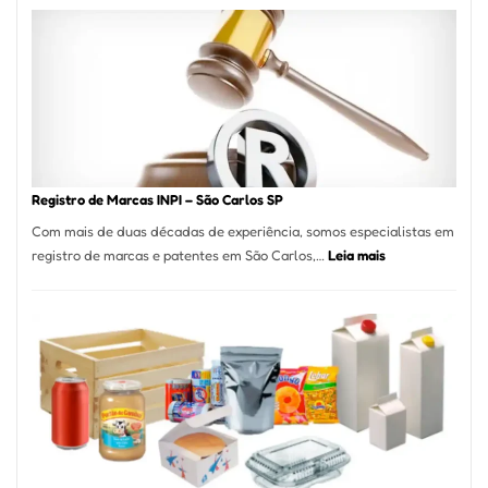
A
Essência
da
Culinária
Italiana
no
Coração
do
Registro de Marcas INPI – São Carlos SP
Itaim
Com mais de duas décadas de experiência, somos especialistas em
Bibi
:
registro de marcas e patentes em São Carlos,…
Leia mais
Registro
de
Marcas
INPI
–
São
Carlos
SP