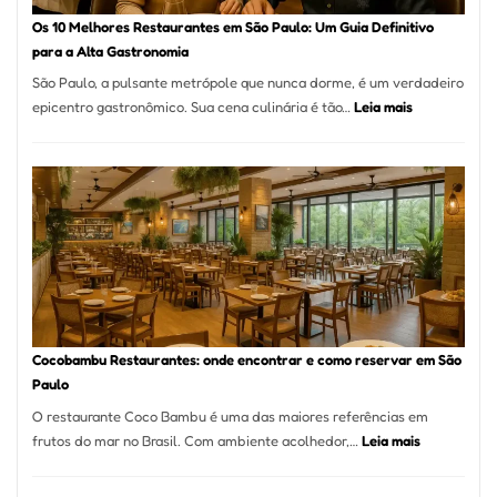
à
Os 10 Melhores Restaurantes em São Paulo: Um Guia Definitivo
lenha
para a Alta Gastronomia
na
São Paulo, a pulsante metrópole que nunca dorme, é um verdadeiro
Vila
:
epicentro gastronômico. Sua cena culinária é tão…
Leia mais
da
Os
Saúde
10
Melhores
Restaurante
em
São
Paulo:
Um
Guia
Definitivo
Cocobambu Restaurantes: onde encontrar e como reservar em São
para
Paulo
a
O restaurante Coco Bambu é uma das maiores referências em
Alta
:
frutos do mar no Brasil. Com ambiente acolhedor,…
Leia mais
Gastronomia
Cocobambu
Restaurante