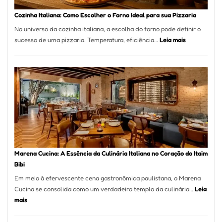
Portal
Cozinha Italiana: Como Escolher o Forno Ideal para sua Pizzaria
Quer
No universo da cozinha italiana, a escolha do forno pode definir o
Resolver
:
sucesso de uma pizzaria. Temperatura, eficiência…
Leia mais
Isso
Cozinha
Italiana:
Como
Escolher
o
Forno
Ideal
para
sua
Pizzaria
Marena Cucina: A Essência da Culinária Italiana no Coração do Itaim
Bibi
Em meio à efervescente cena gastronômica paulistana, o Marena
Cucina se consolida como um verdadeiro templo da culinária…
Leia
:
mais
Marena
Cucina: