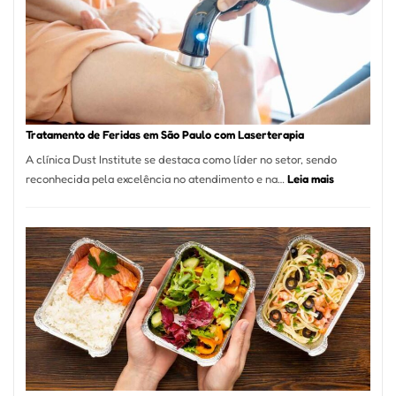
São
Paulo
Inicia
2025
com
Crescimento
Recorde
Tratamento de Feridas em São Paulo com Laserterapia
de
A clínica Dust Institute se destaca como líder no setor, sendo
9,9%
:
reconhecida pela excelência no atendimento e na…
Leia mais
Tratamento
de
Feridas
em
São
Paulo
com
Laserterapi