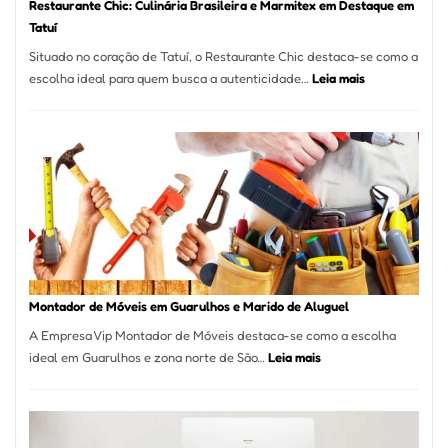
Restaurante Chic: Culinária Brasileira e Marmitex em Destaque em
Tatuí
Situado no coração de Tatuí, o Restaurante Chic destaca-se como a
:
escolha ideal para quem busca a autenticidade…
Leia mais
Restaurante
Chic:
Culinária
Brasileira
e
Marmitex
em
Destaque
em
Tatuí
Montador de Móveis em Guarulhos e Marido de Aluguel
A Empresa Vip Montador de Móveis destaca-se como a escolha
:
ideal em Guarulhos e zona norte de São…
Leia mais
Montador
de
Móveis
em