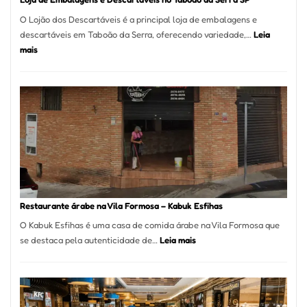
O Lojão dos Descartáveis é a principal loja de embalagens e
descartáveis em Taboão da Serra, oferecendo variedade,…
Leia
:
mais
Loja
de
Embalagens
e
Descartáveis
no
Taboão
da
Serra
SP
Restaurante árabe na Vila Formosa – Kabuk Esfihas
O Kabuk Esfihas é uma casa de comida árabe na Vila Formosa que
:
se destaca pela autenticidade de…
Leia mais
Restaurante
árabe
na
Vila