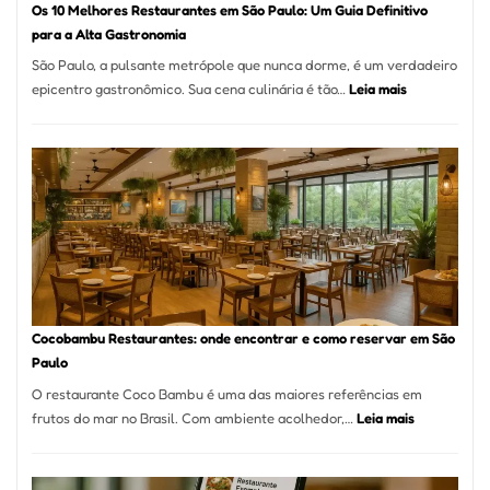
Os 10 Melhores Restaurantes em São Paulo: Um Guia Definitivo
lenha
para a Alta Gastronomia
na
São Paulo, a pulsante metrópole que nunca dorme, é um verdadeiro
Vila
:
epicentro gastronômico. Sua cena culinária é tão…
Leia mais
da
Os
Saúde
10
Melhores
Restaurante
em
São
Paulo:
Um
Guia
Definitivo
Cocobambu Restaurantes: onde encontrar e como reservar em São
para
Paulo
a
O restaurante Coco Bambu é uma das maiores referências em
Alta
:
frutos do mar no Brasil. Com ambiente acolhedor,…
Leia mais
Gastronomia
Cocobambu
Restaurante
onde