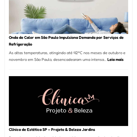
Guarulhos
e
Marido
de
Aluguel
Onda de Calor em São Paulo Impulsiona Demanda por Serviços de
Refrigeração
As altas temperaturas, atingindo até 42ºC nos meses de outubro e
:
novembro em São Paulo, desencadearam uma intensa…
Leia mais
Onda
de
Calor
em
São
Paulo
Impulsi
Deman
por
Serviço
Clínica de Estética SP – Projeto & Beleza Jardins
de