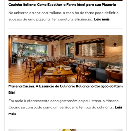
Portal
Cozinha Italiana: Como Escolher o Forno Ideal para sua Pizzaria
Quer
No universo da cozinha italiana, a escolha do forno pode definir o
Resolver
:
sucesso de uma pizzaria. Temperatura, eficiência…
Leia mais
Isso
Cozinha
Italiana:
Como
Escolher
o
Forno
Ideal
para
sua
Pizzaria
Marena Cucina: A Essência da Culinária Italiana no Coração do Itaim
Bibi
Em meio à efervescente cena gastronômica paulistana, o Marena
Cucina se consolida como um verdadeiro templo da culinária…
Leia
:
mais
Marena
Cucina: