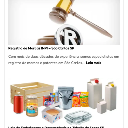
A
Essência
da
Culinária
Italiana
no
Coração
do
Registro de Marcas INPI – São Carlos SP
Itaim
Com mais de duas décadas de experiência, somos especialistas em
Bibi
:
registro de marcas e patentes em São Carlos,…
Leia mais
Registro
de
Marcas
INPI
–
São
Carlos
SP
Loja de Embalagens e Descartáveis no Taboão da Serra SP