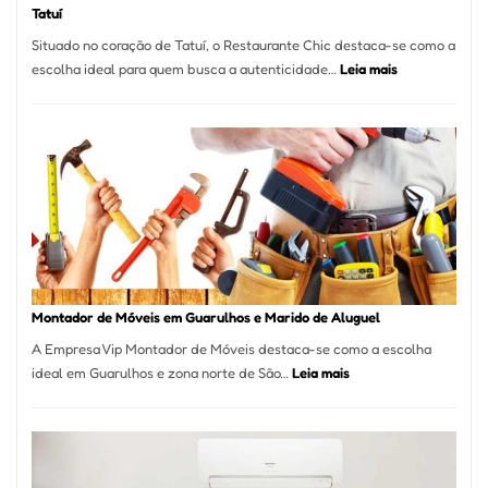
Tatuí
Situado no coração de Tatuí, o Restaurante Chic destaca-se como a
:
escolha ideal para quem busca a autenticidade…
Leia mais
Restaurante
Chic:
Culinária
Brasileira
e
Marmitex
em
Destaque
em
Tatuí
Montador de Móveis em Guarulhos e Marido de Aluguel
A Empresa Vip Montador de Móveis destaca-se como a escolha
:
ideal em Guarulhos e zona norte de São…
Leia mais
Montador
de
Móveis
em