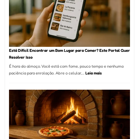
encontrar
e
como
reservar
em
São
Paulo
Está Difícil Encontrar um Bom Lugar para Comer? Este Portal Quer
Resolver Isso
É hora do almoço. Você está com fome, pouco tempo e nenhuma
:
paciência para enrolação. Abre o celular,…
Leia mais
Está
Difícil
Encontrar
um
Bom
Lugar
para
Comer?
Este