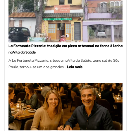
Se
Torno
Um
dos
Resta
Mais
Icôni
La Fortunata Pizzaria: tradição em pizza artesanal no forno à lenha
de
na Vila da Saúde
Pinhe
A La Fortunata Pizzaria, situada na Vila da Saúde, zona sul de São
:
Paulo, tornou-se um dos grandes…
Leia mais
La
Fortunata
Pizzaria:
tradição
em
pizza
artesanal
no
forno
à