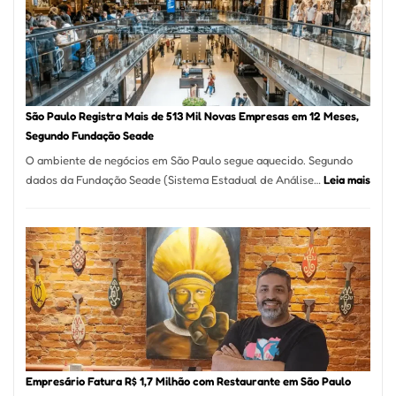
Formosa
–
Kabuk
Esfihas
São Paulo Registra Mais de 513 Mil Novas Empresas em 12 Meses,
Segundo Fundação Seade
O ambiente de negócios em São Paulo segue aquecido. Segundo
:
dados da Fundação Seade (Sistema Estadual de Análise…
Leia mais
São
Paul
Regi
Mais
de
513
Mil
Nova
Empr
em
Empresário Fatura R$ 1,7 Milhão com Restaurante em São Paulo
12