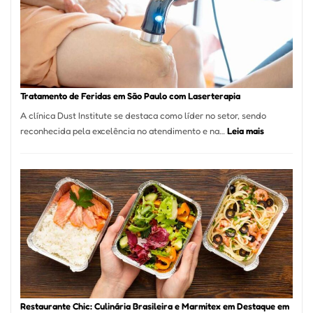
Paulo
Inicia
2025
com
Crescimento
Recorde
Tratamento de Feridas em São Paulo com Laserterapia
de
A clínica Dust Institute se destaca como líder no setor, sendo
9,9%
:
reconhecida pela excelência no atendimento e na…
Leia mais
Tratamento
de
Feridas
em
São
Paulo
com
Laserterapi
Restaurante Chic: Culinária Brasileira e Marmitex em Destaque em