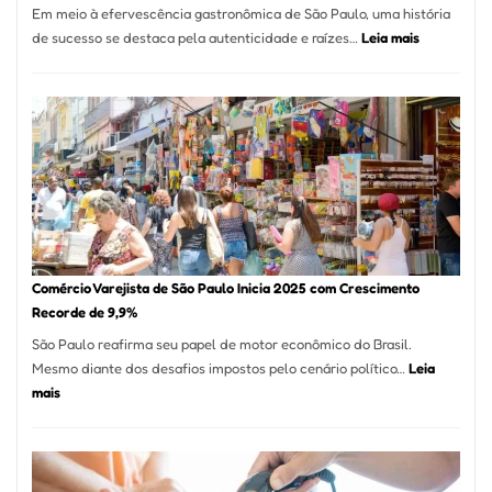
Em meio à efervescência gastronômica de São Paulo, uma história
Mese
:
de sucesso se destaca pela autenticidade e raízes…
Leia mais
Segu
Empresário
Fund
Fatura
Sead
R$
1,7
Milhão
com
Restaurant
em
São
Paulo
Comércio Varejista de São Paulo Inicia 2025 com Crescimento
Recorde de 9,9%
São Paulo reafirma seu papel de motor econômico do Brasil.
Mesmo diante dos desafios impostos pelo cenário político…
Leia
:
mais
Comércio
Varejista
de
São