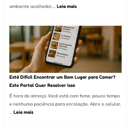
:
ambiente acolhedor,…
Leia mais
Alta
Cocobambu
Gastronomia
Restaurantes:
onde
encontrar
e
como
reservar
em
Está Difícil Encontrar um Bom Lugar para Comer?
São
Este Portal Quer Resolver Isso
Paulo
É hora do almoço. Você está com fome, pouco tempo
e nenhuma paciência para enrolação. Abre o celular,
:
…
Leia mais
Está
Difícil