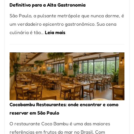
Definitivo para a Alta Gastronomia
à
São Paulo, a pulsante metrópole que nunca dorme, é
lenha
um verdadeiro epicentro gastronômico. Sua cena
na
:
culinária é tão…
Leia mais
Vila
Os
da
10
Saúde
Melhores
Restaurantes
em
São
Paulo:
Um
Cocobambu Restaurantes: onde encontrar e como
Guia
reservar em São Paulo
Definitivo
O restaurante Coco Bambu é uma das maiores
para
referências em frutos do mar no Brasil. Com
a