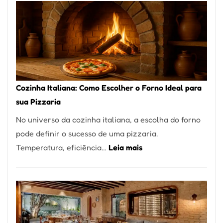
Encontrar
um
Bom
Lugar
para
Comer?
Cozinha Italiana: Como Escolher o Forno Ideal para
Este
sua Pizzaria
Portal
No universo da cozinha italiana, a escolha do forno
Quer
pode definir o sucesso de uma pizzaria.
Resolver
:
Temperatura, eficiência…
Leia mais
Isso
Cozinha
Italiana:
Como
Escolher
o