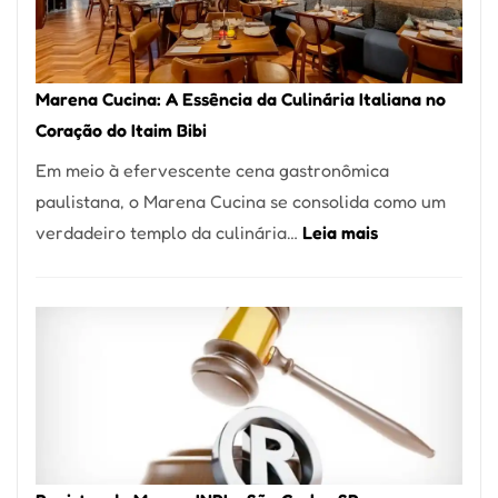
Forno
Ideal
para
Marena Cucina: A Essência da Culinária Italiana no
sua
Coração do Itaim Bibi
Pizzaria
Em meio à efervescente cena gastronômica
paulistana, o Marena Cucina se consolida como um
:
verdadeiro templo da culinária…
Leia mais
Marena
Cucina:
A
Essência
da
Culinária
Italiana
no