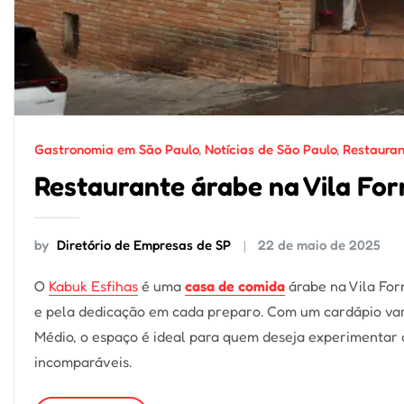
Gastronomia em São Paulo
,
Notícias de São Paulo
,
Restauran
Restaurante árabe na Vila Fo
by
Diretório de Empresas de SP
22 de maio de 2025
O
Kabuk Esfihas
é uma
casa de comida
árabe na Vila For
e pela dedicação em cada preparo. Com um cardápio vari
Médio, o espaço é ideal para quem deseja experimentar
incomparáveis.