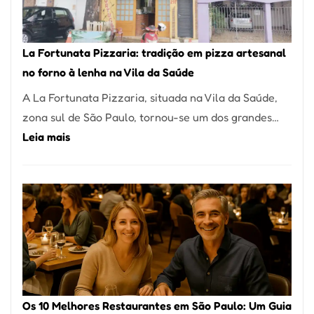
Um
dos
Restaurantes
La Fortunata Pizzaria: tradição em pizza artesanal
Mais
no forno à lenha na Vila da Saúde
Icônicos
A La Fortunata Pizzaria, situada na Vila da Saúde,
de
zona sul de São Paulo, tornou-se um dos grandes…
Pinheiros
:
Leia mais
La
Fortunata
Pizzaria:
tradição
em
pizza
artesanal
no
Os 10 Melhores Restaurantes em São Paulo: Um Guia
forno