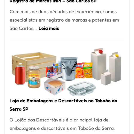
Registro de Marcas INPI – São Carlos SP
Coração
Com mais de duas décadas de experiência, somos
do
especialistas em registro de marcas e patentes em
Itaim
:
São Carlos,…
Leia mais
Bibi
Registro
de
Marcas
INPI
–
São
Carlos
SP
Loja de Embalagens e Descartáveis no Taboão da
Serra SP
O Lojão dos Descartáveis é a principal loja de
embalagens e descartáveis em Taboão da Serra,