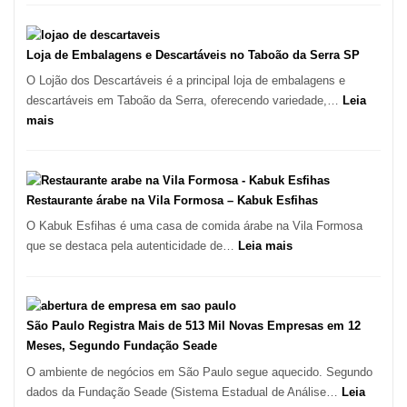
no
de
Coração
Marcas
do
INPI
Loja de Embalagens e Descartáveis no Taboão da Serra SP
Itaim
–
O Lojão dos Descartáveis é a principal loja de embalagens e
Bibi
São
descartáveis em Taboão da Serra, oferecendo variedade,…
Leia
Carlos
:
mais
SP
Loja
de
Embalagens
e
Restaurante árabe na Vila Formosa – Kabuk Esfihas
Descartáveis
O Kabuk Esfihas é uma casa de comida árabe na Vila Formosa
no
:
que se destaca pela autenticidade de…
Leia mais
Taboão
Restaurante
da
árabe
Serra
na
SP
Vila
São Paulo Registra Mais de 513 Mil Novas Empresas em 12
Formosa
Meses, Segundo Fundação Seade
–
O ambiente de negócios em São Paulo segue aquecido. Segundo
Kabuk
dados da Fundação Seade (Sistema Estadual de Análise…
Leia
Esfihas