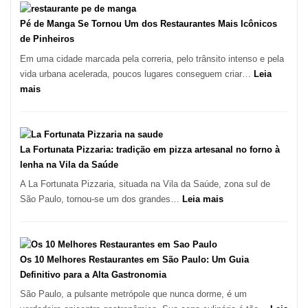
Pé de Manga Se Tornou Um dos Restaurantes Mais Icônicos
de Pinheiros
Em uma cidade marcada pela correria, pelo trânsito intenso e pela
vida urbana acelerada, poucos lugares conseguem criar…
Leia
:
mais
Pé
de
Manga
Se
La Fortunata Pizzaria: tradição em pizza artesanal no forno à
Tornou
lenha na Vila da Saúde
Um
A La Fortunata Pizzaria, situada na Vila da Saúde, zona sul de
dos
:
São Paulo, tornou-se um dos grandes…
Leia mais
Restaurantes
La
Mais
Fortunata
Icônicos
Pizzaria:
de
tradição
Os 10 Melhores Restaurantes em São Paulo: Um Guia
Pinheiros
em
Definitivo para a Alta Gastronomia
pizza
São Paulo, a pulsante metrópole que nunca dorme, é um
artesanal