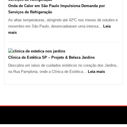
Guarulhos
Onda de Calor em São Paulo Impulsiona Demanda por
e
Serviços de Refrigeração
Marido
As altas temperaturas, atingindo até 42ºC nos meses de outubro e
de
novembro em São Paulo, desencadearam uma intensa…
Leia
Aluguel
:
mais
Onda
de
Calor
em
Clínica de Estética SP – Projeto & Beleza Jardins
São
Descubra um oásis de cuidados estéticos no coração dos Jardins,
Paulo
:
na Rua Pamplona, onde a Clínica de Estética…
Leia mais
Impulsiona
Clínica
Demanda
de
por
Estética
Serviços
SP
de
–
Refrigeração
Projeto
&
Beleza