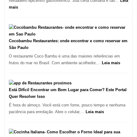
verdadeiro epicentro gastronômico. Sua cena culinária é tão…
Leia
no
:
mais
forno
Os
à
10
lenha
Melhores
na
Restaurantes
Vila
em
Cocobambu Restaurantes: onde encontrar e como reservar em
da
São
São Paulo
Saúde
Paulo:
O restaurante Coco Bambu é uma das maiores referências em
Um
:
frutos do mar no Brasil. Com ambiente acolhedor,…
Leia mais
Guia
Cocoba
Definitivo
Restaura
para
onde
a
encontra
Está Difícil Encontrar um Bom Lugar para Comer? Este Portal
Alta
e
Quer Resolver Isso
Gastronomia
como
É hora do almoço. Você está com fome, pouco tempo e nenhuma
reservar
:
paciência para enrolação. Abre o celular,…
Leia mais
em
Está
São
Difícil
Paulo
Encontrar