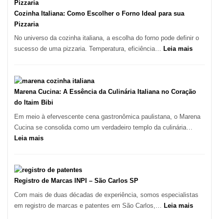
um
Bom
Cozinha Italiana: Como Escolher o Forno Ideal para sua
Lugar
Pizzaria
para
No universo da cozinha italiana, a escolha do forno pode definir o
Comer?
:
sucesso de uma pizzaria. Temperatura, eficiência…
Leia mais
Este
Cozinha
Portal
Italiana:
Quer
Como
Resolver
Escolher
Marena Cucina: A Essência da Culinária Italiana no Coração
Isso
o
do Itaim Bibi
Forno
Em meio à efervescente cena gastronômica paulistana, o Marena
Ideal
Cucina se consolida como um verdadeiro templo da culinária…
para
:
Leia mais
sua
Marena
Pizzaria
Cucina:
A
Essência
Registro de Marcas INPI – São Carlos SP
da
Com mais de duas décadas de experiência, somos especialistas
Culinária
:
em registro de marcas e patentes em São Carlos,…
Leia mais
Italiana
Registro