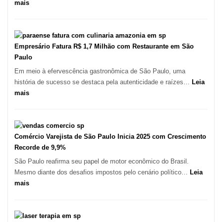
:
mais
São
Paulo
Registra
Mais
Empresário Fatura R$ 1,7 Milhão com Restaurante em São
de
Paulo
513
Em meio à efervescência gastronômica de São Paulo, uma
Mil
história de sucesso se destaca pela autenticidade e raízes…
Leia
Novas
:
mais
Empresas
Empresário
em
Fatura
12
R$
Meses,
1,7
Comércio Varejista de São Paulo Inicia 2025 com Crescimento
Segundo
Milhão
Recorde de 9,9%
Fundação
com
São Paulo reafirma seu papel de motor econômico do Brasil.
Seade
Restaurante
Mesmo diante dos desafios impostos pelo cenário político…
Leia
em
:
mais
São
Comércio
Paulo
Varejista
de