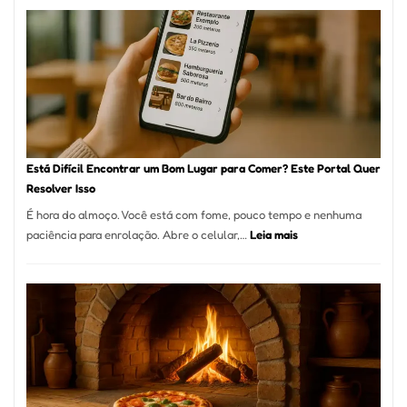
onde
encontrar
e
como
reservar
em
São
Paulo
Está Difícil Encontrar um Bom Lugar para Comer? Este Portal Quer
Resolver Isso
É hora do almoço. Você está com fome, pouco tempo e nenhuma
:
paciência para enrolação. Abre o celular,…
Leia mais
Está
Difícil
Encontrar
um
Bom
Lugar
para
Comer?