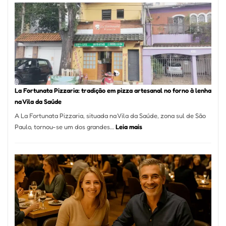
Mang
Se
Torno
Um
dos
Resta
Mais
Icôni
La Fortunata Pizzaria: tradição em pizza artesanal no forno à lenha
de
na Vila da Saúde
Pinhe
A La Fortunata Pizzaria, situada na Vila da Saúde, zona sul de São
:
Paulo, tornou-se um dos grandes…
Leia mais
La
Fortunata
Pizzaria:
tradição
em
pizza
artesanal
no