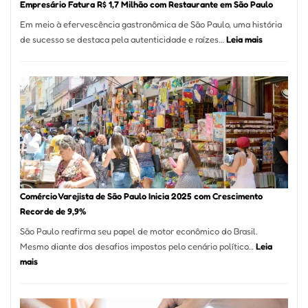
Empresário Fatura R$ 1,7 Milhão com Restaurante em São Paulo
12
Em meio à efervescência gastronômica de São Paulo, uma história
Mese
:
de sucesso se destaca pela autenticidade e raízes…
Leia mais
Segu
Empresário
Fund
Fatura
Sead
R$
1,7
Milhão
com
Restaurant
em
São
Paulo
Comércio Varejista de São Paulo Inicia 2025 com Crescimento
Recorde de 9,9%
São Paulo reafirma seu papel de motor econômico do Brasil.
Mesmo diante dos desafios impostos pelo cenário político…
Leia
:
mais
Comércio
Varejista
de