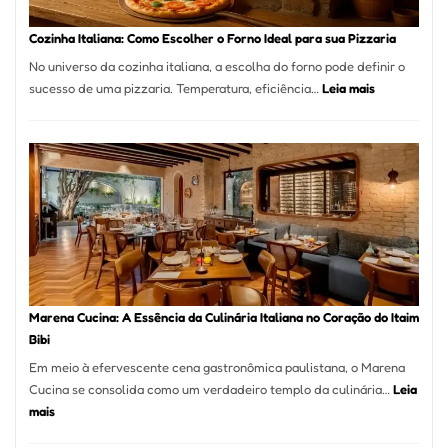
Este
Portal
Cozinha Italiana: Como Escolher o Forno Ideal para sua Pizzaria
Quer
No universo da cozinha italiana, a escolha do forno pode definir o
Resolver
:
sucesso de uma pizzaria. Temperatura, eficiência…
Leia mais
Isso
Cozinha
Italiana:
Como
Escolher
o
Forno
Ideal
para
sua
Pizzaria
Marena Cucina: A Essência da Culinária Italiana no Coração do Itaim
Bibi
Em meio à efervescente cena gastronômica paulistana, o Marena
Cucina se consolida como um verdadeiro templo da culinária…
Leia
:
mais
Marena