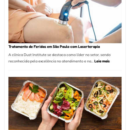
São
Paulo
Inicia
2025
com
Crescimento
Recorde
Tratamento de Feridas em São Paulo com Laserterapia
de
A clínica Dust Institute se destaca como líder no setor, sendo
9,9%
:
reconhecida pela excelência no atendimento e na…
Leia mais
Tratamento
de
Feridas
em
São
Paulo
com
Laserterapi