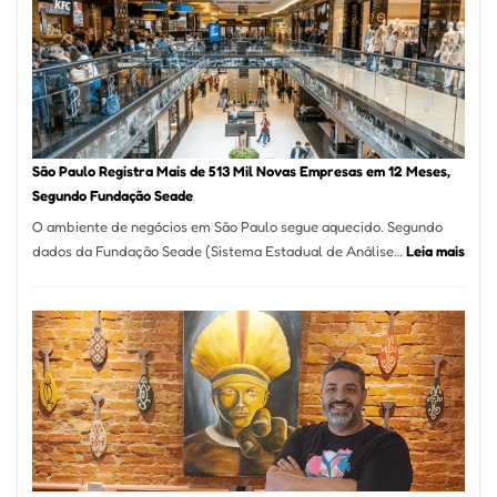
Vila
Formosa
–
Kabuk
Esfihas
São Paulo Registra Mais de 513 Mil Novas Empresas em 12 Meses,
Segundo Fundação Seade
O ambiente de negócios em São Paulo segue aquecido. Segundo
:
dados da Fundação Seade (Sistema Estadual de Análise…
Leia mais
São
Paul
Regi
Mais
de
513
Mil
Nova
Empr
em