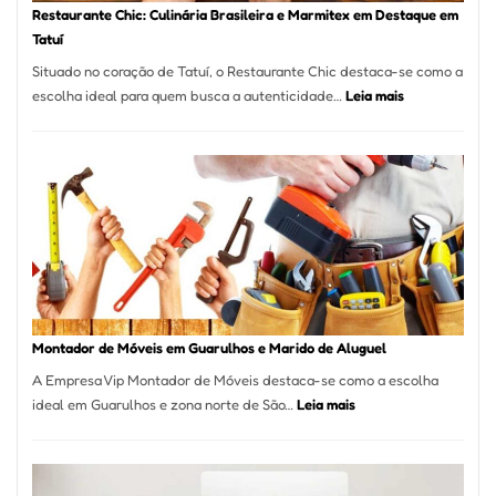
Restaurante Chic: Culinária Brasileira e Marmitex em Destaque em
Tatuí
Situado no coração de Tatuí, o Restaurante Chic destaca-se como a
:
escolha ideal para quem busca a autenticidade…
Leia mais
Restaurante
Chic:
Culinária
Brasileira
e
Marmitex
em
Destaque
em
Tatuí
Montador de Móveis em Guarulhos e Marido de Aluguel
A Empresa Vip Montador de Móveis destaca-se como a escolha
:
ideal em Guarulhos e zona norte de São…
Leia mais
Montador
de
Móveis