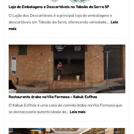
Loja de Embalagens e Descartáveis no Taboão da Serra SP
O Lojão dos Descartáveis é a principal loja de embalagens e
descartáveis em Taboão da Serra, oferecendo variedade,…
Leia
:
mais
Loja
de
Embalagens
e
Descartáveis
no
Taboão
da
Serra
SP
Restaurante árabe na Vila Formosa – Kabuk Esfihas
O Kabuk Esfihas é uma casa de comida árabe na Vila Formosa que
:
se destaca pela autenticidade de…
Leia mais
Restaurante
árabe
na