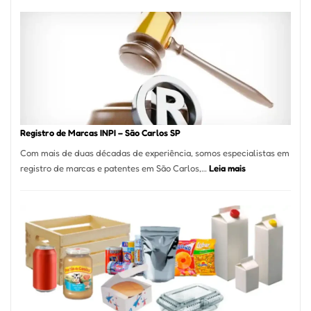
Cucina:
A
Essência
da
Culinária
Italiana
no
Coração
do
Registro de Marcas INPI – São Carlos SP
Itaim
Com mais de duas décadas de experiência, somos especialistas em
Bibi
:
registro de marcas e patentes em São Carlos,…
Leia mais
Registro
de
Marcas
INPI
–
São
Carlos
SP