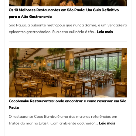
forno
à
Os 10 Melhores Restaurantes em São Paulo: Um Guia Definitivo
lenha
para a Alta Gastronomia
na
São Paulo, a pulsante metrópole que nunca dorme, é um verdadeiro
Vila
:
epicentro gastronômico. Sua cena culinária é tão…
Leia mais
da
Os
Saúde
10
Melhores
Restaurante
em
São
Paulo:
Um
Guia
Definitivo
Cocobambu Restaurantes: onde encontrar e como reservar em São
para
Paulo
a
O restaurante Coco Bambu é uma das maiores referências em
Alta
:
frutos do mar no Brasil. Com ambiente acolhedor,…
Leia mais
Gastronomia
Cocobambu
Restaurante