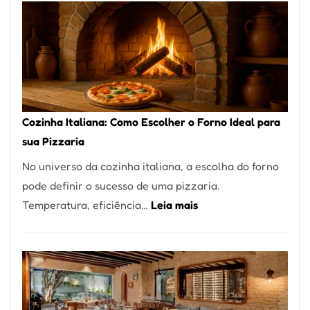
Encontrar
um
Bom
Lugar
para
Comer?
Cozinha Italiana: Como Escolher o Forno Ideal para
Este
sua Pizzaria
Portal
No universo da cozinha italiana, a escolha do forno
Quer
pode definir o sucesso de uma pizzaria.
Resolver
:
Temperatura, eficiência…
Leia mais
Isso
Cozinha
Italiana:
Como
Escolher
o