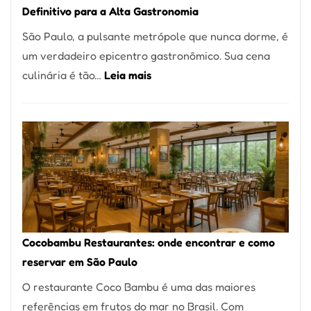
Definitivo para a Alta Gastronomia
à
São Paulo, a pulsante metrópole que nunca dorme, é
lenha
um verdadeiro epicentro gastronômico. Sua cena
na
:
culinária é tão…
Leia mais
Vila
Os
da
10
Saúde
Melhores
Restaurantes
em
São
Paulo:
Um
Cocobambu Restaurantes: onde encontrar e como
Guia
reservar em São Paulo
Definitivo
O restaurante Coco Bambu é uma das maiores
para
referências em frutos do mar no Brasil. Com
a