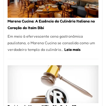
Forno
Ideal
para
Marena Cucina: A Essência da Culinária Italiana no
sua
Coração do Itaim Bibi
Pizzaria
Em meio à efervescente cena gastronômica
paulistana, o Marena Cucina se consolida como um
:
verdadeiro templo da culinária…
Leia mais
Marena
Cucina:
A
Essência
da
Culinária
Italiana
no