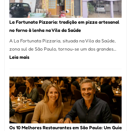
Um
dos
Restaurantes
La Fortunata Pizzaria: tradição em pizza artesanal
Mais
no forno à lenha na Vila da Saúde
Icônicos
A La Fortunata Pizzaria, situada na Vila da Saúde,
de
zona sul de São Paulo, tornou-se um dos grandes…
Pinheiros
:
Leia mais
La
Fortunata
Pizzaria:
tradição
em
pizza
artesanal
no
Os 10 Melhores Restaurantes em São Paulo: Um Guia
forno