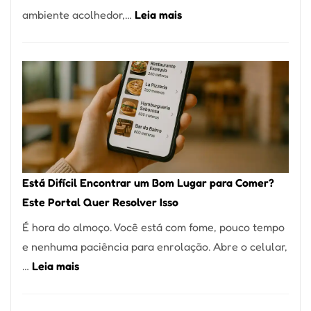
:
ambiente acolhedor,…
Leia mais
Alta
Cocobambu
Gastronomia
Restaurantes:
onde
encontrar
e
como
reservar
em
Está Difícil Encontrar um Bom Lugar para Comer?
São
Este Portal Quer Resolver Isso
Paulo
É hora do almoço. Você está com fome, pouco tempo
e nenhuma paciência para enrolação. Abre o celular,
:
…
Leia mais
Está
Difícil