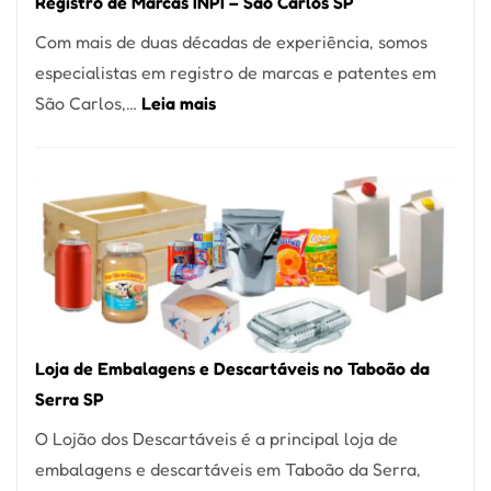
Registro de Marcas INPI – São Carlos SP
Coração
Com mais de duas décadas de experiência, somos
do
especialistas em registro de marcas e patentes em
Itaim
:
São Carlos,…
Leia mais
Bibi
Registro
de
Marcas
INPI
–
São
Carlos
SP
Loja de Embalagens e Descartáveis no Taboão da
Serra SP
O Lojão dos Descartáveis é a principal loja de
embalagens e descartáveis em Taboão da Serra,