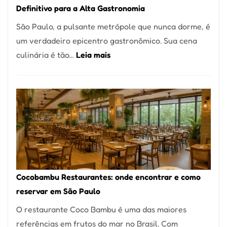
Definitivo para a Alta Gastronomia
à
São Paulo, a pulsante metrópole que nunca dorme, é
lenha
um verdadeiro epicentro gastronômico. Sua cena
na
:
culinária é tão…
Leia mais
Vila
Os
da
10
Saúde
Melhores
Restaurantes
em
São
Paulo:
Um
Cocobambu Restaurantes: onde encontrar e como
Guia
reservar em São Paulo
Definitivo
O restaurante Coco Bambu é uma das maiores
para
referências em frutos do mar no Brasil. Com
a