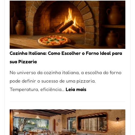
Encontrar
um
Bom
Lugar
para
Comer?
Cozinha Italiana: Como Escolher o Forno Ideal para
Este
sua Pizzaria
Portal
No universo da cozinha italiana, a escolha do forno
Quer
pode definir o sucesso de uma pizzaria.
Resolver
:
Temperatura, eficiência…
Leia mais
Isso
Cozinha
Italiana:
Como
Escolher
o