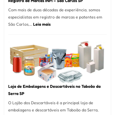
Registro de Marcas INPI – São Carlos SP
Coração
Com mais de duas décadas de experiência, somos
do
especialistas em registro de marcas e patentes em
Itaim
:
São Carlos,…
Leia mais
Bibi
Registro
de
Marcas
INPI
–
São
Carlos
SP
Loja de Embalagens e Descartáveis no Taboão da
Serra SP
O Lojão dos Descartáveis é a principal loja de
embalagens e descartáveis em Taboão da Serra,