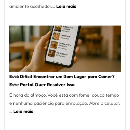
:
ambiente acolhedor,…
Leia mais
Alta
Cocobambu
Gastronomia
Restaurantes:
onde
encontrar
e
como
reservar
em
Está Difícil Encontrar um Bom Lugar para Comer?
São
Este Portal Quer Resolver Isso
Paulo
É hora do almoço. Você está com fome, pouco tempo
e nenhuma paciência para enrolação. Abre o celular,
:
…
Leia mais
Está
Difícil