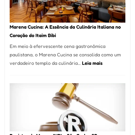
Forno
Ideal
para
Marena Cucina: A Essência da Culinária Italiana no
sua
Coração do Itaim Bibi
Pizzaria
Em meio à efervescente cena gastronômica
paulistana, o Marena Cucina se consolida como um
:
verdadeiro templo da culinária…
Leia mais
Marena
Cucina:
A
Essência
da
Culinária
Italiana
no