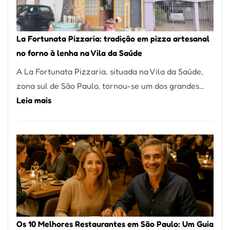
Um
dos
Restaurantes
La Fortunata Pizzaria: tradição em pizza artesanal
Mais
no forno à lenha na Vila da Saúde
Icônicos
A La Fortunata Pizzaria, situada na Vila da Saúde,
de
zona sul de São Paulo, tornou-se um dos grandes…
Pinheiros
:
Leia mais
La
Fortunata
Pizzaria:
tradição
em
pizza
artesanal
no
Os 10 Melhores Restaurantes em São Paulo: Um Guia
forno