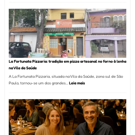
de
Mang
Se
Torno
Um
dos
Resta
Mais
Icôni
La Fortunata Pizzaria: tradição em pizza artesanal no forno à lenha
de
na Vila da Saúde
Pinhe
A La Fortunata Pizzaria, situada na Vila da Saúde, zona sul de São
:
Paulo, tornou-se um dos grandes…
Leia mais
La
Fortunata
Pizzaria:
tradição
em
pizza
artesanal