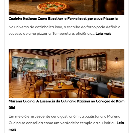
Comer?
Este
Portal
Cozinha Italiana: Como Escolher o Forno Ideal para sua Pizzaria
Quer
No universo da cozinha italiana, a escolha do forno pode definir o
Resolver
:
sucesso de uma pizzaria. Temperatura, eficiência…
Leia mais
Isso
Cozinha
Italiana:
Como
Escolher
o
Forno
Ideal
para
sua
Pizzaria
Marena Cucina: A Essência da Culinária Italiana no Coração do Itaim
Bibi
Em meio à efervescente cena gastronômica paulistana, o Marena
Cucina se consolida como um verdadeiro templo da culinária…
Leia
:
mais