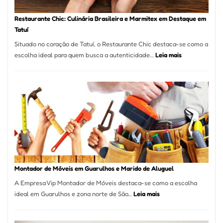
Restaurante Chic: Culinária Brasileira e Marmitex em Destaque em
Tatuí
Situado no coração de Tatuí, o Restaurante Chic destaca-se como a
:
escolha ideal para quem busca a autenticidade…
Leia mais
Restaurante
Chic:
Culinária
Brasileira
e
Marmitex
em
Destaque
em
Tatuí
Montador de Móveis em Guarulhos e Marido de Aluguel
A Empresa Vip Montador de Móveis destaca-se como a escolha
:
ideal em Guarulhos e zona norte de São…
Leia mais
Montador
de