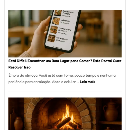
Cocobambu
Restaurante
onde
encontrar
e
como
reservar
em
São
Paulo
Está Difícil Encontrar um Bom Lugar para Comer? Este Portal Quer
Resolver Isso
É hora do almoço. Você está com fome, pouco tempo e nenhuma
:
paciência para enrolação. Abre o celular,…
Leia mais
Está
Difícil
Encontrar
um
Bom
Lugar
para