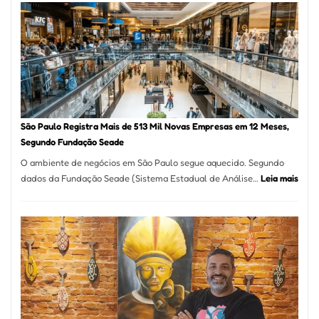
na
Vila
Formosa
–
Kabuk
Esfihas
São Paulo Registra Mais de 513 Mil Novas Empresas em 12 Meses,
Segundo Fundação Seade
O ambiente de negócios em São Paulo segue aquecido. Segundo
:
dados da Fundação Seade (Sistema Estadual de Análise…
Leia mais
São
Paul
Regi
Mais
de
513
Mil
Nova
Empr