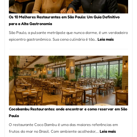
no
forno
à
Os 10 Melhores Restaurantes em São Paulo: Um Guia Definitivo
lenha
para a Alta Gastronomia
na
São Paulo, a pulsante metrópole que nunca dorme, é um verdadeiro
Vila
:
epicentro gastronômico. Sua cena culinária é tão…
Leia mais
da
Os
Saúde
10
Melhores
Restaurante
em
São
Paulo:
Um
Guia
Definitivo
Cocobambu Restaurantes: onde encontrar e como reservar em São
para
Paulo
a
O restaurante Coco Bambu é uma das maiores referências em
Alta
:
frutos do mar no Brasil. Com ambiente acolhedor,…
Leia mais
Gastronomia