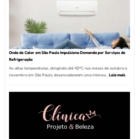
Móveis
em
Guarulhos
e
Marido
de
Aluguel
Onda de Calor em São Paulo Impulsiona Demanda por Serviços de
Refrigeração
As altas temperaturas, atingindo até 42ºC nos meses de outubro e
:
novembro em São Paulo, desencadearam uma intensa…
Leia mais
Onda
de
Calor
em
São
Paulo
Impulsi
Deman
por