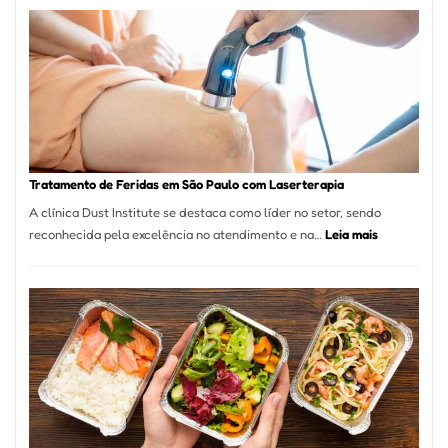
de
São
Paulo
Inicia
2025
com
Crescimento
Recorde
Tratamento de Feridas em São Paulo com Laserterapia
de
A clínica Dust Institute se destaca como líder no setor, sendo
9,9%
:
reconhecida pela excelência no atendimento e na…
Leia mais
Tratamento
de
Feridas
em
São
Paulo
com
Laserterapi