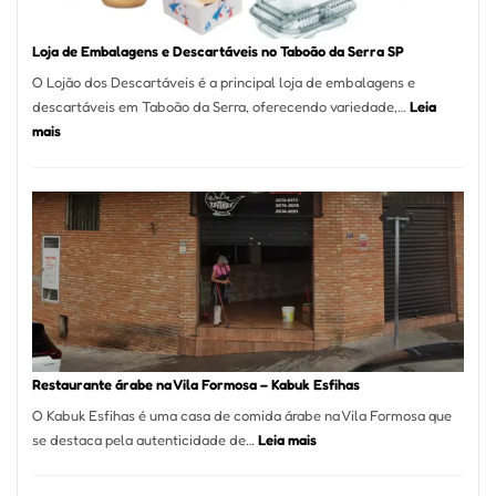
Loja de Embalagens e Descartáveis no Taboão da Serra SP
O Lojão dos Descartáveis é a principal loja de embalagens e
descartáveis em Taboão da Serra, oferecendo variedade,…
Leia
:
mais
Loja
de
Embalagens
e
Descartáveis
no
Taboão
da
Serra
SP
Restaurante árabe na Vila Formosa – Kabuk Esfihas
O Kabuk Esfihas é uma casa de comida árabe na Vila Formosa que
:
se destaca pela autenticidade de…
Leia mais
Restaurante
árabe