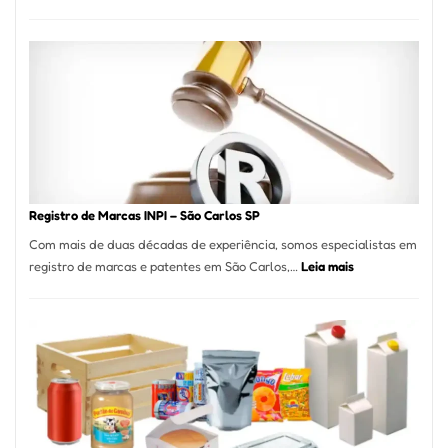
Marena
Cucina:
A
Essência
da
Culinária
Italiana
no
Coração
do
Registro de Marcas INPI – São Carlos SP
Itaim
Com mais de duas décadas de experiência, somos especialistas em
Bibi
:
registro de marcas e patentes em São Carlos,…
Leia mais
Registro
de
Marcas
INPI
–
São
Carlos
SP