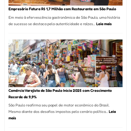
em
Empresário Fatura R$ 1,7 Milhão com Restaurante em São Paulo
12
Em meio à efervescência gastronômica de São Paulo, uma história
Mese
:
de sucesso se destaca pela autenticidade e raízes…
Leia mais
Segu
Empresário
Fund
Fatura
Sead
R$
1,7
Milhão
com
Restaurant
em
São
Paulo
Comércio Varejista de São Paulo Inicia 2025 com Crescimento
Recorde de 9,9%
São Paulo reafirma seu papel de motor econômico do Brasil.
Mesmo diante dos desafios impostos pelo cenário político…
Leia
:
mais
Comércio
Varejista