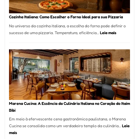
Comer?
Este
Portal
Cozinha Italiana: Como Escolher o Forno Ideal para sua Pizzaria
Quer
No universo da cozinha italiana, a escolha do forno pode definir o
Resolver
:
sucesso de uma pizzaria. Temperatura, eficiência…
Leia mais
Isso
Cozinha
Italiana:
Como
Escolher
o
Forno
Ideal
para
sua
Pizzaria
Marena Cucina: A Essência da Culinária Italiana no Coração do Itaim
Bibi
Em meio à efervescente cena gastronômica paulistana, o Marena
Cucina se consolida como um verdadeiro templo da culinária…
Leia
:
mais