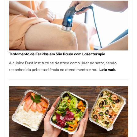
de
São
Paulo
Inicia
2025
com
Crescimento
Recorde
Tratamento de Feridas em São Paulo com Laserterapia
de
A clínica Dust Institute se destaca como líder no setor, sendo
9,9%
:
reconhecida pela excelência no atendimento e na…
Leia mais
Tratamento
de
Feridas
em
São
Paulo
com
Laserterapi