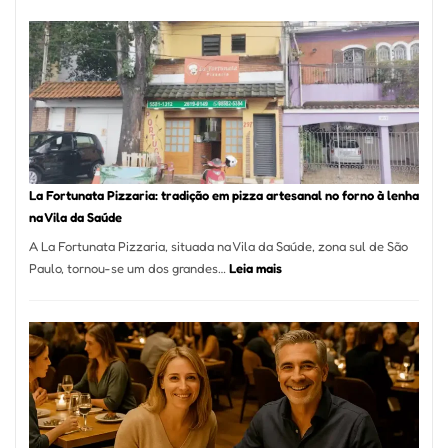
de
Mang
Se
Torno
Um
dos
Resta
Mais
Icôni
La Fortunata Pizzaria: tradição em pizza artesanal no forno à lenha
de
na Vila da Saúde
Pinhe
A La Fortunata Pizzaria, situada na Vila da Saúde, zona sul de São
:
Paulo, tornou-se um dos grandes…
Leia mais
La
Fortunata
Pizzaria:
tradição
em
pizza
artesanal
no