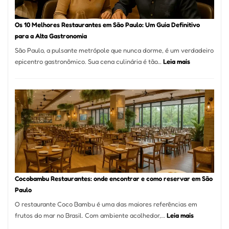
forno
à
Os 10 Melhores Restaurantes em São Paulo: Um Guia Definitivo
lenha
para a Alta Gastronomia
na
São Paulo, a pulsante metrópole que nunca dorme, é um verdadeiro
Vila
:
epicentro gastronômico. Sua cena culinária é tão…
Leia mais
da
Os
Saúde
10
Melhores
Restaurante
em
São
Paulo:
Um
Guia
Definitivo
Cocobambu Restaurantes: onde encontrar e como reservar em São
para
Paulo
a
O restaurante Coco Bambu é uma das maiores referências em
Alta
:
frutos do mar no Brasil. Com ambiente acolhedor,…
Leia mais
Gastronomia
Cocobambu