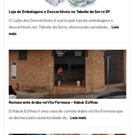
Loja de Embalagens e Descartáveis no Taboão da Serra SP
O Lojão dos Descartáveis é a principal loja de embalagens e
descartáveis em Taboão da Serra, oferecendo variedade,…
Leia
:
mais
Loja
de
Embalagens
e
Descartáveis
no
Taboão
da
Serra
SP
Restaurante árabe na Vila Formosa – Kabuk Esfihas
O Kabuk Esfihas é uma casa de comida árabe na Vila Formosa que
:
se destaca pela autenticidade de…
Leia mais
Restaurante
árabe