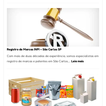
Marena
Cucina:
A
Essência
da
Culinária
Italiana
no
Coração
do
Registro de Marcas INPI – São Carlos SP
Itaim
Com mais de duas décadas de experiência, somos especialistas em
Bibi
:
registro de marcas e patentes em São Carlos,…
Leia mais
Registro
de
Marcas
INPI
–
São
Carlos
SP