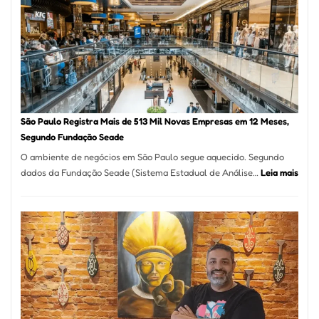
na
Vila
Formosa
–
Kabuk
Esfihas
São Paulo Registra Mais de 513 Mil Novas Empresas em 12 Meses,
Segundo Fundação Seade
O ambiente de negócios em São Paulo segue aquecido. Segundo
:
dados da Fundação Seade (Sistema Estadual de Análise…
Leia mais
São
Paul
Regi
Mais
de
513
Mil
Nova
Empr