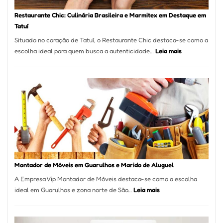
Restaurante Chic: Culinária Brasileira e Marmitex em Destaque em
Tatuí
Situado no coração de Tatuí, o Restaurante Chic destaca-se como a
:
escolha ideal para quem busca a autenticidade…
Leia mais
Restaurante
Chic:
Culinária
Brasileira
e
Marmitex
em
Destaque
em
Tatuí
Montador de Móveis em Guarulhos e Marido de Aluguel
A Empresa Vip Montador de Móveis destaca-se como a escolha
:
ideal em Guarulhos e zona norte de São…
Leia mais
Montador
de
Móveis