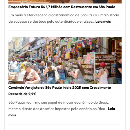
em
Empresário Fatura R$ 1,7 Milhão com Restaurante em São Paulo
12
Em meio à efervescência gastronômica de São Paulo, uma história
Mese
:
de sucesso se destaca pela autenticidade e raízes…
Leia mais
Segu
Empresário
Fund
Fatura
Sead
R$
1,7
Milhão
com
Restaurant
em
São
Paulo
Comércio Varejista de São Paulo Inicia 2025 com Crescimento
Recorde de 9,9%
São Paulo reafirma seu papel de motor econômico do Brasil.
Mesmo diante dos desafios impostos pelo cenário político…
Leia
:
mais
Comércio
Varejista