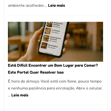
:
ambiente acolhedor,…
Leia mais
Alta
Cocobambu
Gastronomia
Restaurantes:
onde
encontrar
e
como
reservar
em
Está Difícil Encontrar um Bom Lugar para Comer?
São
Este Portal Quer Resolver Isso
Paulo
É hora do almoço. Você está com fome, pouco tempo
e nenhuma paciência para enrolação. Abre o celular,
:
…
Leia mais
Está
Difícil