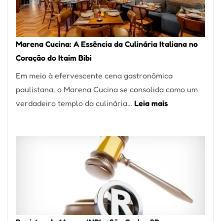
Forno
Ideal
para
Marena Cucina: A Essência da Culinária Italiana no
sua
Coração do Itaim Bibi
Pizzaria
Em meio à efervescente cena gastronômica
paulistana, o Marena Cucina se consolida como um
:
verdadeiro templo da culinária…
Leia mais
Marena
Cucina:
A
Essência
da
Culinária
Italiana
no