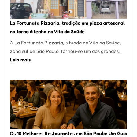
Um
dos
Restaurantes
La Fortunata Pizzaria: tradição em pizza artesanal
Mais
no forno à lenha na Vila da Saúde
Icônicos
A La Fortunata Pizzaria, situada na Vila da Saúde,
de
zona sul de São Paulo, tornou-se um dos grandes…
Pinheiros
:
Leia mais
La
Fortunata
Pizzaria:
tradição
em
pizza
artesanal
no
Os 10 Melhores Restaurantes em São Paulo: Um Guia
forno