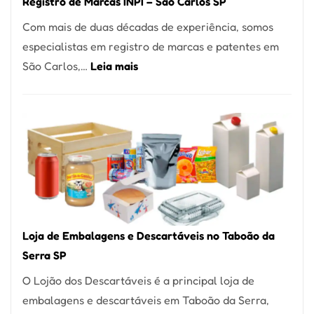
Registro de Marcas INPI – São Carlos SP
Coração
Com mais de duas décadas de experiência, somos
do
especialistas em registro de marcas e patentes em
Itaim
:
São Carlos,…
Leia mais
Bibi
Registro
de
Marcas
INPI
–
São
Carlos
SP
Loja de Embalagens e Descartáveis no Taboão da
Serra SP
O Lojão dos Descartáveis é a principal loja de
embalagens e descartáveis em Taboão da Serra,