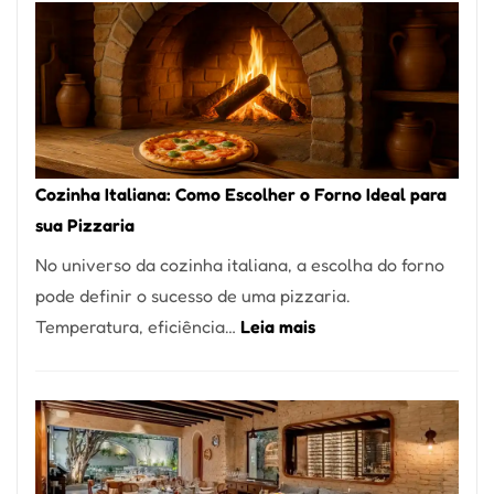
Encontrar
um
Bom
Lugar
para
Comer?
Cozinha Italiana: Como Escolher o Forno Ideal para
Este
sua Pizzaria
Portal
No universo da cozinha italiana, a escolha do forno
Quer
pode definir o sucesso de uma pizzaria.
Resolver
:
Temperatura, eficiência…
Leia mais
Isso
Cozinha
Italiana:
Como
Escolher
o