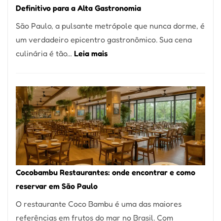
Definitivo para a Alta Gastronomia
à
São Paulo, a pulsante metrópole que nunca dorme, é
lenha
um verdadeiro epicentro gastronômico. Sua cena
na
:
culinária é tão…
Leia mais
Vila
Os
da
10
Saúde
Melhores
Restaurantes
em
São
Paulo:
Um
Cocobambu Restaurantes: onde encontrar e como
Guia
reservar em São Paulo
Definitivo
O restaurante Coco Bambu é uma das maiores
para
referências em frutos do mar no Brasil. Com
a