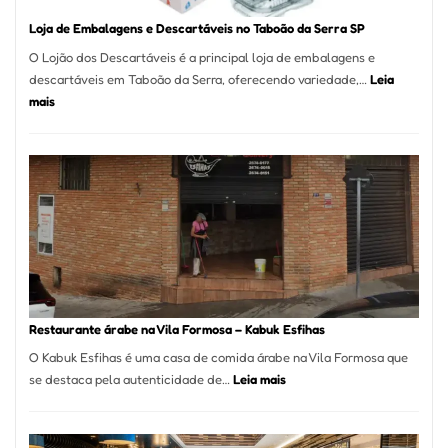
Loja de Embalagens e Descartáveis no Taboão da Serra SP
O Lojão dos Descartáveis é a principal loja de embalagens e
descartáveis em Taboão da Serra, oferecendo variedade,…
Leia
:
mais
Loja
de
Embalagens
e
Descartáveis
no
Taboão
da
Serra
SP
Restaurante árabe na Vila Formosa – Kabuk Esfihas
O Kabuk Esfihas é uma casa de comida árabe na Vila Formosa que
:
se destaca pela autenticidade de…
Leia mais
Restaurante
árabe
na