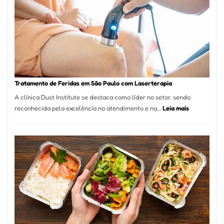
de
São
Paulo
Inicia
2025
com
Crescimento
Recorde
Tratamento de Feridas em São Paulo com Laserterapia
de
A clínica Dust Institute se destaca como líder no setor, sendo
9,9%
:
reconhecida pela excelência no atendimento e na…
Leia mais
Tratamento
de
Feridas
em
São
Paulo
com
Laserterapi