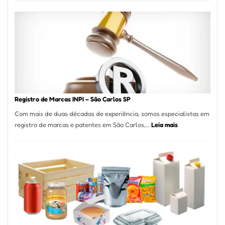
Cucina:
A
Essência
da
Culinária
Italiana
no
Coração
do
Registro de Marcas INPI – São Carlos SP
Itaim
Com mais de duas décadas de experiência, somos especialistas em
Bibi
:
registro de marcas e patentes em São Carlos,…
Leia mais
Registro
de
Marcas
INPI
–
São
Carlos
SP