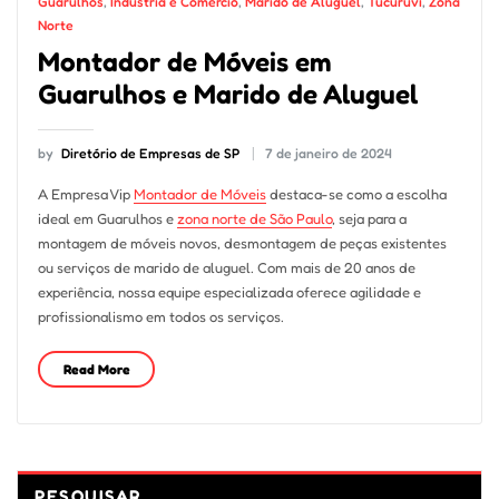
Guarulhos
,
Indústria e Comércio
,
Marido de Aluguel
,
Tucuruvi
,
Zona
Norte
Montador de Móveis em
Guarulhos e Marido de Aluguel
by
Diretório de Empresas de SP
7 de janeiro de 2024
A Empresa Vip
Montador de Móveis
destaca-se como a escolha
ideal em Guarulhos e
zona norte de São Paulo
, seja para a
montagem de móveis novos, desmontagem de peças existentes
ou serviços de marido de aluguel. Com mais de 20 anos de
experiência, nossa equipe especializada oferece agilidade e
profissionalismo em todos os serviços.
Read More
PESQUISAR