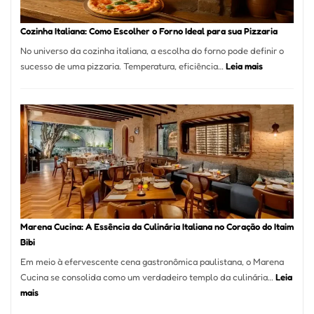
Este
Portal
Cozinha Italiana: Como Escolher o Forno Ideal para sua Pizzaria
Quer
No universo da cozinha italiana, a escolha do forno pode definir o
Resolver
:
sucesso de uma pizzaria. Temperatura, eficiência…
Leia mais
Isso
Cozinha
Italiana:
Como
Escolher
o
Forno
Ideal
para
sua
Pizzaria
Marena Cucina: A Essência da Culinária Italiana no Coração do Itaim
Bibi
Em meio à efervescente cena gastronômica paulistana, o Marena
Cucina se consolida como um verdadeiro templo da culinária…
Leia
:
mais
Marena