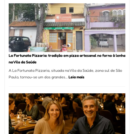
Mang
Se
Torno
Um
dos
Resta
Mais
Icôni
La Fortunata Pizzaria: tradição em pizza artesanal no forno à lenha
de
na Vila da Saúde
Pinhe
A La Fortunata Pizzaria, situada na Vila da Saúde, zona sul de São
:
Paulo, tornou-se um dos grandes…
Leia mais
La
Fortunata
Pizzaria:
tradição
em
pizza
artesanal
no