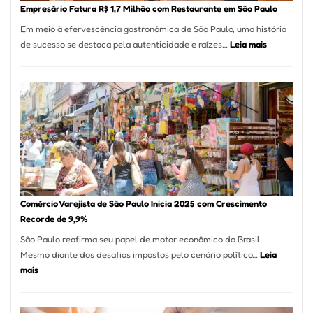
em
Empresário Fatura R$ 1,7 Milhão com Restaurante em São Paulo
12
Em meio à efervescência gastronômica de São Paulo, uma história
Mese
:
de sucesso se destaca pela autenticidade e raízes…
Leia mais
Segu
Empresário
Fund
Fatura
Sead
R$
1,7
Milhão
com
Restaurant
em
São
Paulo
Comércio Varejista de São Paulo Inicia 2025 com Crescimento
Recorde de 9,9%
São Paulo reafirma seu papel de motor econômico do Brasil.
Mesmo diante dos desafios impostos pelo cenário político…
Leia
:
mais
Comércio
Varejista