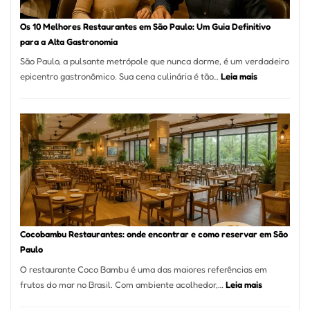
forno
à
Os 10 Melhores Restaurantes em São Paulo: Um Guia Definitivo
lenha
para a Alta Gastronomia
na
São Paulo, a pulsante metrópole que nunca dorme, é um verdadeiro
Vila
:
epicentro gastronômico. Sua cena culinária é tão…
Leia mais
da
Os
Saúde
10
Melhores
Restaurante
em
São
Paulo:
Um
Guia
Definitivo
Cocobambu Restaurantes: onde encontrar e como reservar em São
para
Paulo
a
O restaurante Coco Bambu é uma das maiores referências em
Alta
:
frutos do mar no Brasil. Com ambiente acolhedor,…
Leia mais
Gastronomia
Cocobambu