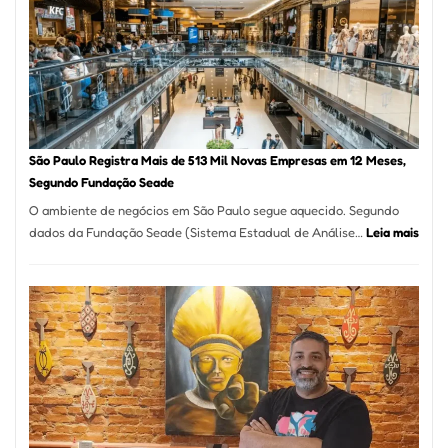
Vila
Formosa
–
Kabuk
Esfihas
São Paulo Registra Mais de 513 Mil Novas Empresas em 12 Meses,
Segundo Fundação Seade
O ambiente de negócios em São Paulo segue aquecido. Segundo
:
dados da Fundação Seade (Sistema Estadual de Análise…
Leia mais
São
Paul
Regi
Mais
de
513
Mil
Nova
Empr