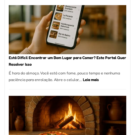
Restaurante
onde
encontrar
e
como
reservar
em
São
Paulo
Está Difícil Encontrar um Bom Lugar para Comer? Este Portal Quer
Resolver Isso
É hora do almoço. Você está com fome, pouco tempo e nenhuma
:
paciência para enrolação. Abre o celular,…
Leia mais
Está
Difícil
Encontrar
um
Bom
Lugar
para
Comer?