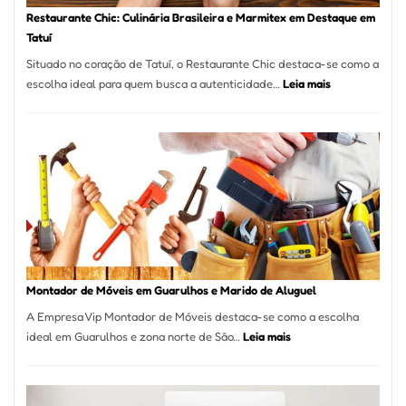
Restaurante Chic: Culinária Brasileira e Marmitex em Destaque em
Tatuí
Situado no coração de Tatuí, o Restaurante Chic destaca-se como a
:
escolha ideal para quem busca a autenticidade…
Leia mais
Restaurante
Chic:
Culinária
Brasileira
e
Marmitex
em
Destaque
em
Tatuí
Montador de Móveis em Guarulhos e Marido de Aluguel
A Empresa Vip Montador de Móveis destaca-se como a escolha
:
ideal em Guarulhos e zona norte de São…
Leia mais
Montador
de
Móveis