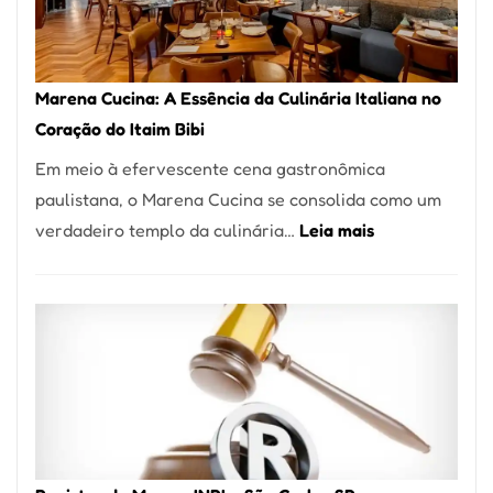
Forno
Ideal
para
Marena Cucina: A Essência da Culinária Italiana no
sua
Coração do Itaim Bibi
Pizzaria
Em meio à efervescente cena gastronômica
paulistana, o Marena Cucina se consolida como um
:
verdadeiro templo da culinária…
Leia mais
Marena
Cucina:
A
Essência
da
Culinária
Italiana
no