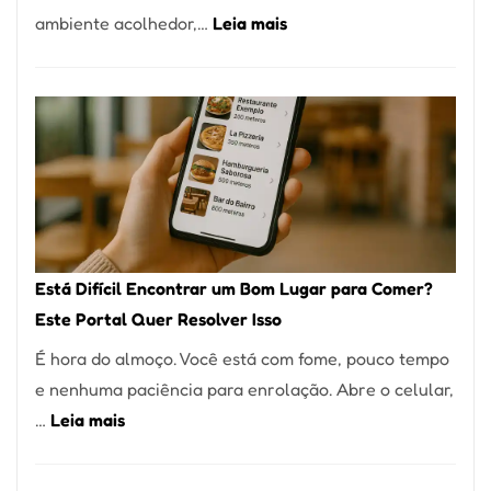
:
ambiente acolhedor,…
Leia mais
Alta
Cocobambu
Gastronomia
Restaurantes:
onde
encontrar
e
como
reservar
em
Está Difícil Encontrar um Bom Lugar para Comer?
São
Este Portal Quer Resolver Isso
Paulo
É hora do almoço. Você está com fome, pouco tempo
e nenhuma paciência para enrolação. Abre o celular,
:
…
Leia mais
Está
Difícil