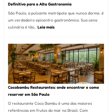
Definitivo para a Alta Gastronomia
à
São Paulo, a pulsante metrópole que nunca dorme, é
lenha
um verdadeiro epicentro gastronômico. Sua cena
na
:
culinária é tão…
Leia mais
Vila
Os
da
10
Saúde
Melhores
Restaurantes
em
São
Paulo:
Um
Cocobambu Restaurantes: onde encontrar e como
Guia
reservar em São Paulo
Definitivo
O restaurante Coco Bambu é uma das maiores
para
referências em frutos do mar no Brasil. Com
a