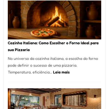
Encontrar
um
Bom
Lugar
para
Comer?
Cozinha Italiana: Como Escolher o Forno Ideal para
Este
sua Pizzaria
Portal
No universo da cozinha italiana, a escolha do forno
Quer
pode definir o sucesso de uma pizzaria.
Resolver
:
Temperatura, eficiência…
Leia mais
Isso
Cozinha
Italiana:
Como
Escolher
o