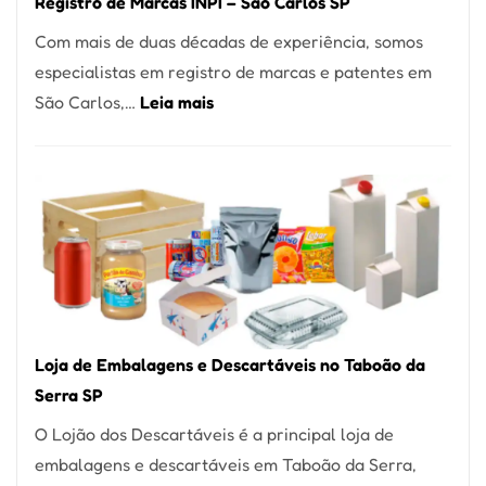
Registro de Marcas INPI – São Carlos SP
Coração
Com mais de duas décadas de experiência, somos
do
especialistas em registro de marcas e patentes em
Itaim
:
São Carlos,…
Leia mais
Bibi
Registro
de
Marcas
INPI
–
São
Carlos
SP
Loja de Embalagens e Descartáveis no Taboão da
Serra SP
O Lojão dos Descartáveis é a principal loja de
embalagens e descartáveis em Taboão da Serra,