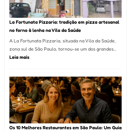
Um
dos
Restaurantes
La Fortunata Pizzaria: tradição em pizza artesanal
Mais
no forno à lenha na Vila da Saúde
Icônicos
A La Fortunata Pizzaria, situada na Vila da Saúde,
de
zona sul de São Paulo, tornou-se um dos grandes…
Pinheiros
:
Leia mais
La
Fortunata
Pizzaria:
tradição
em
pizza
artesanal
no
Os 10 Melhores Restaurantes em São Paulo: Um Guia
forno