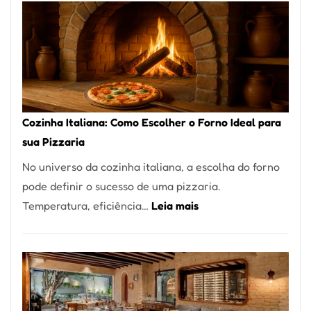
Encontrar
um
Bom
Lugar
para
Comer?
Cozinha Italiana: Como Escolher o Forno Ideal para
Este
sua Pizzaria
Portal
No universo da cozinha italiana, a escolha do forno
Quer
pode definir o sucesso de uma pizzaria.
Resolver
:
Temperatura, eficiência…
Leia mais
Isso
Cozinha
Italiana:
Como
Escolher
o