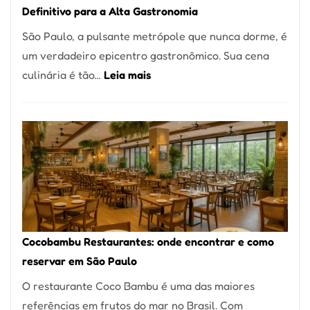
Definitivo para a Alta Gastronomia
à
São Paulo, a pulsante metrópole que nunca dorme, é
lenha
um verdadeiro epicentro gastronômico. Sua cena
na
:
culinária é tão…
Leia mais
Vila
Os
da
10
Saúde
Melhores
Restaurantes
em
São
Paulo:
Um
Cocobambu Restaurantes: onde encontrar e como
Guia
reservar em São Paulo
Definitivo
O restaurante Coco Bambu é uma das maiores
para
referências em frutos do mar no Brasil. Com
a