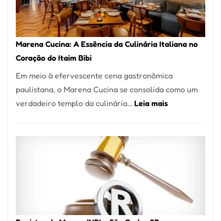
Forno
Ideal
para
Marena Cucina: A Essência da Culinária Italiana no
sua
Coração do Itaim Bibi
Pizzaria
Em meio à efervescente cena gastronômica
paulistana, o Marena Cucina se consolida como um
:
verdadeiro templo da culinária…
Leia mais
Marena
Cucina:
A
Essência
da
Culinária
Italiana
no