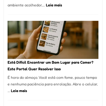
:
ambiente acolhedor,…
Leia mais
Alta
Cocobambu
Gastronomia
Restaurantes:
onde
encontrar
e
como
reservar
em
Está Difícil Encontrar um Bom Lugar para Comer?
São
Este Portal Quer Resolver Isso
Paulo
É hora do almoço. Você está com fome, pouco tempo
e nenhuma paciência para enrolação. Abre o celular,
:
…
Leia mais
Está
Difícil