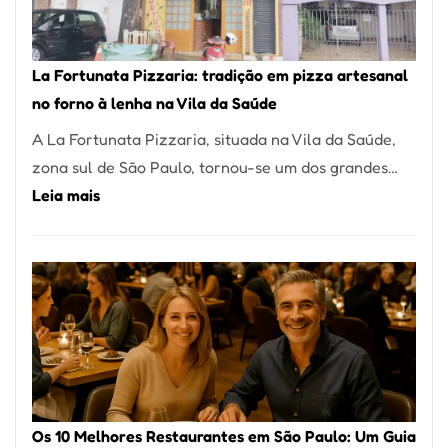
Um
dos
Restaurantes
La Fortunata Pizzaria: tradição em pizza artesanal
Mais
no forno à lenha na Vila da Saúde
Icônicos
A La Fortunata Pizzaria, situada na Vila da Saúde,
de
zona sul de São Paulo, tornou-se um dos grandes…
Pinheiros
:
Leia mais
La
Fortunata
Pizzaria:
tradição
em
pizza
artesanal
no
Os 10 Melhores Restaurantes em São Paulo: Um Guia
forno