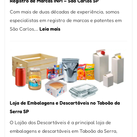
Registro de Marcas INPI – São Carlos SP
Coração
Com mais de duas décadas de experiência, somos
do
especialistas em registro de marcas e patentes em
Itaim
:
São Carlos,…
Leia mais
Bibi
Registro
de
Marcas
INPI
–
São
Carlos
SP
Loja de Embalagens e Descartáveis no Taboão da
Serra SP
O Lojão dos Descartáveis é a principal loja de
embalagens e descartáveis em Taboão da Serra,