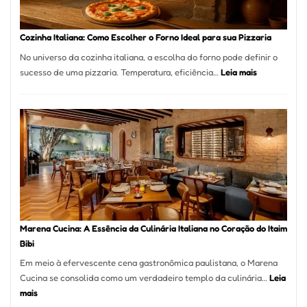
Comer?
Este
Portal
Cozinha Italiana: Como Escolher o Forno Ideal para sua Pizzaria
Quer
No universo da cozinha italiana, a escolha do forno pode definir o
Resolver
:
sucesso de uma pizzaria. Temperatura, eficiência…
Leia mais
Isso
Cozinha
Italiana:
Como
Escolher
o
Forno
Ideal
para
sua
Pizzaria
Marena Cucina: A Essência da Culinária Italiana no Coração do Itaim
Bibi
Em meio à efervescente cena gastronômica paulistana, o Marena
Cucina se consolida como um verdadeiro templo da culinária…
Leia
:
mais