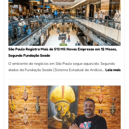
na
Vila
Formosa
–
Kabuk
Esfihas
São Paulo Registra Mais de 513 Mil Novas Empresas em 12 Meses,
Segundo Fundação Seade
O ambiente de negócios em São Paulo segue aquecido. Segundo
:
dados da Fundação Seade (Sistema Estadual de Análise…
Leia mais
São
Paul
Regi
Mais
de
513
Mil
Nova
Empr