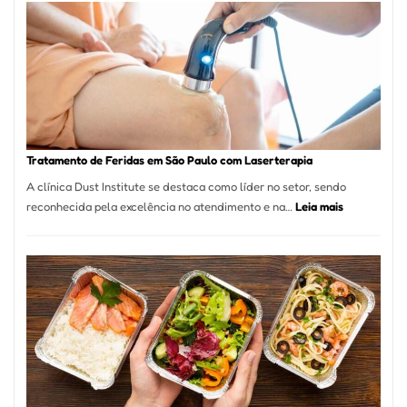
de
São
Paulo
Inicia
2025
com
Crescimento
Recorde
Tratamento de Feridas em São Paulo com Laserterapia
de
A clínica Dust Institute se destaca como líder no setor, sendo
9,9%
:
reconhecida pela excelência no atendimento e na…
Leia mais
Tratamento
de
Feridas
em
São
Paulo
com
Laserterapi