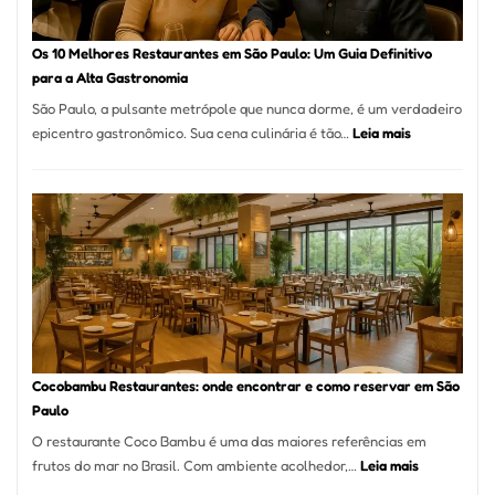
forno
à
Os 10 Melhores Restaurantes em São Paulo: Um Guia Definitivo
lenha
para a Alta Gastronomia
na
São Paulo, a pulsante metrópole que nunca dorme, é um verdadeiro
Vila
:
epicentro gastronômico. Sua cena culinária é tão…
Leia mais
da
Os
Saúde
10
Melhores
Restaurante
em
São
Paulo:
Um
Guia
Definitivo
Cocobambu Restaurantes: onde encontrar e como reservar em São
para
Paulo
a
O restaurante Coco Bambu é uma das maiores referências em
Alta
:
frutos do mar no Brasil. Com ambiente acolhedor,…
Leia mais
Gastronomia
Cocobambu