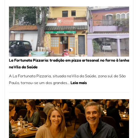
de
Mang
Se
Torno
Um
dos
Resta
Mais
Icôni
La Fortunata Pizzaria: tradição em pizza artesanal no forno à lenha
de
na Vila da Saúde
Pinhe
A La Fortunata Pizzaria, situada na Vila da Saúde, zona sul de São
:
Paulo, tornou-se um dos grandes…
Leia mais
La
Fortunata
Pizzaria:
tradição
em
pizza
artesanal
no