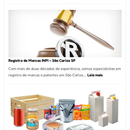
Marena
Cucina:
A
Essência
da
Culinária
Italiana
no
Coração
do
Registro de Marcas INPI – São Carlos SP
Itaim
Com mais de duas décadas de experiência, somos especialistas em
Bibi
:
registro de marcas e patentes em São Carlos,…
Leia mais
Registro
de
Marcas
INPI
–
São
Carlos
SP