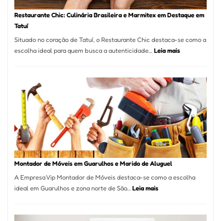
Restaurante Chic: Culinária Brasileira e Marmitex em Destaque em
Tatuí
Situado no coração de Tatuí, o Restaurante Chic destaca-se como a
:
escolha ideal para quem busca a autenticidade…
Leia mais
Restaurante
Chic:
Culinária
Brasileira
e
Marmitex
em
Destaque
em
Tatuí
Montador de Móveis em Guarulhos e Marido de Aluguel
A Empresa Vip Montador de Móveis destaca-se como a escolha
:
ideal em Guarulhos e zona norte de São…
Leia mais
Montador
de
Móveis