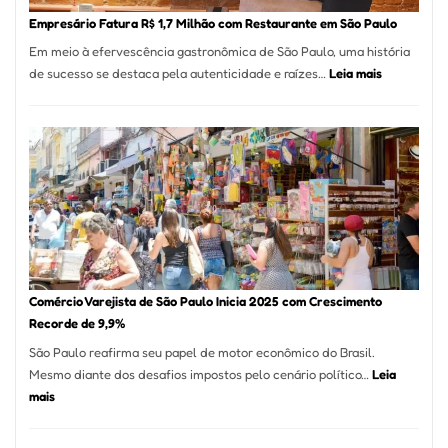
em
Empresário Fatura R$ 1,7 Milhão com Restaurante em São Paulo
12
Em meio à efervescência gastronômica de São Paulo, uma história
Mese
:
de sucesso se destaca pela autenticidade e raízes…
Leia mais
Segu
Empresário
Fund
Fatura
Sead
R$
1,7
Milhão
com
Restaurant
em
São
Paulo
Comércio Varejista de São Paulo Inicia 2025 com Crescimento
Recorde de 9,9%
São Paulo reafirma seu papel de motor econômico do Brasil.
Mesmo diante dos desafios impostos pelo cenário político…
Leia
:
mais
Comércio
Varejista