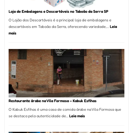
Loja de Embalagens e Descartáveis no Taboão da Serra SP
O Lojão dos Descartáveis é a principal loja de embalagens e
descartáveis em Taboão da Serra, oferecendo variedade,…
Leia
:
mais
Loja
de
Embalagens
e
Descartáveis
no
Taboão
da
Serra
SP
Restaurante árabe na Vila Formosa – Kabuk Esfihas
O Kabuk Esfihas é uma casa de comida árabe na Vila Formosa que
:
se destaca pela autenticidade de…
Leia mais
Restaurante
árabe