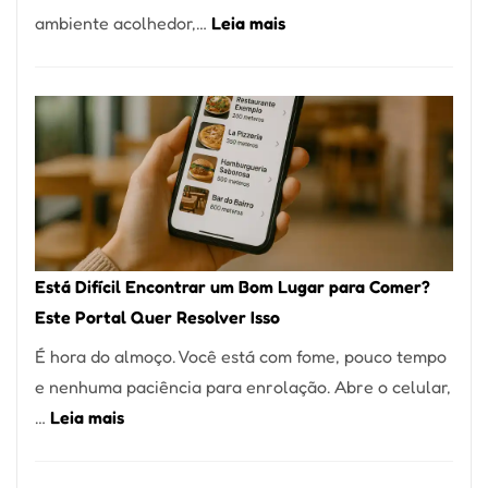
:
ambiente acolhedor,…
Leia mais
Alta
Cocobambu
Gastronomia
Restaurantes:
onde
encontrar
e
como
reservar
em
Está Difícil Encontrar um Bom Lugar para Comer?
São
Este Portal Quer Resolver Isso
Paulo
É hora do almoço. Você está com fome, pouco tempo
e nenhuma paciência para enrolação. Abre o celular,
:
…
Leia mais
Está
Difícil