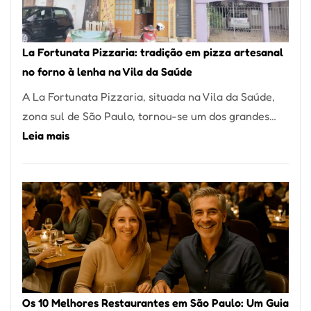
Um
dos
Restaurantes
La Fortunata Pizzaria: tradição em pizza artesanal
Mais
no forno à lenha na Vila da Saúde
Icônicos
A La Fortunata Pizzaria, situada na Vila da Saúde,
de
zona sul de São Paulo, tornou-se um dos grandes…
Pinheiros
:
Leia mais
La
Fortunata
Pizzaria:
tradição
em
pizza
artesanal
no
Os 10 Melhores Restaurantes em São Paulo: Um Guia
forno