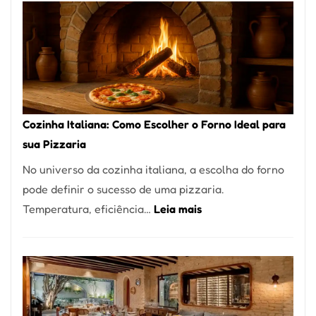
Encontrar
um
Bom
Lugar
para
Comer?
Cozinha Italiana: Como Escolher o Forno Ideal para
Este
sua Pizzaria
Portal
No universo da cozinha italiana, a escolha do forno
Quer
pode definir o sucesso de uma pizzaria.
Resolver
:
Temperatura, eficiência…
Leia mais
Isso
Cozinha
Italiana:
Como
Escolher
o