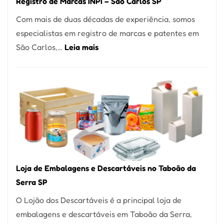
Registro de Marcas INPI – São Carlos SP
Coração
Com mais de duas décadas de experiência, somos
do
especialistas em registro de marcas e patentes em
Itaim
:
São Carlos,…
Leia mais
Bibi
Registro
de
Marcas
INPI
–
São
Carlos
SP
Loja de Embalagens e Descartáveis no Taboão da
Serra SP
O Lojão dos Descartáveis é a principal loja de
embalagens e descartáveis em Taboão da Serra,