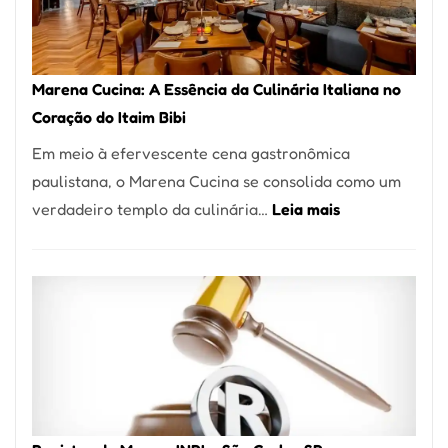
Forno
Ideal
para
Marena Cucina: A Essência da Culinária Italiana no
sua
Coração do Itaim Bibi
Pizzaria
Em meio à efervescente cena gastronômica
paulistana, o Marena Cucina se consolida como um
:
verdadeiro templo da culinária…
Leia mais
Marena
Cucina:
A
Essência
da
Culinária
Italiana
no