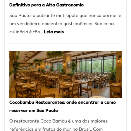
Definitivo para a Alta Gastronomia
à
São Paulo, a pulsante metrópole que nunca dorme, é
lenha
um verdadeiro epicentro gastronômico. Sua cena
na
:
culinária é tão…
Leia mais
Vila
Os
da
10
Saúde
Melhores
Restaurantes
em
São
Paulo:
Um
Cocobambu Restaurantes: onde encontrar e como
Guia
reservar em São Paulo
Definitivo
O restaurante Coco Bambu é uma das maiores
para
referências em frutos do mar no Brasil. Com
a