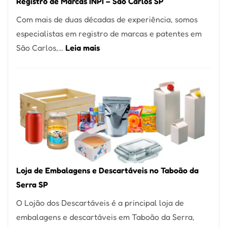
Registro de Marcas INPI – São Carlos SP
Coração
Com mais de duas décadas de experiência, somos
do
especialistas em registro de marcas e patentes em
Itaim
:
São Carlos,…
Leia mais
Bibi
Registro
de
Marcas
INPI
–
São
Carlos
SP
Loja de Embalagens e Descartáveis no Taboão da
Serra SP
O Lojão dos Descartáveis é a principal loja de
embalagens e descartáveis em Taboão da Serra,