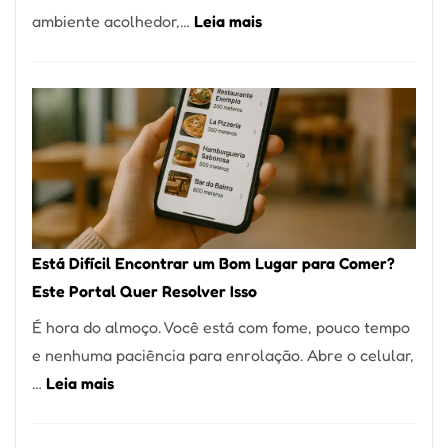
:
ambiente acolhedor,…
Leia mais
Alta
Cocobambu
Gastronomia
Restaurantes:
onde
encontrar
e
como
reservar
em
Está Difícil Encontrar um Bom Lugar para Comer?
São
Este Portal Quer Resolver Isso
Paulo
É hora do almoço. Você está com fome, pouco tempo
e nenhuma paciência para enrolação. Abre o celular,
:
…
Leia mais
Está
Difícil