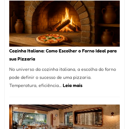
Encontrar
um
Bom
Lugar
para
Comer?
Cozinha Italiana: Como Escolher o Forno Ideal para
Este
sua Pizzaria
Portal
No universo da cozinha italiana, a escolha do forno
Quer
pode definir o sucesso de uma pizzaria.
Resolver
:
Temperatura, eficiência…
Leia mais
Isso
Cozinha
Italiana:
Como
Escolher
o