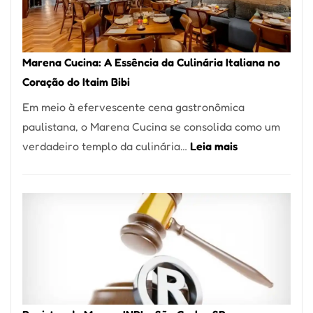
Forno
Ideal
para
Marena Cucina: A Essência da Culinária Italiana no
sua
Coração do Itaim Bibi
Pizzaria
Em meio à efervescente cena gastronômica
paulistana, o Marena Cucina se consolida como um
:
verdadeiro templo da culinária…
Leia mais
Marena
Cucina:
A
Essência
da
Culinária
Italiana
no