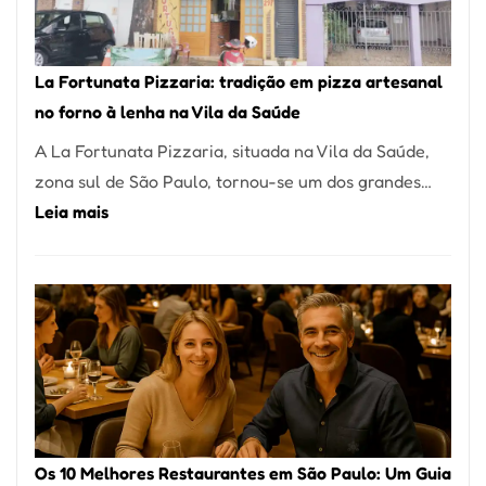
Um
dos
Restaurantes
La Fortunata Pizzaria: tradição em pizza artesanal
Mais
no forno à lenha na Vila da Saúde
Icônicos
A La Fortunata Pizzaria, situada na Vila da Saúde,
de
zona sul de São Paulo, tornou-se um dos grandes…
Pinheiros
:
Leia mais
La
Fortunata
Pizzaria:
tradição
em
pizza
artesanal
no
Os 10 Melhores Restaurantes em São Paulo: Um Guia
forno