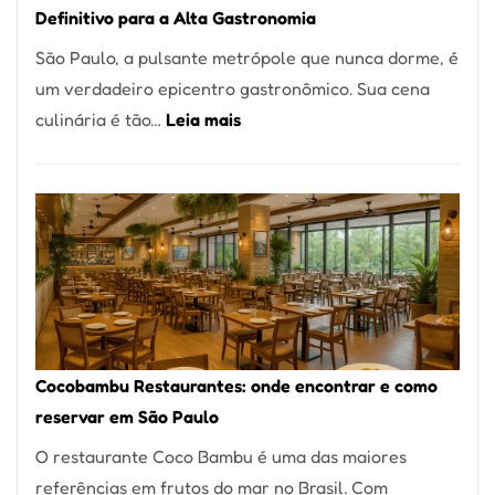
Definitivo para a Alta Gastronomia
à
São Paulo, a pulsante metrópole que nunca dorme, é
lenha
um verdadeiro epicentro gastronômico. Sua cena
na
:
culinária é tão…
Leia mais
Vila
Os
da
10
Saúde
Melhores
Restaurantes
em
São
Paulo:
Um
Cocobambu Restaurantes: onde encontrar e como
Guia
reservar em São Paulo
Definitivo
O restaurante Coco Bambu é uma das maiores
para
referências em frutos do mar no Brasil. Com
a