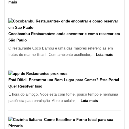
no
:
mais
forno
Os
à
10
lenha
Melhores
na
Restaurantes
Vila
em
Cocobambu Restaurantes: onde encontrar e como reservar em
da
São
São Paulo
Saúde
Paulo:
O restaurante Coco Bambu é uma das maiores referências em
Um
:
frutos do mar no Brasil. Com ambiente acolhedor,…
Leia mais
Guia
Cocoba
Definitivo
Restaura
para
onde
a
encontra
Está Difícil Encontrar um Bom Lugar para Comer? Este Portal
Alta
e
Quer Resolver Isso
Gastronomia
como
É hora do almoço. Você está com fome, pouco tempo e nenhuma
reservar
:
paciência para enrolação. Abre o celular,…
Leia mais
em
Está
São
Difícil
Paulo
Encontrar
um