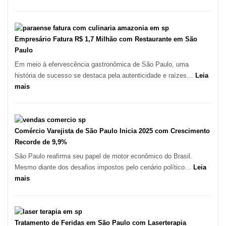
São
Paulo
Registra
Mais
Empresário Fatura R$ 1,7 Milhão com Restaurante em São
de
Paulo
513
Em meio à efervescência gastronômica de São Paulo, uma
Mil
história de sucesso se destaca pela autenticidade e raízes…
Leia
Novas
:
mais
Empresas
Empresário
em
Fatura
12
R$
Meses,
1,7
Comércio Varejista de São Paulo Inicia 2025 com Crescimento
Segundo
Milhão
Recorde de 9,9%
Fundação
com
São Paulo reafirma seu papel de motor econômico do Brasil.
Seade
Restaurante
Mesmo diante dos desafios impostos pelo cenário político…
Leia
em
:
mais
São
Comércio
Paulo
Varejista
de
São
Tratamento de Feridas em São Paulo com Laserterapia