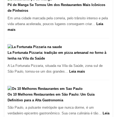
Pé de Manga Se Tornou Um dos Restaurantes Mais Icônicos
de Pinheiros
Em uma cidade marcada pela correria, pelo trânsito intenso e pela
vida urbana acelerada, poucos lugares conseguem criar…
Leia
:
mais
Pé
de
Manga
Se
La Fortunata Pizzaria: tradição em pizza artesanal no forno à
Tornou
lenha na Vila da Saúde
Um
A La Fortunata Pizzaria, situada na Vila da Saúde, zona sul de
dos
:
São Paulo, tornou-se um dos grandes…
Leia mais
Restaurantes
La
Mais
Fortunata
Icônicos
Pizzaria:
de
tradição
Os 10 Melhores Restaurantes em São Paulo: Um Guia
Pinheiros
em
Definitivo para a Alta Gastronomia
pizza
São Paulo, a pulsante metrópole que nunca dorme, é um
artesanal
verdadeiro epicentro gastronômico. Sua cena culinária é tão…
Leia