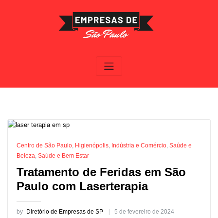
Skip
to
content
Centro de São Paulo
,
Higienópolis
,
Indústria e Comércio
,
Saúde e
Beleza
,
Saúde e Bem Estar
Tratamento de Feridas em São
Paulo com Laserterapia
by
Diretório de Empresas de SP
5 de fevereiro de 2024