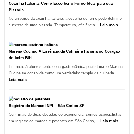
Bom
Cozinha Italiana: Como Escolher o Forno Ideal para sua
Lugar
Pizzaria
para
No universo da cozinha italiana, a escolha do forno pode definir o
Comer?
:
sucesso de uma pizzaria. Temperatura, eficiência…
Leia mais
Este
Cozinha
Portal
Italiana:
Quer
Como
Resolver
Escolher
Marena Cucina: A Essência da Culinária Italiana no Coração
Isso
o
do Itaim Bibi
Forno
Em meio à efervescente cena gastronômica paulistana, o Marena
Ideal
Cucina se consolida como um verdadeiro templo da culinária…
para
:
Leia mais
sua
Marena
Pizzaria
Cucina:
A
Essência
Registro de Marcas INPI – São Carlos SP
da
Com mais de duas décadas de experiência, somos especialistas
Culinária
:
em registro de marcas e patentes em São Carlos,…
Leia mais
Italiana
Registro
no
de