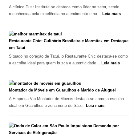
Paulo
A clínica Dust Institute se destaca como líder no setor, sendo
Inicia
:
reconhecida pela excelência no atendimento e na…
Leia mais
2025
Tratamen
com
de
Crescimento
Feridas
Recorde
em
Restaurante Chic: Culinária Brasileira e Marmitex em Destaque
de
São
em Tatuí
9,9%
Paulo
Situado no coração de Tatuí, o Restaurante Chic destaca-se como
com
:
a escolha ideal para quem busca a autenticidade…
Leia mais
Lasertera
Restauran
Chic:
Culinária
Brasileira
Montador de Móveis em Guarulhos e Marido de Aluguel
e
A Empresa Vip Montador de Móveis destaca-se como a escolha
Marmitex
:
ideal em Guarulhos e zona norte de São…
Leia mais
em
Montador
Destaque
de
em
Móveis
Tatuí
em