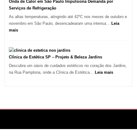
Guarulhos
Onda de Calor em São Paulo Impulsiona Demanda por
e
Serviços de Refrigeração
Marido
As altas temperaturas, atingindo até 42ºC nos meses de outubro e
de
novembro em São Paulo, desencadearam uma intensa…
Leia
Aluguel
:
mais
Onda
de
Calor
em
Clínica de Estética SP – Projeto & Beleza Jardins
São
Descubra um oásis de cuidados estéticos no coração dos Jardins,
Paulo
:
na Rua Pamplona, onde a Clínica de Estética…
Leia mais
Impulsiona
Clínica
Demanda
de
por
Estética
Serviços
SP
de
–
Refrigeração
Projeto
&
Beleza
Jardins