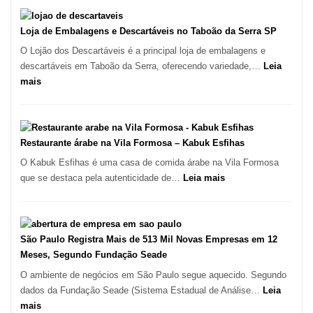
Coração
Marcas
do
INPI
Loja de Embalagens e Descartáveis no Taboão da Serra SP
Itaim
–
O Lojão dos Descartáveis é a principal loja de embalagens e
Bibi
São
descartáveis em Taboão da Serra, oferecendo variedade,…
Leia
Carlos
:
mais
SP
Loja
de
Embalagens
e
Restaurante árabe na Vila Formosa – Kabuk Esfihas
Descartáveis
O Kabuk Esfihas é uma casa de comida árabe na Vila Formosa
no
:
que se destaca pela autenticidade de…
Leia mais
Taboão
Restaurante
da
árabe
Serra
na
SP
Vila
São Paulo Registra Mais de 513 Mil Novas Empresas em 12
Formosa
Meses, Segundo Fundação Seade
–
O ambiente de negócios em São Paulo segue aquecido. Segundo
Kabuk
dados da Fundação Seade (Sistema Estadual de Análise…
Leia
Esfihas
:
mais