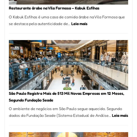
SP
Restaurante árabe na Vila Formosa – Kabuk Esfihas
O Kabuk Esfihas é uma casa de comida árabe na Vila Formosa que
:
se destaca pela autenticidade de…
Leia mais
Restaurante
árabe
na
Vila
Formosa
–
Kabuk
Esfihas
São Paulo Registra Mais de 513 Mil Novas Empresas em 12 Meses,
Segundo Fundação Seade
O ambiente de negócios em São Paulo segue aquecido. Segundo
:
dados da Fundação Seade (Sistema Estadual de Análise…
Leia mais
São
Paul
Regi