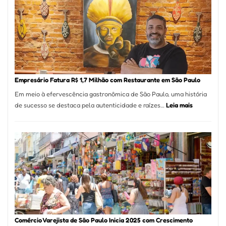
Mais
de
513
Mil
Nova
Empr
em
Empresário Fatura R$ 1,7 Milhão com Restaurante em São Paulo
12
Em meio à efervescência gastronômica de São Paulo, uma história
Mese
:
de sucesso se destaca pela autenticidade e raízes…
Leia mais
Segu
Empresário
Fund
Fatura
Sead
R$
1,7
Milhão
com
Restaurant
em
São
Paulo
Comércio Varejista de São Paulo Inicia 2025 com Crescimento