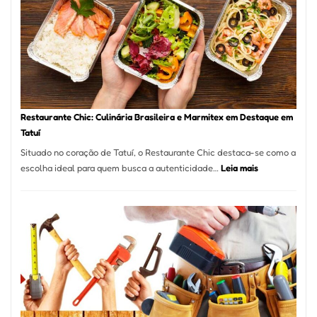
em
São
Paulo
com
Laserterapi
Restaurante Chic: Culinária Brasileira e Marmitex em Destaque em
Tatuí
Situado no coração de Tatuí, o Restaurante Chic destaca-se como a
:
escolha ideal para quem busca a autenticidade…
Leia mais
Restaurante
Chic:
Culinária
Brasileira
e
Marmitex
em
Destaque
em