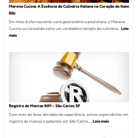
Pizzaria
Marena Cucina: A Essência da Culinária Italiana no Coração do Itaim
Bibi
Em meio à efervescente cena gastronômica paulistana, o Marena
Cucina se consolida como um verdadeiro templo da culinária…
Leia
:
mais
Marena
Cucina:
A
Essência
da
Culinária
Italiana
no
Coração
do
Registro de Marcas INPI – São Carlos SP
Itaim
Com mais de duas décadas de experiência, somos especialistas em
Bibi
:
registro de marcas e patentes em São Carlos,…
Leia mais
Registro
de