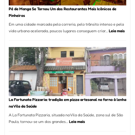
Pé de Manga Se Tornou Um dos Restaurantes Mais Icônicos de
Pinheiros
Em uma cidade marcada pela correria, pelo trânsito intenso e pela
:
vida urbana acelerada, poucos lugares conseguem criar…
Leia mais
Pé
de
Mang
Se
Torno
Um
dos
Resta
Mais
Icôni
La Fortunata Pizzaria: tradição em pizza artesanal no forno à lenha
de
na Vila da Saúde
Pinhe
A La Fortunata Pizzaria, situada na Vila da Saúde, zona sul de São
:
Paulo, tornou-se um dos grandes…
Leia mais
La
Fortunata