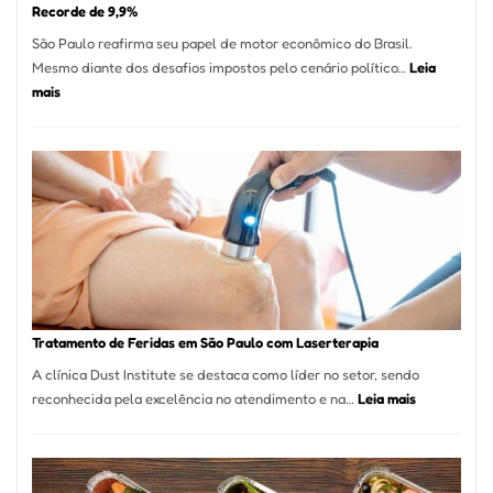
Recorde de 9,9%
São Paulo reafirma seu papel de motor econômico do Brasil.
Mesmo diante dos desafios impostos pelo cenário político…
Leia
:
mais
Comércio
Varejista
de
São
Paulo
Inicia
2025
com
Crescimento
Recorde
Tratamento de Feridas em São Paulo com Laserterapia
de
A clínica Dust Institute se destaca como líder no setor, sendo
9,9%
:
reconhecida pela excelência no atendimento e na…
Leia mais
Tratamento
de
Feridas