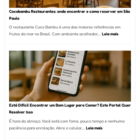
Guia
Definitivo
Cocobambu Restaurantes: onde encontrar e como reservar em São
para
Paulo
a
O restaurante Coco Bambu é uma das maiores referências em
Alta
:
frutos do mar no Brasil. Com ambiente acolhedor,…
Leia mais
Gastronomia
Cocobambu
Restaurante
onde
encontrar
e
como
reservar
em
São
Paulo
Está Difícil Encontrar um Bom Lugar para Comer? Este Portal Quer
Resolver Isso
É hora do almoço. Você está com fome, pouco tempo e nenhuma
:
paciência para enrolação. Abre o celular,…
Leia mais
Está