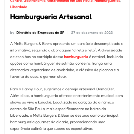
Centro
,
Gastronomia
,
Gastronomia em São Paulo
,
Hamburguerias
,
Liberdade
Hamburgueria Artesanal
by
Diretório de Empresas de SP
27 de dezembro de 2023
A Melts Burgers & Beers apresenta um cardápio descomplicado e
informativo, seguindo a abordagem “direta e reto”. A diversidade
de escolhas no cardápio dessa
hamburgueria
é notável, incluindo
opções como hambúrguer de salmão, cordeiro, frango, uma
alternativa vegetariana de abobrinha, o clássico de picanha e a
favorita da casa, o german steak.
Para o Happy Hour, sugerimos a cerveja artesanal Dama Bier.
Além disso, a hamburgueria oferece entretenimento musical com
shows ao vivo e karaokê. Localizada no coração do dinâmico
centro de São Paulo, mais especificamente no bairro da
Liberdade, a Melts Burgers & Beer se destaca como a principal
hamburgueria gourmet da cidade, proporcionando uma
experiência culinária que supera as expectativas.