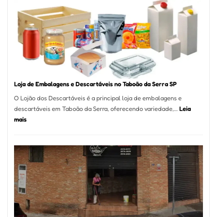
Marcas
INPI
–
São
Carlos
SP
Loja de Embalagens e Descartáveis no Taboão da Serra SP
O Lojão dos Descartáveis é a principal loja de embalagens e
descartáveis em Taboão da Serra, oferecendo variedade,…
Leia
:
mais
Loja
de
Embalagens
e
Descartáveis
no
Taboão
da
Serra