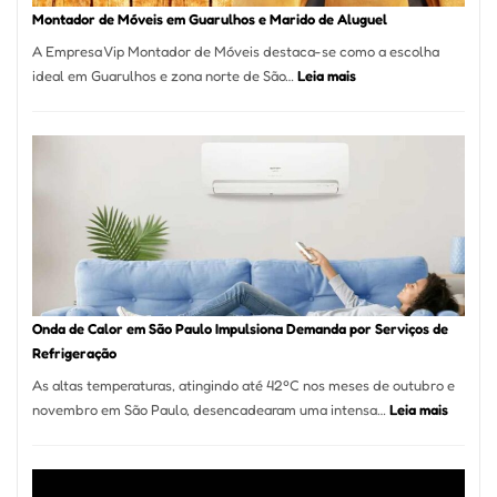
Tatuí
Montador de Móveis em Guarulhos e Marido de Aluguel
A Empresa Vip Montador de Móveis destaca-se como a escolha
:
ideal em Guarulhos e zona norte de São…
Leia mais
Montador
de
Móveis
em
Guarulhos
e
Marido
de
Aluguel
Onda de Calor em São Paulo Impulsiona Demanda por Serviços de
Refrigeração
As altas temperaturas, atingindo até 42ºC nos meses de outubro e
:
novembro em São Paulo, desencadearam uma intensa…
Leia mais
Onda
de
Calor