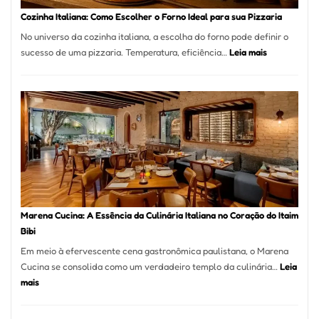
Portal
Cozinha Italiana: Como Escolher o Forno Ideal para sua Pizzaria
Quer
No universo da cozinha italiana, a escolha do forno pode definir o
Resolver
:
sucesso de uma pizzaria. Temperatura, eficiência…
Leia mais
Isso
Cozinha
Italiana:
Como
Escolher
o
Forno
Ideal
para
sua
Pizzaria
Marena Cucina: A Essência da Culinária Italiana no Coração do Itaim
Bibi
Em meio à efervescente cena gastronômica paulistana, o Marena
Cucina se consolida como um verdadeiro templo da culinária…
Leia
:
mais
Marena
Cucina: