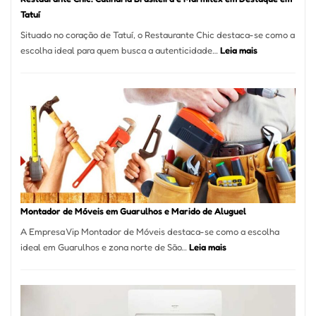
Tatuí
Situado no coração de Tatuí, o Restaurante Chic destaca-se como a
:
escolha ideal para quem busca a autenticidade…
Leia mais
Restaurante
Chic:
Culinária
Brasileira
e
Marmitex
em
Destaque
em
Tatuí
Montador de Móveis em Guarulhos e Marido de Aluguel
A Empresa Vip Montador de Móveis destaca-se como a escolha
:
ideal em Guarulhos e zona norte de São…
Leia mais
Montador
de
Móveis
em