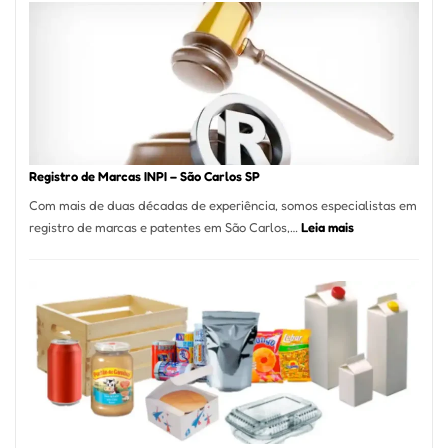
A
Essência
da
Culinária
Italiana
no
Coração
do
Registro de Marcas INPI – São Carlos SP
Itaim
Com mais de duas décadas de experiência, somos especialistas em
Bibi
:
registro de marcas e patentes em São Carlos,…
Leia mais
Registro
de
Marcas
INPI
–
São
Carlos
SP