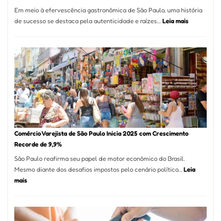
12
Em meio à efervescência gastronômica de São Paulo, uma história
Mese
:
de sucesso se destaca pela autenticidade e raízes…
Leia mais
Segu
Empresário
Fund
Fatura
Sead
R$
1,7
Milhão
com
Restaurant
em
São
Paulo
Comércio Varejista de São Paulo Inicia 2025 com Crescimento
Recorde de 9,9%
São Paulo reafirma seu papel de motor econômico do Brasil.
Mesmo diante dos desafios impostos pelo cenário político…
Leia
:
mais
Comércio
Varejista
de