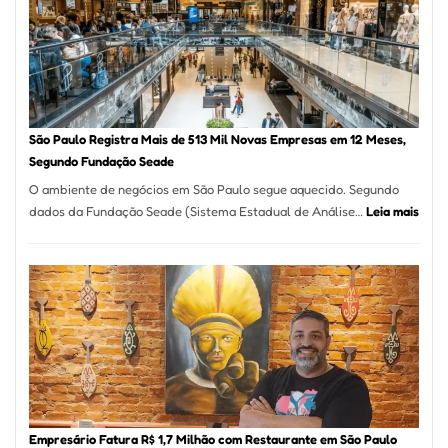
Formosa
–
Kabuk
Esfihas
São Paulo Registra Mais de 513 Mil Novas Empresas em 12 Meses,
Segundo Fundação Seade
O ambiente de negócios em São Paulo segue aquecido. Segundo
:
dados da Fundação Seade (Sistema Estadual de Análise…
Leia mais
São
Paul
Regi
Mais
de
513
Mil
Nova
Empr
em
Empresário Fatura R$ 1,7 Milhão com Restaurante em São Paulo