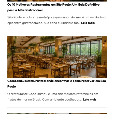
à
Os 10 Melhores Restaurantes em São Paulo: Um Guia Definitivo
lenha
para a Alta Gastronomia
na
São Paulo, a pulsante metrópole que nunca dorme, é um verdadeiro
Vila
:
epicentro gastronômico. Sua cena culinária é tão…
Leia mais
da
Os
Saúde
10
Melhores
Restaurante
em
São
Paulo:
Um
Guia
Definitivo
Cocobambu Restaurantes: onde encontrar e como reservar em São
para
Paulo
a
O restaurante Coco Bambu é uma das maiores referências em
Alta
:
frutos do mar no Brasil. Com ambiente acolhedor,…
Leia mais
Gastronomia
Cocobambu
Restaurante