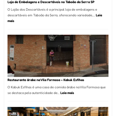
Loja de Embalagens e Descartáveis no Taboão da Serra SP
O Lojão dos Descartáveis é a principal loja de embalagens e
descartáveis em Taboão da Serra, oferecendo variedade,…
Leia
:
mais
Loja
de
Embalagens
e
Descartáveis
no
Taboão
da
Serra
SP
Restaurante árabe na Vila Formosa – Kabuk Esfihas
O Kabuk Esfihas é uma casa de comida árabe na Vila Formosa que
:
se destaca pela autenticidade de…
Leia mais
Restaurante
árabe
na
Vila