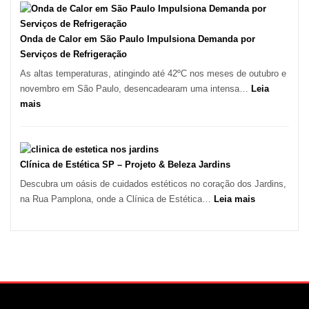
em
Móveis
Tatuí
em
Guarulhos
Onda de Calor em São Paulo Impulsiona Demanda por
e
Serviços de Refrigeração
Marido
As altas temperaturas, atingindo até 42ºC nos meses de outubro e
de
novembro em São Paulo, desencadearam uma intensa…
Leia
Aluguel
:
mais
Onda
de
Calor
em
Clínica de Estética SP – Projeto & Beleza Jardins
São
Descubra um oásis de cuidados estéticos no coração dos Jardins,
Paulo
:
na Rua Pamplona, onde a Clínica de Estética…
Leia mais
Impulsiona
Clínica
Demanda
de
por
Estética
Serviços
SP
de
–
Refrigeração
Projeto
&