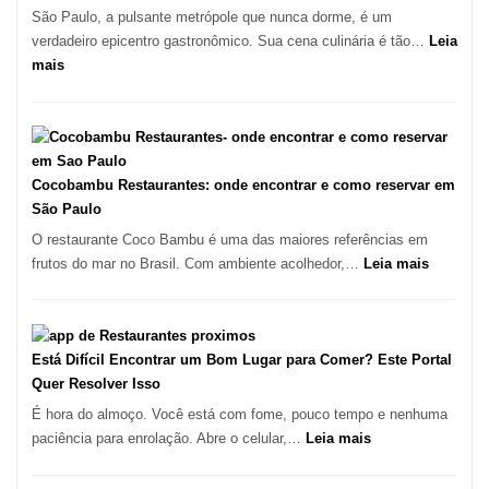
pizza
São Paulo, a pulsante metrópole que nunca dorme, é um
artesanal
verdadeiro epicentro gastronômico. Sua cena culinária é tão…
Leia
no
:
mais
forno
Os
à
10
lenha
Melhores
na
Restaurantes
Vila
em
Cocobambu Restaurantes: onde encontrar e como reservar em
da
São
São Paulo
Saúde
Paulo:
O restaurante Coco Bambu é uma das maiores referências em
Um
:
frutos do mar no Brasil. Com ambiente acolhedor,…
Leia mais
Guia
Cocoba
Definitivo
Restaura
para
onde
a
encontra
Está Difícil Encontrar um Bom Lugar para Comer? Este Portal
Alta
e
Quer Resolver Isso
Gastronomia
como
É hora do almoço. Você está com fome, pouco tempo e nenhuma
reservar
:
paciência para enrolação. Abre o celular,…
Leia mais
em
Está
São
Difícil