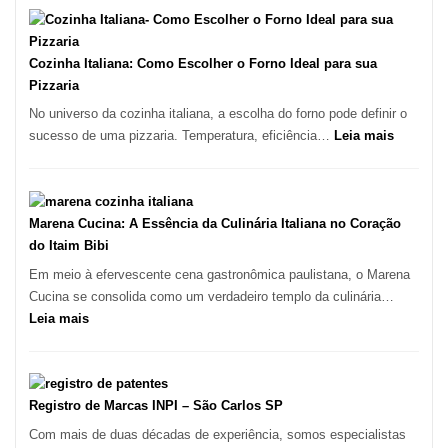
Paulo
Encontrar
um
Bom
Cozinha Italiana: Como Escolher o Forno Ideal para sua
Lugar
Pizzaria
para
No universo da cozinha italiana, a escolha do forno pode definir o
Comer?
:
sucesso de uma pizzaria. Temperatura, eficiência…
Leia mais
Este
Cozinha
Portal
Italiana:
Quer
Como
Resolver
Escolher
Marena Cucina: A Essência da Culinária Italiana no Coração
Isso
o
do Itaim Bibi
Forno
Em meio à efervescente cena gastronômica paulistana, o Marena
Ideal
Cucina se consolida como um verdadeiro templo da culinária…
para
:
Leia mais
sua
Marena
Pizzaria
Cucina:
A
Essência
Registro de Marcas INPI – São Carlos SP
da
Com mais de duas décadas de experiência, somos especialistas