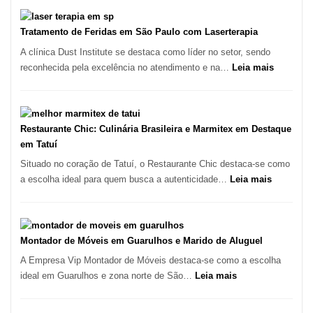
Varejista
de
São
Tratamento de Feridas em São Paulo com Laserterapia
Paulo
A clínica Dust Institute se destaca como líder no setor, sendo
Inicia
:
reconhecida pela excelência no atendimento e na…
Leia mais
2025
Tratamen
com
de
Crescimento
Feridas
Recorde
em
Restaurante Chic: Culinária Brasileira e Marmitex em Destaque
de
São
em Tatuí
9,9%
Paulo
Situado no coração de Tatuí, o Restaurante Chic destaca-se como
com
:
a escolha ideal para quem busca a autenticidade…
Leia mais
Lasertera
Restauran
Chic:
Culinária
Brasileira
Montador de Móveis em Guarulhos e Marido de Aluguel
e
A Empresa Vip Montador de Móveis destaca-se como a escolha
Marmitex
:
ideal em Guarulhos e zona norte de São…
Leia mais
em
Montador
Destaque
de