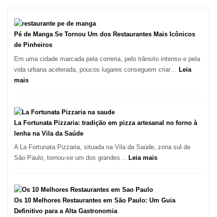
Pé de Manga Se Tornou Um dos Restaurantes Mais Icônicos
de Pinheiros
Em uma cidade marcada pela correria, pelo trânsito intenso e pela
vida urbana acelerada, poucos lugares conseguem criar…
Leia
:
mais
Pé
de
Manga
Se
La Fortunata Pizzaria: tradição em pizza artesanal no forno à
Tornou
lenha na Vila da Saúde
Um
A La Fortunata Pizzaria, situada na Vila da Saúde, zona sul de
dos
:
São Paulo, tornou-se um dos grandes…
Leia mais
Restaurantes
La
Mais
Fortunata
Icônicos
Pizzaria:
de
tradição
Os 10 Melhores Restaurantes em São Paulo: Um Guia
Pinheiros
em
Definitivo para a Alta Gastronomia