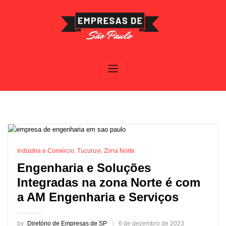
Skip
to
content
Indústria e Comércio
,
Tucuruvi
,
Zona Norte
Engenharia e Soluções
Integradas na zona Norte é com
a AM Engenharia e Serviços
by
Diretório de Empresas de SP
6 de dezembro de 2023