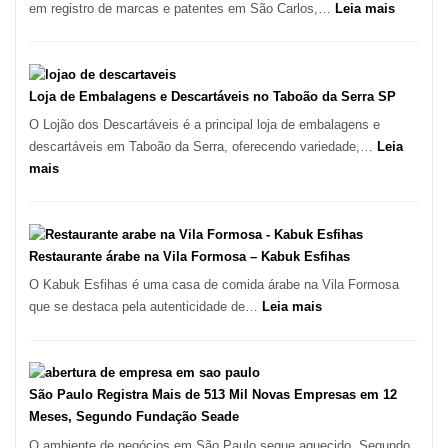
Culinária
:
em registro de marcas e patentes em São Carlos,…
Leia mais
Italiana
Registro
no
de
Coração
Marcas
do
INPI
Loja de Embalagens e Descartáveis no Taboão da Serra SP
Itaim
–
O Lojão dos Descartáveis é a principal loja de embalagens e
Bibi
São
descartáveis em Taboão da Serra, oferecendo variedade,…
Leia
Carlos
:
mais
SP
Loja
de
Embalagens
e
Restaurante árabe na Vila Formosa – Kabuk Esfihas
Descartáveis
O Kabuk Esfihas é uma casa de comida árabe na Vila Formosa
no
:
que se destaca pela autenticidade de…
Leia mais
Taboão
Restaurante
da
árabe
Serra
na
SP
Vila
São Paulo Registra Mais de 513 Mil Novas Empresas em 12
Formosa
Meses, Segundo Fundação Seade
–
O ambiente de negócios em São Paulo segue aquecido. Segundo