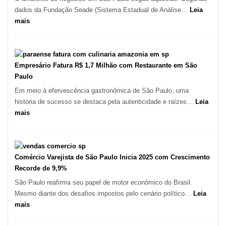
Kabuk
dados da Fundação Seade (Sistema Estadual de Análise…
Leia
Esfihas
:
mais
São
Paulo
Registra
Mais
Empresário Fatura R$ 1,7 Milhão com Restaurante em São
de
Paulo
513
Em meio à efervescência gastronômica de São Paulo, uma
Mil
história de sucesso se destaca pela autenticidade e raízes…
Leia
Novas
:
mais
Empresas
Empresário
em
Fatura
12
R$
Meses,
1,7
Comércio Varejista de São Paulo Inicia 2025 com Crescimento
Segundo
Milhão
Recorde de 9,9%
Fundação
com
São Paulo reafirma seu papel de motor econômico do Brasil.
Seade
Restaurante
Mesmo diante dos desafios impostos pelo cenário político…
Leia
em
:
mais
São
Comércio
Paulo