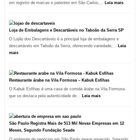
Culinária
:
em registro de marcas e patentes em São Carlos,…
Leia mais
Italiana
Registro
no
de
Coração
Marcas
do
INPI
Loja de Embalagens e Descartáveis no Taboão da Serra SP
Itaim
–
O Lojão dos Descartáveis é a principal loja de embalagens e
Bibi
São
descartáveis em Taboão da Serra, oferecendo variedade,…
Leia
Carlos
:
mais
SP
Loja
de
Embalagens
e
Restaurante árabe na Vila Formosa – Kabuk Esfihas
Descartáveis
O Kabuk Esfihas é uma casa de comida árabe na Vila Formosa
no
:
que se destaca pela autenticidade de…
Leia mais
Taboão
Restaurante
da
árabe
Serra
na
SP
Vila
São Paulo Registra Mais de 513 Mil Novas Empresas em 12
Formosa
Meses, Segundo Fundação Seade
–
O ambiente de negócios em São Paulo segue aquecido. Segundo