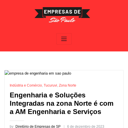
Skip
to
content
Indústria e Comércio
,
Tucuruvi
,
Zona Norte
Engenharia e Soluções
Integradas na zona Norte é com
a AM Engenharia e Serviços
by
Diretório de Empresas de SP
6 de dezembro de 2023