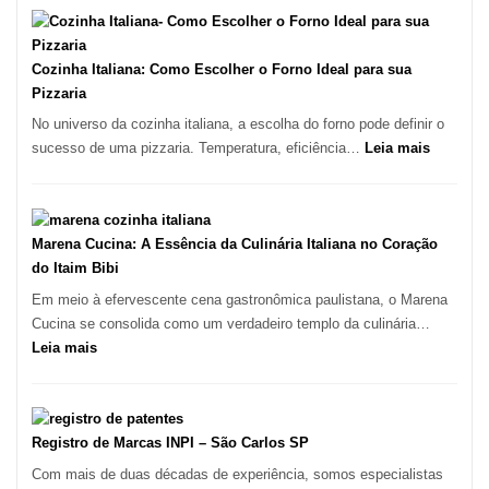
Paulo
Encontrar
um
Bom
Cozinha Italiana: Como Escolher o Forno Ideal para sua
Lugar
Pizzaria
para
No universo da cozinha italiana, a escolha do forno pode definir o
Comer?
:
sucesso de uma pizzaria. Temperatura, eficiência…
Leia mais
Este
Cozinha
Portal
Italiana:
Quer
Como
Resolver
Escolher
Marena Cucina: A Essência da Culinária Italiana no Coração
Isso
o
do Itaim Bibi
Forno
Em meio à efervescente cena gastronômica paulistana, o Marena
Ideal
Cucina se consolida como um verdadeiro templo da culinária…
para
:
Leia mais
sua
Marena
Pizzaria
Cucina:
A
Essência
Registro de Marcas INPI – São Carlos SP
da
Com mais de duas décadas de experiência, somos especialistas