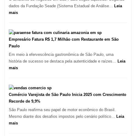
Kabuk
dados da Fundação Seade (Sistema Estadual de Análise…
Leia
Esfihas
:
mais
São
Paulo
Registra
Mais
Empresário Fatura R$ 1,7 Milhão com Restaurante em São
de
Paulo
513
Em meio à efervescência gastronômica de São Paulo, uma
Mil
história de sucesso se destaca pela autenticidade e raízes…
Leia
Novas
:
mais
Empresas
Empresário
em
Fatura
12
R$
Meses,
1,7
Comércio Varejista de São Paulo Inicia 2025 com Crescimento
Segundo
Milhão
Recorde de 9,9%
Fundação
com
São Paulo reafirma seu papel de motor econômico do Brasil.
Seade
Restaurante
Mesmo diante dos desafios impostos pelo cenário político…
Leia
em
:
mais
São
Comércio
Paulo