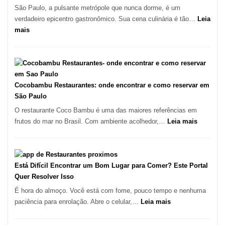
pizza
São Paulo, a pulsante metrópole que nunca dorme, é um
artesanal
verdadeiro epicentro gastronômico. Sua cena culinária é tão…
Leia
no
:
mais
forno
Os
à
10
lenha
Melhores
na
Restaurantes
Vila
em
Cocobambu Restaurantes: onde encontrar e como reservar em
da
São
São Paulo
Saúde
Paulo:
O restaurante Coco Bambu é uma das maiores referências em
Um
:
frutos do mar no Brasil. Com ambiente acolhedor,…
Leia mais
Guia
Cocoba
Definitivo
Restaura
para
onde
a
encontra
Está Difícil Encontrar um Bom Lugar para Comer? Este Portal
Alta
e
Quer Resolver Isso
Gastronomia
como
É hora do almoço. Você está com fome, pouco tempo e nenhuma
reservar
:
paciência para enrolação. Abre o celular,…
Leia mais
em
Está
São
Difícil