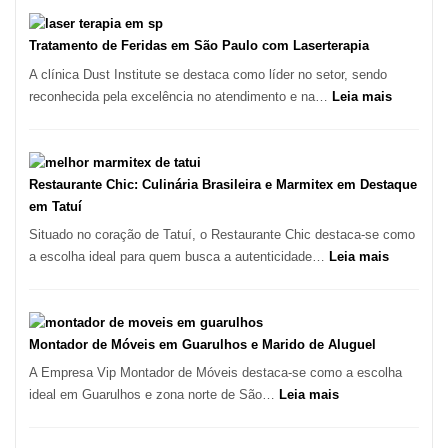
Varejista
de
São
Tratamento de Feridas em São Paulo com Laserterapia
Paulo
A clínica Dust Institute se destaca como líder no setor, sendo
Inicia
:
reconhecida pela excelência no atendimento e na…
Leia mais
2025
Tratamen
com
de
Crescimento
Feridas
Recorde
em
Restaurante Chic: Culinária Brasileira e Marmitex em Destaque
de
São
em Tatuí
9,9%
Paulo
Situado no coração de Tatuí, o Restaurante Chic destaca-se como
com
:
a escolha ideal para quem busca a autenticidade…
Leia mais
Lasertera
Restauran
Chic:
Culinária
Brasileira
Montador de Móveis em Guarulhos e Marido de Aluguel
e
A Empresa Vip Montador de Móveis destaca-se como a escolha
Marmitex
:
ideal em Guarulhos e zona norte de São…
Leia mais
em
Montador
Destaque
de