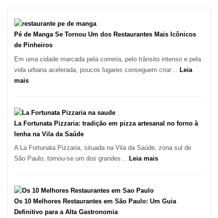
Pé de Manga Se Tornou Um dos Restaurantes Mais Icônicos
de Pinheiros
Em uma cidade marcada pela correria, pelo trânsito intenso e pela
vida urbana acelerada, poucos lugares conseguem criar…
Leia
:
mais
Pé
de
Manga
Se
La Fortunata Pizzaria: tradição em pizza artesanal no forno à
Tornou
lenha na Vila da Saúde
Um
A La Fortunata Pizzaria, situada na Vila da Saúde, zona sul de
dos
:
São Paulo, tornou-se um dos grandes…
Leia mais
Restaurantes
La
Mais
Fortunata
Icônicos
Pizzaria:
de
tradição
Os 10 Melhores Restaurantes em São Paulo: Um Guia
Pinheiros
em
Definitivo para a Alta Gastronomia