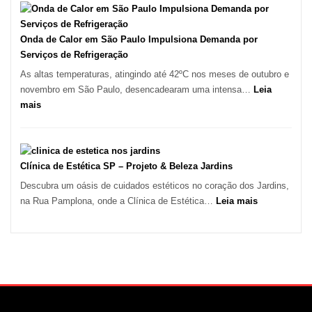
em
Móveis
Tatuí
em
Guarulhos
Onda de Calor em São Paulo Impulsiona Demanda por
e
Serviços de Refrigeração
Marido
As altas temperaturas, atingindo até 42ºC nos meses de outubro e
de
novembro em São Paulo, desencadearam uma intensa…
Leia
Aluguel
:
mais
Onda
de
Calor
em
Clínica de Estética SP – Projeto & Beleza Jardins
São
Descubra um oásis de cuidados estéticos no coração dos Jardins,
Paulo
:
na Rua Pamplona, onde a Clínica de Estética…
Leia mais
Impulsiona
Clínica
Demanda
de
por
Estética
Serviços
SP
de
–
Refrigeração
Projeto
&