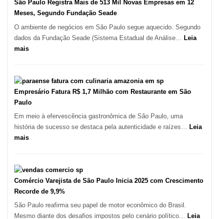
Vila
São Paulo Registra Mais de 513 Mil Novas Empresas em 12
Formosa
Meses, Segundo Fundação Seade
–
O ambiente de negócios em São Paulo segue aquecido. Segundo
Kabuk
dados da Fundação Seade (Sistema Estadual de Análise…
Leia
Esfihas
:
mais
São
Paulo
Registra
Mais
Empresário Fatura R$ 1,7 Milhão com Restaurante em São
de
Paulo
513
Em meio à efervescência gastronômica de São Paulo, uma
Mil
história de sucesso se destaca pela autenticidade e raízes…
Leia
Novas
:
mais
Empresas
Empresário
em
Fatura
12
R$
Meses,
1,7
Comércio Varejista de São Paulo Inicia 2025 com Crescimento
Segundo
Milhão
Recorde de 9,9%
Fundação
com
São Paulo reafirma seu papel de motor econômico do Brasil.
Seade
Restaurante
Mesmo diante dos desafios impostos pelo cenário político…
Leia