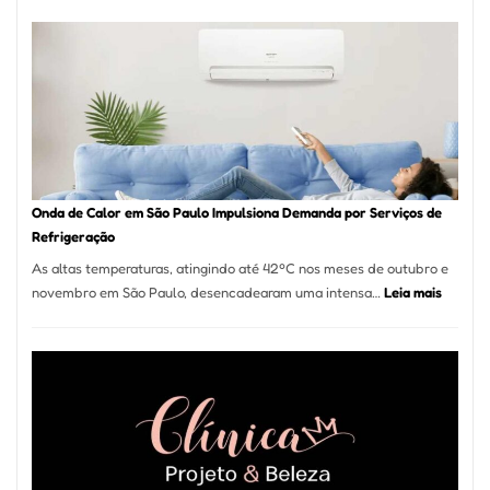
de
Móveis
em
Guarulhos
e
Marido
de
Aluguel
Onda de Calor em São Paulo Impulsiona Demanda por Serviços de
Refrigeração
As altas temperaturas, atingindo até 42ºC nos meses de outubro e
:
novembro em São Paulo, desencadearam uma intensa…
Leia mais
Onda
de
Calor
em
São
Paulo
Impulsi
Deman