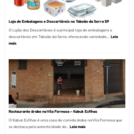
SP
Loja de Embalagens e Descartáveis no Taboão da Serra SP
O Lojão dos Descartáveis é a principal loja de embalagens e
descartáveis em Taboão da Serra, oferecendo variedade,…
Leia
:
mais
Loja
de
Embalagens
e
Descartáveis
no
Taboão
da
Serra
SP
Restaurante árabe na Vila Formosa – Kabuk Esfihas
O Kabuk Esfihas é uma casa de comida árabe na Vila Formosa que
:
se destaca pela autenticidade de…
Leia mais
Restaurante