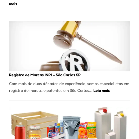
:
mais
Marena
Cucina:
A
Essência
da
Culinária
Italiana
no
Coração
do
Registro de Marcas INPI – São Carlos SP
Itaim
Com mais de duas décadas de experiência, somos especialistas em
Bibi
:
registro de marcas e patentes em São Carlos,…
Leia mais
Registro
de
Marcas
INPI
–
São
Carlos