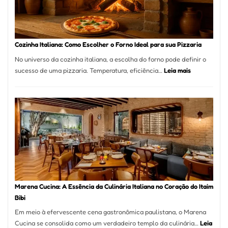
para
Comer?
Este
Portal
Cozinha Italiana: Como Escolher o Forno Ideal para sua Pizzaria
Quer
No universo da cozinha italiana, a escolha do forno pode definir o
Resolver
:
sucesso de uma pizzaria. Temperatura, eficiência…
Leia mais
Isso
Cozinha
Italiana:
Como
Escolher
o
Forno
Ideal
para
sua
Pizzaria
Marena Cucina: A Essência da Culinária Italiana no Coração do Itaim
Bibi
Em meio à efervescente cena gastronômica paulistana, o Marena
Cucina se consolida como um verdadeiro templo da culinária…
Leia