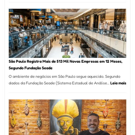
árabe
na
Vila
Formosa
–
Kabuk
Esfihas
São Paulo Registra Mais de 513 Mil Novas Empresas em 12 Meses,
Segundo Fundação Seade
O ambiente de negócios em São Paulo segue aquecido. Segundo
:
dados da Fundação Seade (Sistema Estadual de Análise…
Leia mais
São
Paul
Regi
Mais
de
513
Mil