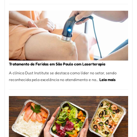
Comércio
Varejista
de
São
Paulo
Inicia
2025
com
Crescimento
Recorde
Tratamento de Feridas em São Paulo com Laserterapia
de
A clínica Dust Institute se destaca como líder no setor, sendo
9,9%
:
reconhecida pela excelência no atendimento e na…
Leia mais
Tratamento
de
Feridas
em
São
Paulo
com
Laserterapi