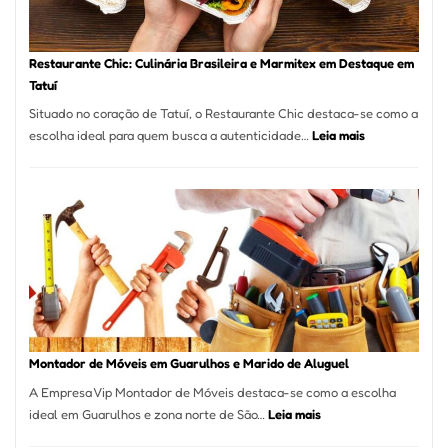
Restaurante Chic: Culinária Brasileira e Marmitex em Destaque em
Tatuí
Situado no coração de Tatuí, o Restaurante Chic destaca-se como a
:
escolha ideal para quem busca a autenticidade…
Leia mais
Restaurante
Chic:
Culinária
Brasileira
e
Marmitex
em
Destaque
em
Tatuí
Montador de Móveis em Guarulhos e Marido de Aluguel
A Empresa Vip Montador de Móveis destaca-se como a escolha
:
ideal em Guarulhos e zona norte de São…
Leia mais
Montador