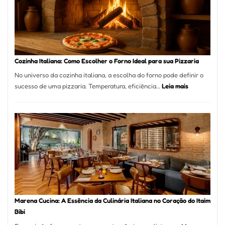
Bom
Lugar
para
Comer?
Este
Portal
Cozinha Italiana: Como Escolher o Forno Ideal para sua Pizzaria
Quer
No universo da cozinha italiana, a escolha do forno pode definir o
Resolver
:
sucesso de uma pizzaria. Temperatura, eficiência…
Leia mais
Isso
Cozinha
Italiana:
Como
Escolher
o
Forno
Ideal
para
sua
Pizzaria
Marena Cucina: A Essência da Culinária Italiana no Coração do Itaim
Bibi