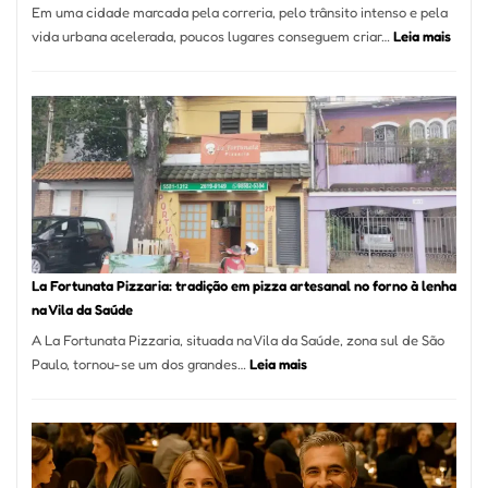
Em uma cidade marcada pela correria, pelo trânsito intenso e pela
:
vida urbana acelerada, poucos lugares conseguem criar…
Leia mais
Pé
de
Mang
Se
Torno
Um
dos
Resta
Mais
Icôni
La Fortunata Pizzaria: tradição em pizza artesanal no forno à lenha
de
na Vila da Saúde
Pinhe
A La Fortunata Pizzaria, situada na Vila da Saúde, zona sul de São
:
Paulo, tornou-se um dos grandes…
Leia mais
La
Fortunata
Pizzaria:
tradição
em