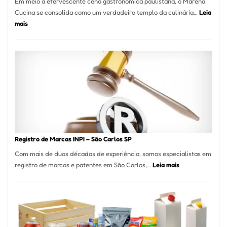
Em meio à efervescente cena gastronômica paulistana, o Marena
Cucina se consolida como um verdadeiro templo da culinária…
Leia
:
mais
Marena
Cucina:
A
Essência
da
Culinária
Italiana
no
Coração
do
Registro de Marcas INPI – São Carlos SP
Itaim
Com mais de duas décadas de experiência, somos especialistas em
Bibi
:
registro de marcas e patentes em São Carlos,…
Leia mais
Registro
de
Marcas
INPI
–