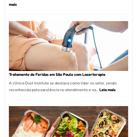
:
mais
Comércio
Varejista
de
São
Paulo
Inicia
2025
com
Crescimento
Recorde
Tratamento de Feridas em São Paulo com Laserterapia
de
A clínica Dust Institute se destaca como líder no setor, sendo
9,9%
:
reconhecida pela excelência no atendimento e na…
Leia mais
Tratamento
de
Feridas
em
São
Paulo
com