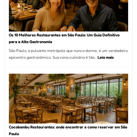
pizza
artesanal
no
forno
à
Os 10 Melhores Restaurantes em São Paulo: Um Guia Definitivo
lenha
para a Alta Gastronomia
na
São Paulo, a pulsante metrópole que nunca dorme, é um verdadeiro
Vila
:
epicentro gastronômico. Sua cena culinária é tão…
Leia mais
da
Os
Saúde
10
Melhores
Restaurante
em
São
Paulo:
Um
Guia
Definitivo
Cocobambu Restaurantes: onde encontrar e como reservar em São
para
Paulo