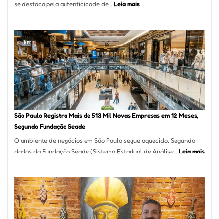
:
se destaca pela autenticidade de…
Leia mais
Restaurante
árabe
na
Vila
Formosa
–
Kabuk
Esfihas
São Paulo Registra Mais de 513 Mil Novas Empresas em 12 Meses,
Segundo Fundação Seade
O ambiente de negócios em São Paulo segue aquecido. Segundo
:
dados da Fundação Seade (Sistema Estadual de Análise…
Leia mais
São
Paul
Regi
Mais
de
513