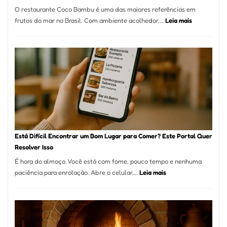
a
O restaurante Coco Bambu é uma das maiores referências em
Alta
:
frutos do mar no Brasil. Com ambiente acolhedor,…
Leia mais
Gastronomia
Cocobambu
Restaurante
onde
encontrar
e
como
reservar
em
São
Paulo
Está Difícil Encontrar um Bom Lugar para Comer? Este Portal Quer
Resolver Isso
É hora do almoço. Você está com fome, pouco tempo e nenhuma
:
paciência para enrolação. Abre o celular,…
Leia mais
Está
Difícil
Encontrar
um