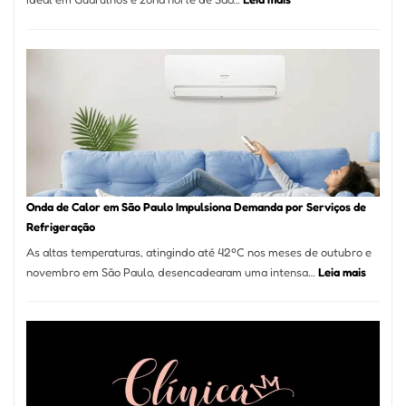
Montador
de
Móveis
em
Guarulhos
e
Marido
de
Aluguel
Onda de Calor em São Paulo Impulsiona Demanda por Serviços de
Refrigeração
As altas temperaturas, atingindo até 42ºC nos meses de outubro e
:
novembro em São Paulo, desencadearam uma intensa…
Leia mais
Onda
de
Calor
em
São
Paulo