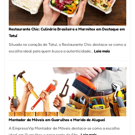
Laserterapi
Restaurante Chic: Culinária Brasileira e Marmitex em Destaque em
Tatuí
Situado no coração de Tatuí, o Restaurante Chic destaca-se como a
:
escolha ideal para quem busca a autenticidade…
Leia mais
Restaurante
Chic:
Culinária
Brasileira
e
Marmitex
em
Destaque
em
Tatuí
Montador de Móveis em Guarulhos e Marido de Aluguel
A Empresa Vip Montador de Móveis destaca-se como a escolha
:
ideal em Guarulhos e zona norte de São…
Leia mais