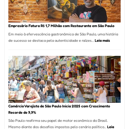
Mil
Nova
Empr
em
Empresário Fatura R$ 1,7 Milhão com Restaurante em São Paulo
12
Em meio à efervescência gastronômica de São Paulo, uma história
Mese
:
de sucesso se destaca pela autenticidade e raízes…
Leia mais
Segu
Empresário
Fund
Fatura
Sead
R$
1,7
Milhão
com
Restaurant
em
São
Paulo
Comércio Varejista de São Paulo Inicia 2025 com Crescimento
Recorde de 9,9%
São Paulo reafirma seu papel de motor econômico do Brasil.
Mesmo diante dos desafios impostos pelo cenário político…
Leia