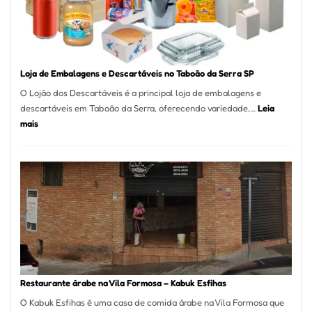
São
Carlos
SP
Loja de Embalagens e Descartáveis no Taboão da Serra SP
O Lojão dos Descartáveis é a principal loja de embalagens e
descartáveis em Taboão da Serra, oferecendo variedade,…
Leia
:
mais
Loja
de
Embalagens
e
Descartáveis
no
Taboão
da
Serra
SP
Restaurante árabe na Vila Formosa – Kabuk Esfihas
O Kabuk Esfihas é uma casa de comida árabe na Vila Formosa que