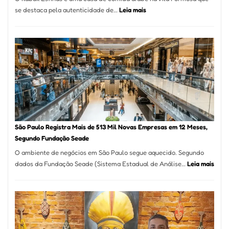
:
se destaca pela autenticidade de…
Leia mais
Restaurante
árabe
na
Vila
Formosa
–
Kabuk
Esfihas
São Paulo Registra Mais de 513 Mil Novas Empresas em 12 Meses,
Segundo Fundação Seade
O ambiente de negócios em São Paulo segue aquecido. Segundo
:
dados da Fundação Seade (Sistema Estadual de Análise…
Leia mais
São
Paul
Regi
Mais
de