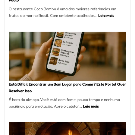
Paulo
a
O restaurante Coco Bambu é uma das maiores referências em
Alta
:
frutos do mar no Brasil. Com ambiente acolhedor,…
Leia mais
Gastronomia
Cocobambu
Restaurante
onde
encontrar
e
como
reservar
em
São
Paulo
Está Difícil Encontrar um Bom Lugar para Comer? Este Portal Quer
Resolver Isso
É hora do almoço. Você está com fome, pouco tempo e nenhuma
:
paciência para enrolação. Abre o celular,…
Leia mais
Está
Difícil
Encontrar
um