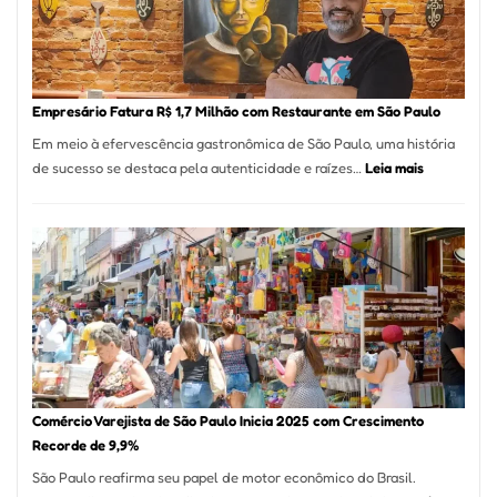
513
Mil
Nova
Empr
em
Empresário Fatura R$ 1,7 Milhão com Restaurante em São Paulo
12
Em meio à efervescência gastronômica de São Paulo, uma história
Mese
:
de sucesso se destaca pela autenticidade e raízes…
Leia mais
Segu
Empresário
Fund
Fatura
Sead
R$
1,7
Milhão
com
Restaurant
em
São
Paulo
Comércio Varejista de São Paulo Inicia 2025 com Crescimento
Recorde de 9,9%
São Paulo reafirma seu papel de motor econômico do Brasil.