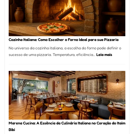
Bom
Lugar
para
Comer?
Este
Portal
Cozinha Italiana: Como Escolher o Forno Ideal para sua Pizzaria
Quer
No universo da cozinha italiana, a escolha do forno pode definir o
Resolver
:
sucesso de uma pizzaria. Temperatura, eficiência…
Leia mais
Isso
Cozinha
Italiana:
Como
Escolher
o
Forno
Ideal
para
sua
Pizzaria
Marena Cucina: A Essência da Culinária Italiana no Coração do Itaim
Bibi