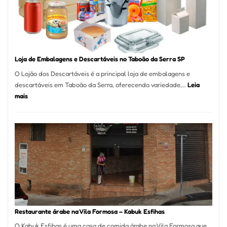
São
Carlos
SP
Loja de Embalagens e Descartáveis no Taboão da Serra SP
O Lojão dos Descartáveis é a principal loja de embalagens e
descartáveis em Taboão da Serra, oferecendo variedade,…
Leia
:
mais
Loja
de
Embalagens
e
Descartáveis
no
Taboão
da
Serra
SP
Restaurante árabe na Vila Formosa – Kabuk Esfihas
O Kabuk Esfihas é uma casa de comida árabe na Vila Formosa que