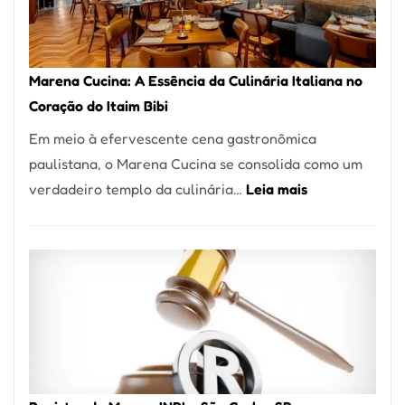
Forno
Ideal
para
Marena Cucina: A Essência da Culinária Italiana no
sua
Coração do Itaim Bibi
Pizzaria
Em meio à efervescente cena gastronômica
paulistana, o Marena Cucina se consolida como um
:
verdadeiro templo da culinária…
Leia mais
Marena
Cucina:
A
Essência
da
Culinária
Italiana
no