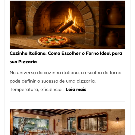
Encontrar
um
Bom
Lugar
para
Comer?
Cozinha Italiana: Como Escolher o Forno Ideal para
Este
sua Pizzaria
Portal
No universo da cozinha italiana, a escolha do forno
Quer
pode definir o sucesso de uma pizzaria.
Resolver
:
Temperatura, eficiência…
Leia mais
Isso
Cozinha
Italiana:
Como
Escolher
o