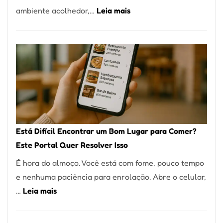
:
ambiente acolhedor,…
Leia mais
Alta
Cocobambu
Gastronomia
Restaurantes:
onde
encontrar
e
como
reservar
em
Está Difícil Encontrar um Bom Lugar para Comer?
São
Este Portal Quer Resolver Isso
Paulo
É hora do almoço. Você está com fome, pouco tempo
e nenhuma paciência para enrolação. Abre o celular,
:
…
Leia mais
Está
Difícil