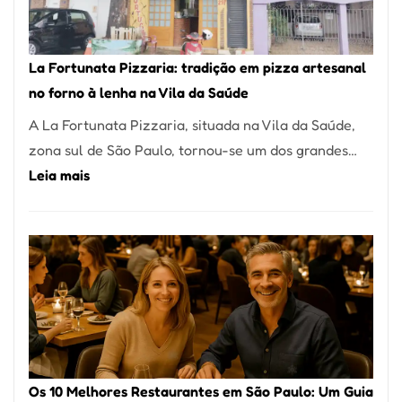
Um
dos
Restaurantes
La Fortunata Pizzaria: tradição em pizza artesanal
Mais
no forno à lenha na Vila da Saúde
Icônicos
A La Fortunata Pizzaria, situada na Vila da Saúde,
de
zona sul de São Paulo, tornou-se um dos grandes…
Pinheiros
:
Leia mais
La
Fortunata
Pizzaria:
tradição
em
pizza
artesanal
no
Os 10 Melhores Restaurantes em São Paulo: Um Guia
forno