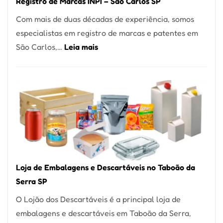
Registro de Marcas INPI – São Carlos SP
Coração
Com mais de duas décadas de experiência, somos
do
especialistas em registro de marcas e patentes em
Itaim
:
São Carlos,…
Leia mais
Bibi
Registro
de
Marcas
INPI
–
São
Carlos
SP
Loja de Embalagens e Descartáveis no Taboão da
Serra SP
O Lojão dos Descartáveis é a principal loja de
embalagens e descartáveis em Taboão da Serra,