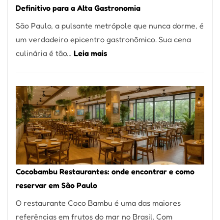
Definitivo para a Alta Gastronomia
à
São Paulo, a pulsante metrópole que nunca dorme, é
lenha
um verdadeiro epicentro gastronômico. Sua cena
na
:
culinária é tão…
Leia mais
Vila
Os
da
10
Saúde
Melhores
Restaurantes
em
São
Paulo:
Um
Cocobambu Restaurantes: onde encontrar e como
Guia
reservar em São Paulo
Definitivo
O restaurante Coco Bambu é uma das maiores
para
referências em frutos do mar no Brasil. Com
a