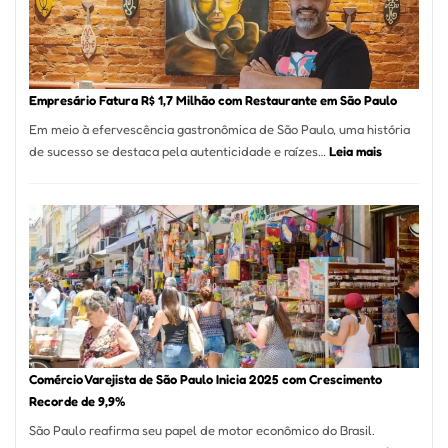
513
Mil
Nova
Empr
em
Empresário Fatura R$ 1,7 Milhão com Restaurante em São Paulo
12
Em meio à efervescência gastronômica de São Paulo, uma história
Mese
:
de sucesso se destaca pela autenticidade e raízes…
Leia mais
Segu
Empresário
Fund
Fatura
Sead
R$
1,7
Milhão
com
Restaurant
em
São
Paulo
Comércio Varejista de São Paulo Inicia 2025 com Crescimento
Recorde de 9,9%
São Paulo reafirma seu papel de motor econômico do Brasil.