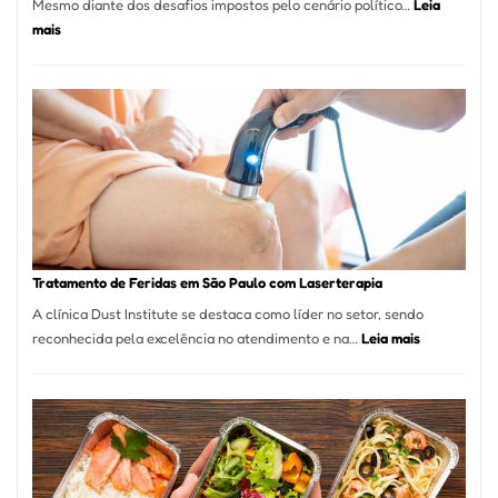
Mesmo diante dos desafios impostos pelo cenário político…
Leia
:
mais
Comércio
Varejista
de
São
Paulo
Inicia
2025
com
Crescimento
Recorde
Tratamento de Feridas em São Paulo com Laserterapia
de
A clínica Dust Institute se destaca como líder no setor, sendo
9,9%
:
reconhecida pela excelência no atendimento e na…
Leia mais
Tratamento
de
Feridas
em
São
Paulo