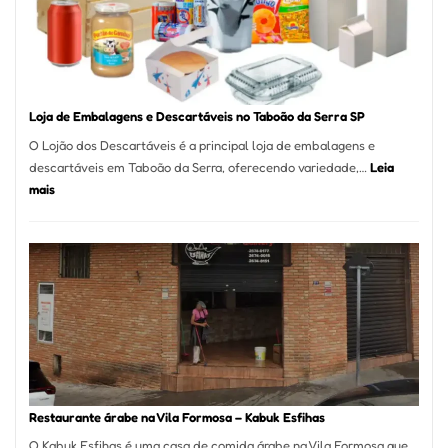
São
Carlos
SP
Loja de Embalagens e Descartáveis no Taboão da Serra SP
O Lojão dos Descartáveis é a principal loja de embalagens e
descartáveis em Taboão da Serra, oferecendo variedade,…
Leia
:
mais
Loja
de
Embalagens
e
Descartáveis
no
Taboão
da
Serra
SP
Restaurante árabe na Vila Formosa – Kabuk Esfihas
O Kabuk Esfihas é uma casa de comida árabe na Vila Formosa que