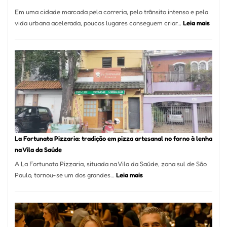
Em uma cidade marcada pela correria, pelo trânsito intenso e pela
:
vida urbana acelerada, poucos lugares conseguem criar…
Leia mais
Pé
de
Mang
Se
Torno
Um
dos
Resta
Mais
Icôni
La Fortunata Pizzaria: tradição em pizza artesanal no forno à lenha
de
na Vila da Saúde
Pinhe
A La Fortunata Pizzaria, situada na Vila da Saúde, zona sul de São
:
Paulo, tornou-se um dos grandes…
Leia mais
La
Fortunata
Pizzaria:
tradição