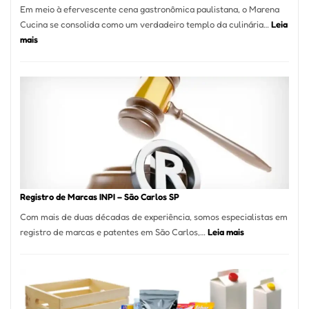
Em meio à efervescente cena gastronômica paulistana, o Marena
Cucina se consolida como um verdadeiro templo da culinária…
Leia
:
mais
Marena
Cucina:
A
Essência
da
Culinária
Italiana
no
Coração
do
Registro de Marcas INPI – São Carlos SP
Itaim
Com mais de duas décadas de experiência, somos especialistas em
Bibi
:
registro de marcas e patentes em São Carlos,…
Leia mais
Registro
de
Marcas
INPI
–