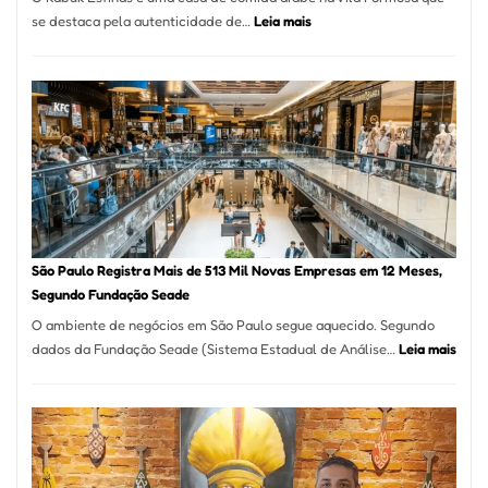
:
se destaca pela autenticidade de…
Leia mais
Restaurante
árabe
na
Vila
Formosa
–
Kabuk
Esfihas
São Paulo Registra Mais de 513 Mil Novas Empresas em 12 Meses,
Segundo Fundação Seade
O ambiente de negócios em São Paulo segue aquecido. Segundo
:
dados da Fundação Seade (Sistema Estadual de Análise…
Leia mais
São
Paul
Regi
Mais
de