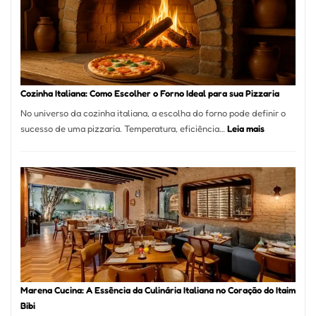
Bom
Lugar
para
Comer?
Este
Portal
Cozinha Italiana: Como Escolher o Forno Ideal para sua Pizzaria
Quer
No universo da cozinha italiana, a escolha do forno pode definir o
Resolver
:
sucesso de uma pizzaria. Temperatura, eficiência…
Leia mais
Isso
Cozinha
Italiana:
Como
Escolher
o
Forno
Ideal
para
sua
Pizzaria
Marena Cucina: A Essência da Culinária Italiana no Coração do Itaim
Bibi