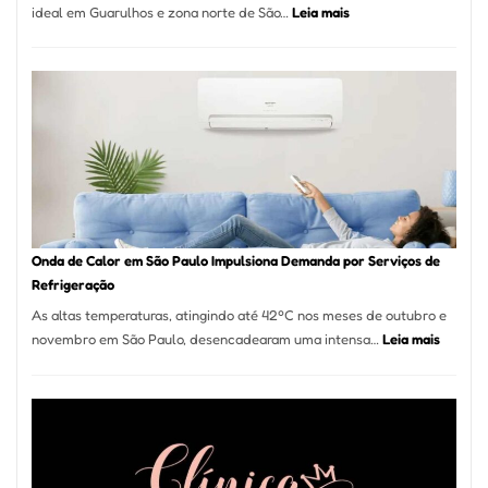
:
ideal em Guarulhos e zona norte de São…
Leia mais
Montador
de
Móveis
em
Guarulhos
e
Marido
de
Aluguel
Onda de Calor em São Paulo Impulsiona Demanda por Serviços de
Refrigeração
As altas temperaturas, atingindo até 42ºC nos meses de outubro e
:
novembro em São Paulo, desencadearam uma intensa…
Leia mais
Onda
de
Calor
em
São
Paulo