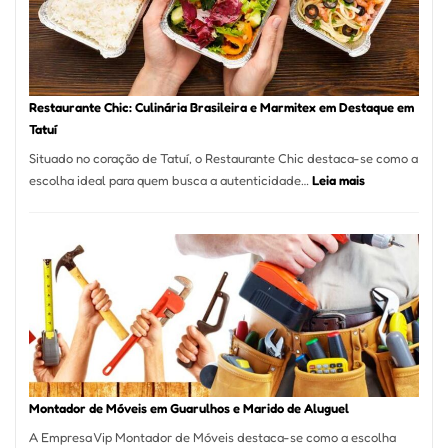
com
Laserterapi
Restaurante Chic: Culinária Brasileira e Marmitex em Destaque em
Tatuí
Situado no coração de Tatuí, o Restaurante Chic destaca-se como a
:
escolha ideal para quem busca a autenticidade…
Leia mais
Restaurante
Chic:
Culinária
Brasileira
e
Marmitex
em
Destaque
em
Tatuí
Montador de Móveis em Guarulhos e Marido de Aluguel
A Empresa Vip Montador de Móveis destaca-se como a escolha