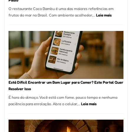
Paulo
a
O restaurante Coco Bambu é uma das maiores referências em
Alta
:
frutos do mar no Brasil. Com ambiente acolhedor,…
Leia mais
Gastronomia
Cocobambu
Restaurante
onde
encontrar
e
como
reservar
em
São
Paulo
Está Difícil Encontrar um Bom Lugar para Comer? Este Portal Quer
Resolver Isso
É hora do almoço. Você está com fome, pouco tempo e nenhuma
:
paciência para enrolação. Abre o celular,…
Leia mais
Está
Difícil
Encontrar
um