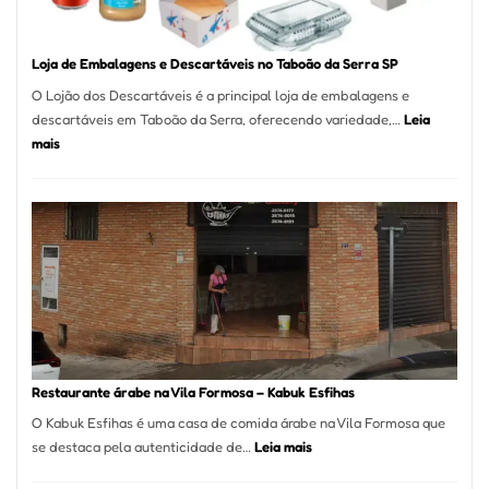
SP
Loja de Embalagens e Descartáveis no Taboão da Serra SP
O Lojão dos Descartáveis é a principal loja de embalagens e
descartáveis em Taboão da Serra, oferecendo variedade,…
Leia
:
mais
Loja
de
Embalagens
e
Descartáveis
no
Taboão
da
Serra
SP
Restaurante árabe na Vila Formosa – Kabuk Esfihas
O Kabuk Esfihas é uma casa de comida árabe na Vila Formosa que
:
se destaca pela autenticidade de…
Leia mais
Restaurante