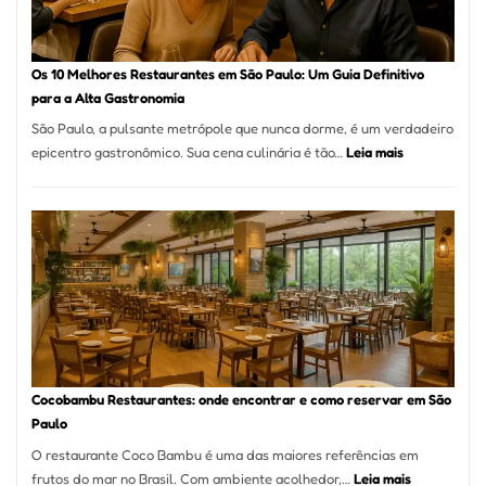
no
forno
à
Os 10 Melhores Restaurantes em São Paulo: Um Guia Definitivo
lenha
para a Alta Gastronomia
na
São Paulo, a pulsante metrópole que nunca dorme, é um verdadeiro
Vila
:
epicentro gastronômico. Sua cena culinária é tão…
Leia mais
da
Os
Saúde
10
Melhores
Restaurante
em
São
Paulo:
Um
Guia
Definitivo
Cocobambu Restaurantes: onde encontrar e como reservar em São
para
Paulo
a
O restaurante Coco Bambu é uma das maiores referências em
Alta
:
frutos do mar no Brasil. Com ambiente acolhedor,…
Leia mais
Gastronomia