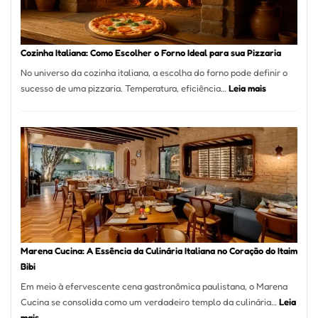
Comer?
Este
Portal
Cozinha Italiana: Como Escolher o Forno Ideal para sua Pizzaria
Quer
No universo da cozinha italiana, a escolha do forno pode definir o
Resolver
:
sucesso de uma pizzaria. Temperatura, eficiência…
Leia mais
Isso
Cozinha
Italiana:
Como
Escolher
o
Forno
Ideal
para
sua
Pizzaria
Marena Cucina: A Essência da Culinária Italiana no Coração do Itaim
Bibi
Em meio à efervescente cena gastronômica paulistana, o Marena
Cucina se consolida como um verdadeiro templo da culinária…
Leia
:
mais