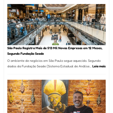
árabe
na
Vila
Formosa
–
Kabuk
Esfihas
São Paulo Registra Mais de 513 Mil Novas Empresas em 12 Meses,
Segundo Fundação Seade
O ambiente de negócios em São Paulo segue aquecido. Segundo
:
dados da Fundação Seade (Sistema Estadual de Análise…
Leia mais
São
Paul
Regi
Mais
de
513
Mil
Nova