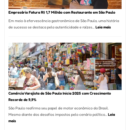
Empr
em
Empresário Fatura R$ 1,7 Milhão com Restaurante em São Paulo
12
Em meio à efervescência gastronômica de São Paulo, uma história
Mese
:
de sucesso se destaca pela autenticidade e raízes…
Leia mais
Segu
Empresário
Fund
Fatura
Sead
R$
1,7
Milhão
com
Restaurant
em
São
Paulo
Comércio Varejista de São Paulo Inicia 2025 com Crescimento
Recorde de 9,9%
São Paulo reafirma seu papel de motor econômico do Brasil.
Mesmo diante dos desafios impostos pelo cenário político…
Leia
:
mais
Comércio