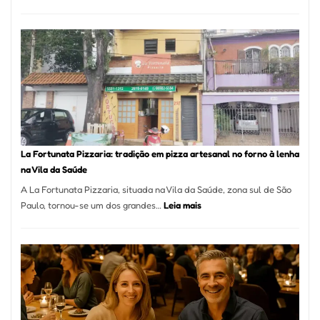
Pé
de
Mang
Se
Torno
Um
dos
Resta
Mais
Icôni
La Fortunata Pizzaria: tradição em pizza artesanal no forno à lenha
de
na Vila da Saúde
Pinhe
A La Fortunata Pizzaria, situada na Vila da Saúde, zona sul de São
:
Paulo, tornou-se um dos grandes…
Leia mais
La
Fortunata
Pizzaria:
tradição
em
pizza
artesanal