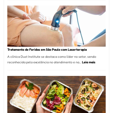
Varejista
de
São
Paulo
Inicia
2025
com
Crescimento
Recorde
Tratamento de Feridas em São Paulo com Laserterapia
de
A clínica Dust Institute se destaca como líder no setor, sendo
9,9%
:
reconhecida pela excelência no atendimento e na…
Leia mais
Tratamento
de
Feridas
em
São
Paulo
com
Laserterapi