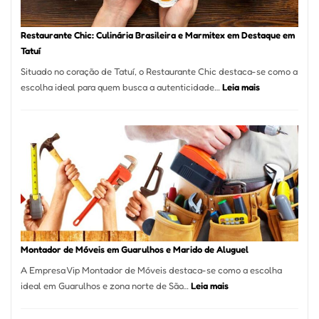
Restaurante Chic: Culinária Brasileira e Marmitex em Destaque em
Tatuí
Situado no coração de Tatuí, o Restaurante Chic destaca-se como a
:
escolha ideal para quem busca a autenticidade…
Leia mais
Restaurante
Chic:
Culinária
Brasileira
e
Marmitex
em
Destaque
em
Tatuí
Montador de Móveis em Guarulhos e Marido de Aluguel
A Empresa Vip Montador de Móveis destaca-se como a escolha
:
ideal em Guarulhos e zona norte de São…
Leia mais
Montador
de