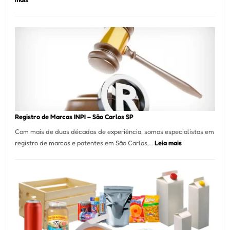
Marena
Cucina:
A
Essência
da
Culinária
Italiana
no
Coração
do
Registro de Marcas INPI – São Carlos SP
Itaim
Com mais de duas décadas de experiência, somos especialistas em
Bibi
:
registro de marcas e patentes em São Carlos,…
Leia mais
Registro
de
Marcas
INPI
–
São
Carlos