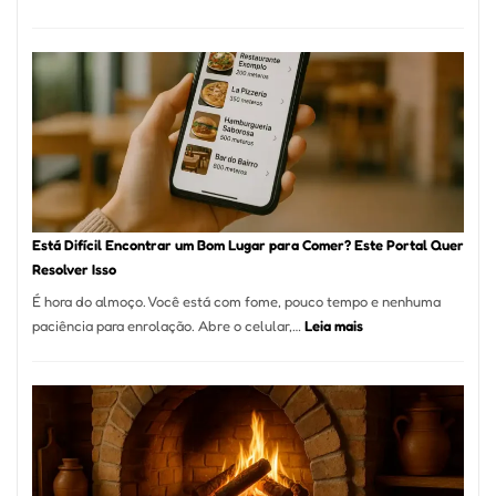
Cocobambu
Restaurante
onde
encontrar
e
como
reservar
em
São
Paulo
Está Difícil Encontrar um Bom Lugar para Comer? Este Portal Quer
Resolver Isso
É hora do almoço. Você está com fome, pouco tempo e nenhuma
:
paciência para enrolação. Abre o celular,…
Leia mais
Está
Difícil
Encontrar
um
Bom
Lugar
para