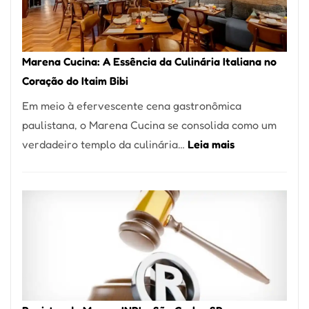
Forno
Ideal
para
Marena Cucina: A Essência da Culinária Italiana no
sua
Coração do Itaim Bibi
Pizzaria
Em meio à efervescente cena gastronômica
paulistana, o Marena Cucina se consolida como um
:
verdadeiro templo da culinária…
Leia mais
Marena
Cucina:
A
Essência
da
Culinária
Italiana
no