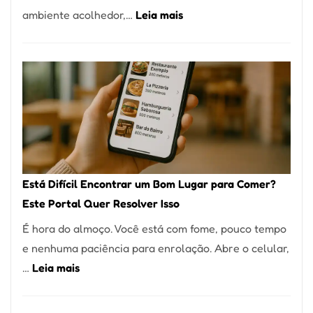
:
ambiente acolhedor,…
Leia mais
Alta
Cocobambu
Gastronomia
Restaurantes:
onde
encontrar
e
como
reservar
em
Está Difícil Encontrar um Bom Lugar para Comer?
São
Este Portal Quer Resolver Isso
Paulo
É hora do almoço. Você está com fome, pouco tempo
e nenhuma paciência para enrolação. Abre o celular,
:
…
Leia mais
Está
Difícil