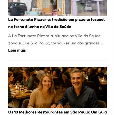
Um
dos
Restaurantes
La Fortunata Pizzaria: tradição em pizza artesanal
Mais
no forno à lenha na Vila da Saúde
Icônicos
A La Fortunata Pizzaria, situada na Vila da Saúde,
de
zona sul de São Paulo, tornou-se um dos grandes…
Pinheiros
:
Leia mais
La
Fortunata
Pizzaria:
tradição
em
pizza
artesanal
no
Os 10 Melhores Restaurantes em São Paulo: Um Guia
forno