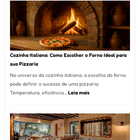
Encontrar
um
Bom
Lugar
para
Comer?
Cozinha Italiana: Como Escolher o Forno Ideal para
Este
sua Pizzaria
Portal
No universo da cozinha italiana, a escolha do forno
Quer
pode definir o sucesso de uma pizzaria.
Resolver
:
Temperatura, eficiência…
Leia mais
Isso
Cozinha
Italiana:
Como
Escolher
o