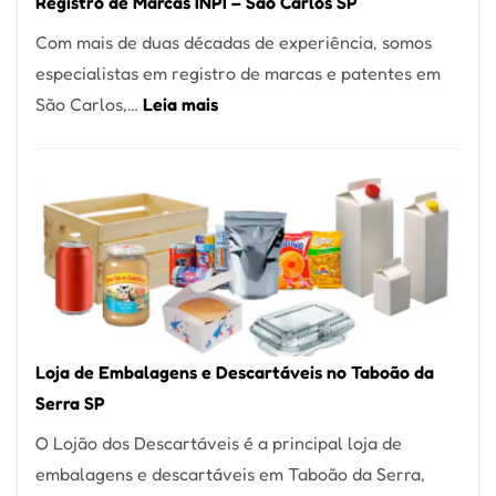
Registro de Marcas INPI – São Carlos SP
Coração
Com mais de duas décadas de experiência, somos
do
especialistas em registro de marcas e patentes em
Itaim
:
São Carlos,…
Leia mais
Bibi
Registro
de
Marcas
INPI
–
São
Carlos
SP
Loja de Embalagens e Descartáveis no Taboão da
Serra SP
O Lojão dos Descartáveis é a principal loja de
embalagens e descartáveis em Taboão da Serra,