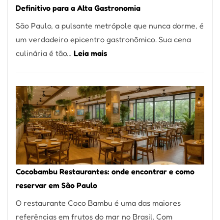
Definitivo para a Alta Gastronomia
à
São Paulo, a pulsante metrópole que nunca dorme, é
lenha
um verdadeiro epicentro gastronômico. Sua cena
na
:
culinária é tão…
Leia mais
Vila
Os
da
10
Saúde
Melhores
Restaurantes
em
São
Paulo:
Um
Cocobambu Restaurantes: onde encontrar e como
Guia
reservar em São Paulo
Definitivo
O restaurante Coco Bambu é uma das maiores
para
referências em frutos do mar no Brasil. Com
a