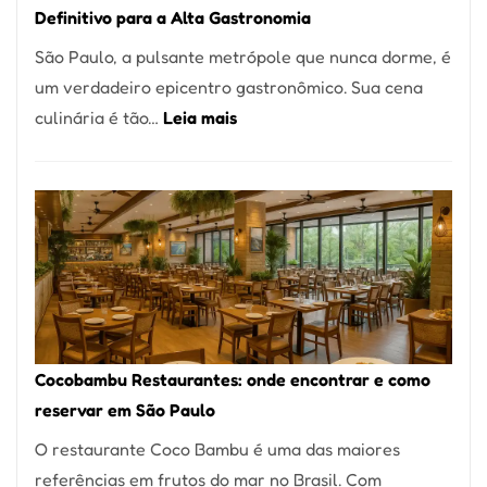
Definitivo para a Alta Gastronomia
à
São Paulo, a pulsante metrópole que nunca dorme, é
lenha
um verdadeiro epicentro gastronômico. Sua cena
na
:
culinária é tão…
Leia mais
Vila
Os
da
10
Saúde
Melhores
Restaurantes
em
São
Paulo:
Um
Cocobambu Restaurantes: onde encontrar e como
Guia
reservar em São Paulo
Definitivo
O restaurante Coco Bambu é uma das maiores
para
referências em frutos do mar no Brasil. Com
a