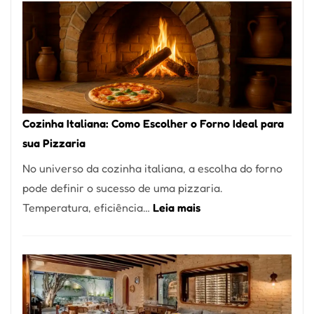
Encontrar
um
Bom
Lugar
para
Comer?
Cozinha Italiana: Como Escolher o Forno Ideal para
Este
sua Pizzaria
Portal
No universo da cozinha italiana, a escolha do forno
Quer
pode definir o sucesso de uma pizzaria.
Resolver
:
Temperatura, eficiência…
Leia mais
Isso
Cozinha
Italiana:
Como
Escolher
o