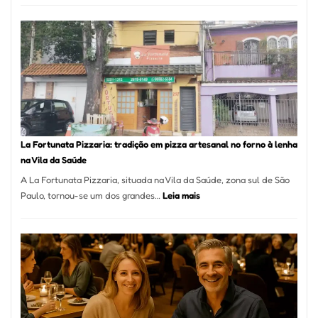
de
Mang
Se
Torno
Um
dos
Resta
Mais
Icôni
La Fortunata Pizzaria: tradição em pizza artesanal no forno à lenha
de
na Vila da Saúde
Pinhe
A La Fortunata Pizzaria, situada na Vila da Saúde, zona sul de São
:
Paulo, tornou-se um dos grandes…
Leia mais
La
Fortunata
Pizzaria:
tradição
em
pizza
artesanal