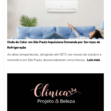
Móveis
em
Guarulhos
e
Marido
de
Aluguel
Onda de Calor em São Paulo Impulsiona Demanda por Serviços de
Refrigeração
As altas temperaturas, atingindo até 42ºC nos meses de outubro e
:
novembro em São Paulo, desencadearam uma intensa…
Leia mais
Onda
de
Calor
em
São
Paulo
Impulsi
Deman
por