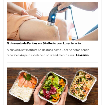
de
São
Paulo
Inicia
2025
com
Crescimento
Recorde
Tratamento de Feridas em São Paulo com Laserterapia
de
A clínica Dust Institute se destaca como líder no setor, sendo
9,9%
:
reconhecida pela excelência no atendimento e na…
Leia mais
Tratamento
de
Feridas
em
São
Paulo
com
Laserterapi