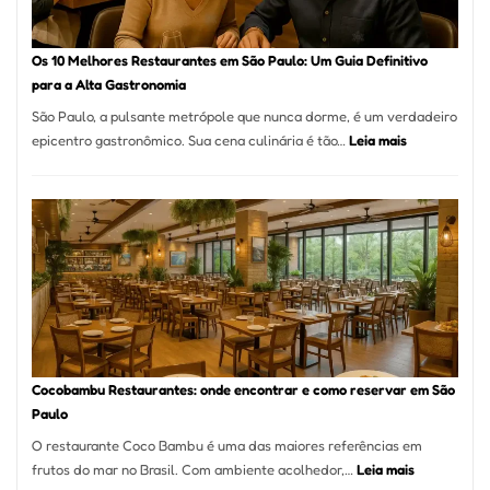
no
forno
à
Os 10 Melhores Restaurantes em São Paulo: Um Guia Definitivo
lenha
para a Alta Gastronomia
na
São Paulo, a pulsante metrópole que nunca dorme, é um verdadeiro
Vila
:
epicentro gastronômico. Sua cena culinária é tão…
Leia mais
da
Os
Saúde
10
Melhores
Restaurante
em
São
Paulo:
Um
Guia
Definitivo
Cocobambu Restaurantes: onde encontrar e como reservar em São
para
Paulo
a
O restaurante Coco Bambu é uma das maiores referências em
Alta
:
frutos do mar no Brasil. Com ambiente acolhedor,…
Leia mais
Gastronomia