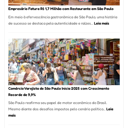
em
Empresário Fatura R$ 1,7 Milhão com Restaurante em São Paulo
12
Em meio à efervescência gastronômica de São Paulo, uma história
Mese
:
de sucesso se destaca pela autenticidade e raízes…
Leia mais
Segu
Empresário
Fund
Fatura
Sead
R$
1,7
Milhão
com
Restaurant
em
São
Paulo
Comércio Varejista de São Paulo Inicia 2025 com Crescimento
Recorde de 9,9%
São Paulo reafirma seu papel de motor econômico do Brasil.
Mesmo diante dos desafios impostos pelo cenário político…
Leia
:
mais
Comércio
Varejista