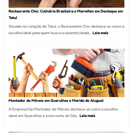
Restaurante Chic: Culinária Brasileira e Marmitex em Destaque em
Tatuí
Situado no coração de Tatuí, o Restaurante Chic destaca-se como a
:
escolha ideal para quem busca a autenticidade…
Leia mais
Restaurante
Chic:
Culinária
Brasileira
e
Marmitex
em
Destaque
em
Tatuí
Montador de Móveis em Guarulhos e Marido de Aluguel
A Empresa Vip Montador de Móveis destaca-se como a escolha
:
ideal em Guarulhos e zona norte de São…
Leia mais
Montador
de