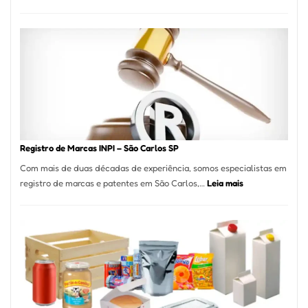
Marena
Cucina:
A
Essência
da
Culinária
Italiana
no
Coração
do
Registro de Marcas INPI – São Carlos SP
Itaim
Com mais de duas décadas de experiência, somos especialistas em
Bibi
:
registro de marcas e patentes em São Carlos,…
Leia mais
Registro
de
Marcas
INPI
–
São
Carlos
SP