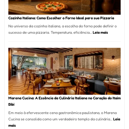
Comer?
Este
Portal
Cozinha Italiana: Como Escolher o Forno Ideal para sua Pizzaria
Quer
No universo da cozinha italiana, a escolha do forno pode definir o
Resolver
:
sucesso de uma pizzaria. Temperatura, eficiência…
Leia mais
Isso
Cozinha
Italiana:
Como
Escolher
o
Forno
Ideal
para
sua
Pizzaria
Marena Cucina: A Essência da Culinária Italiana no Coração do Itaim
Bibi
Em meio à efervescente cena gastronômica paulistana, o Marena
Cucina se consolida como um verdadeiro templo da culinária…
Leia
:
mais