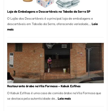
Loja de Embalagens e Descartáveis no Taboão da Serra SP
O Lojão dos Descartáveis é a principal loja de embalagens e
descartáveis em Taboão da Serra, oferecendo variedade,…
Leia
:
mais
Loja
de
Embalagens
e
Descartáveis
no
Taboão
da
Serra
SP
Restaurante árabe na Vila Formosa – Kabuk Esfihas
O Kabuk Esfihas é uma casa de comida árabe na Vila Formosa que
:
se destaca pela autenticidade de…
Leia mais
Restaurante
árabe