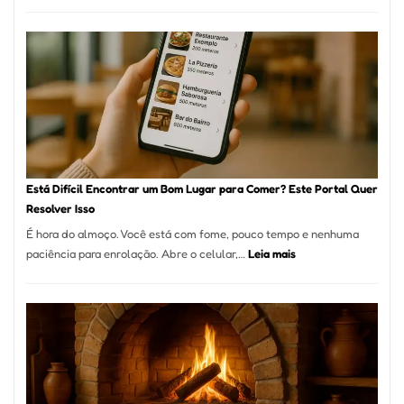
Cocobambu
Restaurante
onde
encontrar
e
como
reservar
em
São
Paulo
Está Difícil Encontrar um Bom Lugar para Comer? Este Portal Quer
Resolver Isso
É hora do almoço. Você está com fome, pouco tempo e nenhuma
:
paciência para enrolação. Abre o celular,…
Leia mais
Está
Difícil
Encontrar
um
Bom
Lugar
para