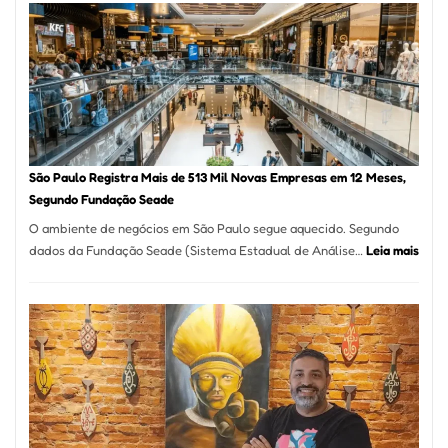
na
Vila
Formosa
–
Kabuk
Esfihas
São Paulo Registra Mais de 513 Mil Novas Empresas em 12 Meses,
Segundo Fundação Seade
O ambiente de negócios em São Paulo segue aquecido. Segundo
:
dados da Fundação Seade (Sistema Estadual de Análise…
Leia mais
São
Paul
Regi
Mais
de
513
Mil
Nova
Empr